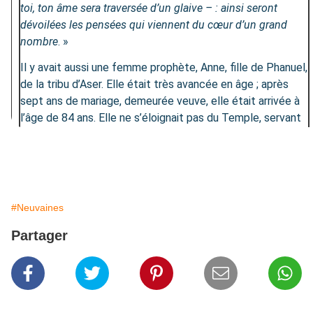
toi, ton âme sera traversée d’un glaive – : ainsi seront
dévoilées les pensées qui viennent du cœur d’un grand
nombre
. »
Il y avait aussi une femme prophète, Anne, fille de Phanuel,
de la tribu d’Aser. Elle était très avancée en âge ; après
sept ans de mariage, demeurée veuve, elle était arrivée à
l’âge de 84 ans. Elle ne s’éloignait pas du Temple, servant
Dieu jour et nuit dans le jeûne et la prière. Survenant à
cette heure même, elle proclamait les louanges de Dieu
et parlait de l’enfant à tous ceux qui attendaient la
délivrance de Jérusalem.
#Neuvaines
Lorsqu’ils eurent achevé tout ce que prescrivait la loi du
Seigneur, ils retournèrent en Galilée, dans leur ville de
Partager
Nazareth. L’enfant, lui, grandissait et se fortifiait, rempli de
sagesse, et la grâce de Dieu était sur lui.
MÉDITATION
Marie et Joseph vivent sous le regard du Seigneur, ils