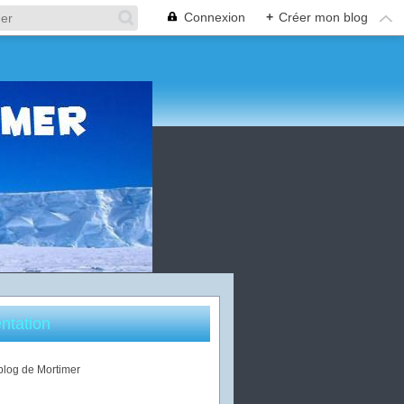
Connexion
+
Créer mon blog
ntation
 blog de Mortimer