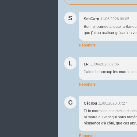
S
SebCaro
11/06/2026 09:05
Bonne journée à toute la Banquis
que j'ai pu réaliser grâce à la 
Répondre
L
LR
11/06/2026 07:36
J'aime beaucoup les marmottes 
Répondre
C
Cécilou
11/06/2026 07:27
Et la marmotte elle met le chocola
ai marre du vent qui nous ramèn
résidence d'à côté, que ces abru
Répondre