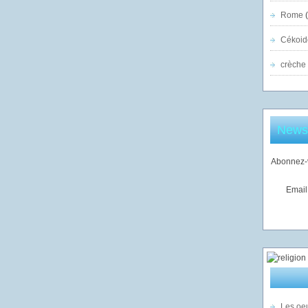
Rome
(
Cékoid
crèche
Newsl
Abonnez-v
Email
Les oeu