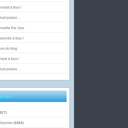
credi à tous !
uit polaire ...
veille Par Jour
ournée à tous !
ure du blog
edi à tous !
uit polaire ...
ories
927)
Journée
(4464)