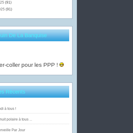
025
(91)
025
(91)
uin De La Banquise
er-coller pour les PPP !
les Récents
di à tous !
uit polaire à tous ...
veille Par Jour