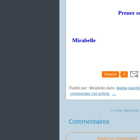
Prenez so
Mirabelle
Repost
0
Publié par : Mirabelle
dans
bonne journé
commenter cet article
…
<< Une Merveille
Commentaires
Ajouter un commentaire