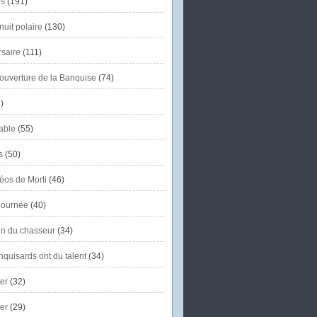
s
(191)
uit polaire
(130)
saire
(111)
'ouverture de la Banquise
(74)
)
able
(55)
s
(50)
éos de Morti
(46)
journée
(40)
in du chasseur
(34)
quisards ont du talent
(34)
er
(32)
er
(29)