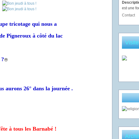
Descript
est une fo
Contact
upe tricotage qui nous a
de Pigneroux à côté du lac
Visit
.
 ?
😎
ous aurons 26° dans la journée .
ête à tous les Barnabé !
Archi