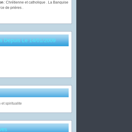
ion
: Chrétienne et catholique . La Banquise
rce de prières .
es Depuis Le 14/01/2009
ves