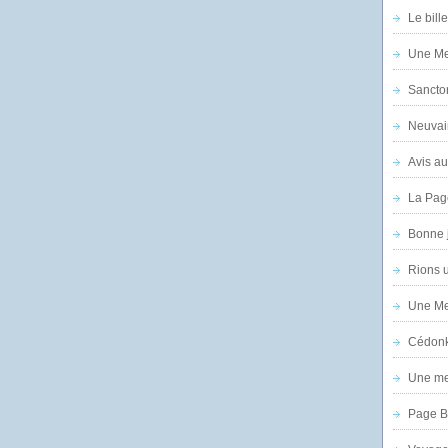
Le bill
Une Mer
Sanctor
Neuvai
Avis au
La Pag
Bonne 
Rions 
Une Mer
Cédon
Une mer
Page B