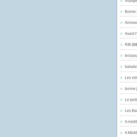
Voyage
Bonne n
Anniver
Avant l
RIB
(68
Inclass
balade
Les vid
bonne 
Le jard
Les Ban
A médit
A Médit