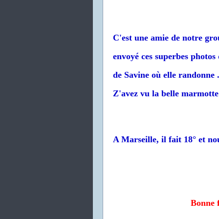
C'est une amie de notre gro
envoyé ces superbes photos 
de Savine où elle randonne 
Z'avez vu la belle marmotte
A Marseille, il fait 18° et n
Bonne f