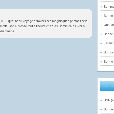
Bon mer
Bonne n
 /> .... quel beau voyage à travers ces magnifiques photos ! cela
Une Mer
otte !<br /> Messe tout à l'heure chez les Dominicains -<br />
> Philomène
Bonne j
Fermet
Bon sam
Bonne n
Catég
BNP
(4
Bonne 