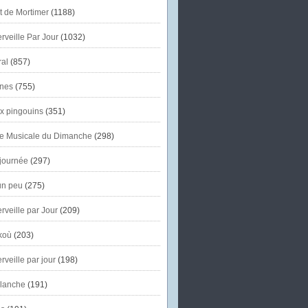
et de Mortimer
(1188)
veille Par Jour
(1032)
al
(857)
nes
(755)
x pingouins
(351)
e Musicale du Dimanche
(298)
journée
(297)
un peu
(275)
veille par Jour
(209)
koù
(203)
veille par jour
(198)
lanche
(191)