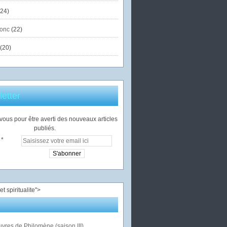
24)
onc
(22)
(20)
etter
ous pour être averti des nouveaux articles
publiés.
">
vres de Philomène (saison III)