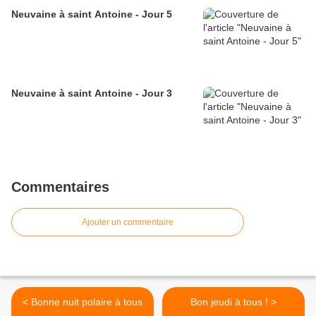
Neuvaine à saint Antoine - Jour 5
La moisson amassée par frère Antoine est présentée par
tous les biographes comme le fruit d’un engagement
indéfectible au service de l’Évangile, tous les jours, depuis
l’aube jusqu’au coucher du soleil, pendant 40 jours, dans la
prédication, les entretiens personnels, les confessions, de
Neuvaine à saint Antoine - Jour 3
la part d’un homme déjà fragilisé par une maladie
continuelle et oppressé par une certaine corpulence.
Ses prédications visaient à la réforme morale des
consciences, autant chez les laïcs que chez les clercs,
tous atteints, des pieds à la tête, du plus bas jusqu’aux
Commentaires
plus haut en dignité, chez les actifs comme chez les
contemplatifs, des vices de l’orgueil, de la luxure, de
Ajouter un commentaire
l’avarice et de l’usure. La riche moisson est présentée par
Julien de Spire en ces termes :
« Tu aurais vu là des inimitiés mortelles ramenées à la
paix ; des prisonniers détenus depuis une longue captivité,
< Bonne nuit polaire à tous
Bon jeudi à tous ! >
retrouver la liberté ; des vols et usures, restitués ; des gages
...