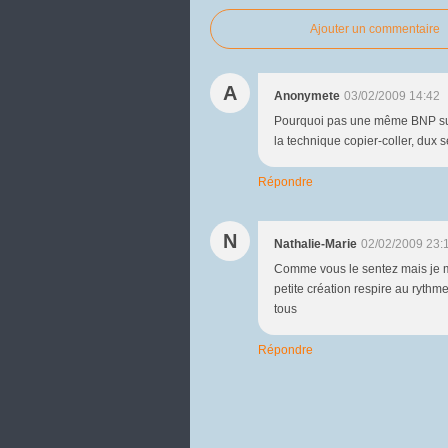
Ajouter un commentaire
A
Anonymete
03/02/2009 14:42
Pourquoi pas une même BNP sur le
la technique copier-coller, dux 
Répondre
N
Nathalie-Marie
02/02/2009 23:
Comme vous le sentez mais je m’é
petite création respire au rythm
tous
Répondre