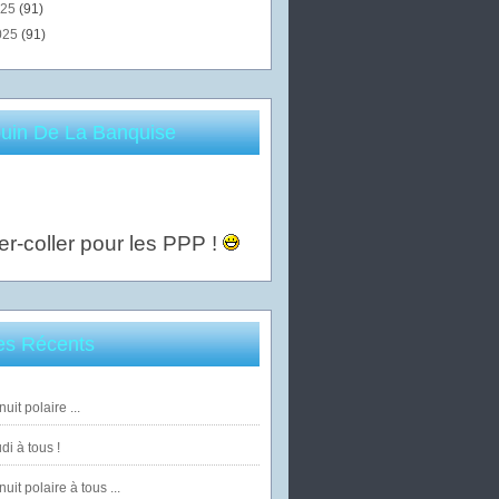
025
(91)
025
(91)
uin De La Banquise
er-coller pour les PPP !
les Récents
uit polaire ...
di à tous !
uit polaire à tous ...