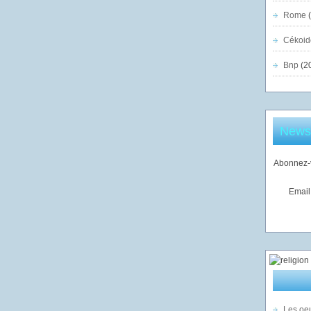
Rome
(
Cékoid
Bnp
(2
Newsl
Abonnez-v
Email
Les oeu