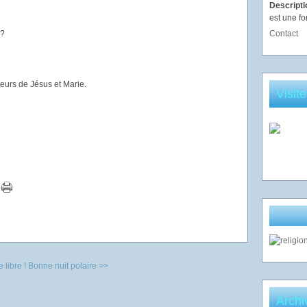
Descript
est une fo
 ?
Contact
eurs de Jésus et Marie.
Visit
 libre !
Bonne nuit polaire >>
Archi