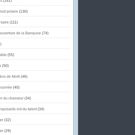
s
(191)
uit polaire
(130)
saire
(111)
'ouverture de la Banquise
(74)
)
able
(55)
s
(50)
éos de Morti
(46)
journée
(40)
in du chasseur
(34)
quisards ont du talent
(34)
er
(32)
er
(29)