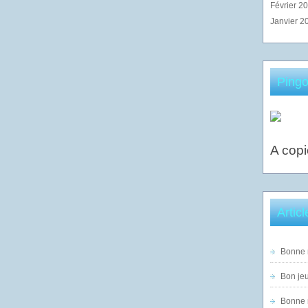
Février 2
Janvier 2
Pingo
A copi
Artic
Bonne n
Bon jeu
Bonne n