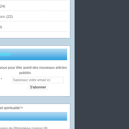
24)
onc
(22)
0)
etter
ous pour être averti des nouveaux articles
publiés.
">
vres de Philomène (saison III)