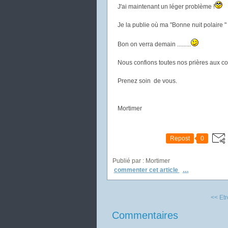
J'ai maintenant un léger problème !
Je la publie où ma "Bonne nuit polaire "
Bon on verra demain .........
Nous confions toutes nos prières aux co
Prenez soin de vous.
Mortimer
Repost
0
Publié par : Mortimer
commenter cet article
…
<< Etre
Commentaires