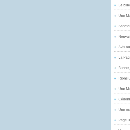
Le bill
Une Mer
Sanctor
Neuvai
Avis au
La Pag
Bonne 
Rions 
Une Mer
Cédon
Une mer
Page B