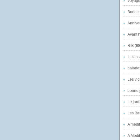
Voyage
Bonne n
Anniver
Avant l
RIB
(68
Inclass
balade
Les vid
bonne 
Le jard
Les Ban
A médit
A Médit