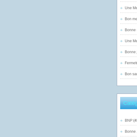
Une Mer
Bon mer
Bonne n
Une Mer
Bonne j
Fermet
Bon sam
Catég
BNP
(4
Bonne 