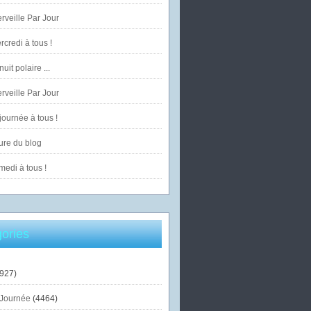
veille Par Jour
credi à tous !
uit polaire ...
veille Par Jour
ournée à tous !
ure du blog
edi à tous !
ories
927)
Journée
(4464)