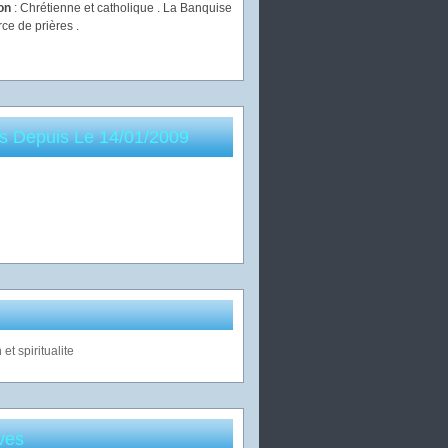
ion
: Chrétienne et catholique . La Banquise
rce de prières .
es Depuis Le 14/01/2009
ves