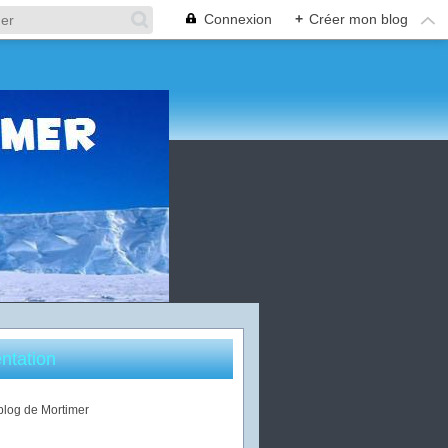
Connexion
+
Créer mon blog
ntation
 blog de Mortimer