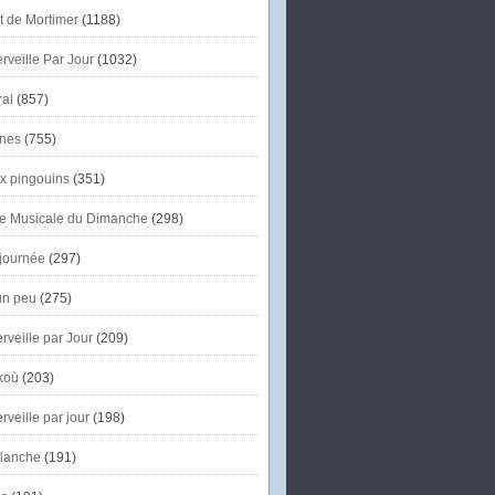
et de Mortimer
(1188)
veille Par Jour
(1032)
al
(857)
nes
(755)
x pingouins
(351)
e Musicale du Dimanche
(298)
journée
(297)
un peu
(275)
veille par Jour
(209)
koù
(203)
veille par jour
(198)
lanche
(191)