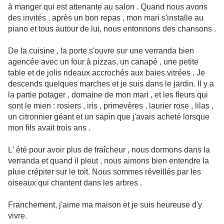
à manger qui est attenante au salon . Quand nous avons
des invités , après un bon repas , mon mari s'installe au
piano et tous autour de lui, nous entonnons des chansons .
De la cuisine , la porte s'ouvre sur une verranda bien
agencée avec un four à pizzas, un canapé , une petite
table et de jolis rideaux accrochés aux baies vitrées . Je
descends quelques marches et je suis dans le jardin. Il y a
la partie potager , domaine de mon mari , et les fleurs qui
sont le mien : rosiers , iris , primevères , laurier rose , lilas ,
un citronnier géant et un sapin que j'avais acheté lorsque
mon fils avait trois ans .
L' été pour avoir plus de fraîcheur , nous dormons dans la
verranda et quand il pleut , nous aimons bien entendre la
pluie crépiter sur le toit. Nous sommes réveillés par les
oiseaux qui chantent dans les arbres .
Franchement, j'aime ma maison et je suis heureuse d'y
vivre.