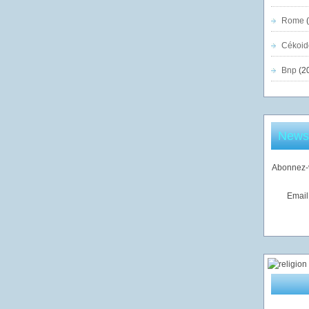
Rome
(
Cékoid
Bnp
(2
Newsl
Abonnez-v
Email