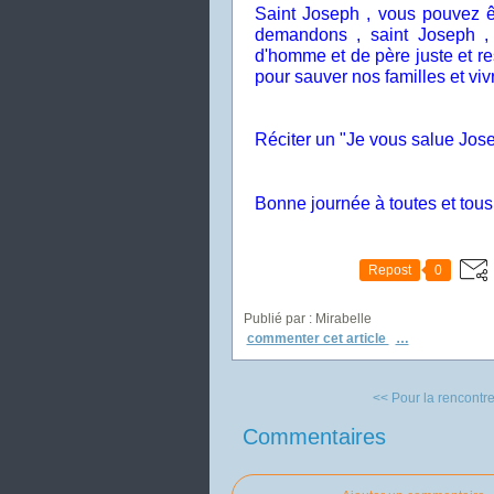
Saint Joseph , vous pouvez êt
demandons , saint Joseph ,
d'homme et de père juste et r
pour sauver nos familles et vivr
Réciter un "Je vous salue Jose
Bonne journée à toutes et tous
Repost
0
Publié par : Mirabelle
commenter cet article
…
<< Pour la rencontre 
Commentaires