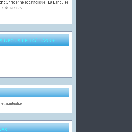
ion
: Chrétienne et catholique . La Banquise
rce de prières .
es Depuis Le 14/01/2009
ves