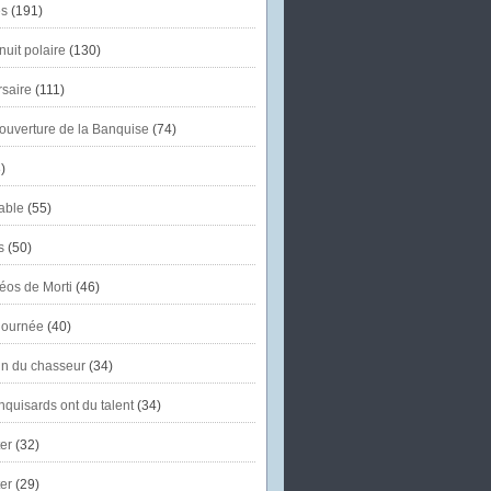
s
(191)
uit polaire
(130)
saire
(111)
'ouverture de la Banquise
(74)
)
able
(55)
s
(50)
éos de Morti
(46)
journée
(40)
in du chasseur
(34)
quisards ont du talent
(34)
er
(32)
er
(29)