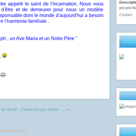
Descript
re appelé le saint de l'incarnation. Nous vous
est une fo
 d'être et de demeurer pour nous un modèle
esponsable dont le monde d'aujourd'hui a besoin
Contact
e l'harmonie familiale .
ph , un Ave Maria et un Notre Père "
Visit
.
de cet été...
Z'avais presque oublié........ >>
Archi