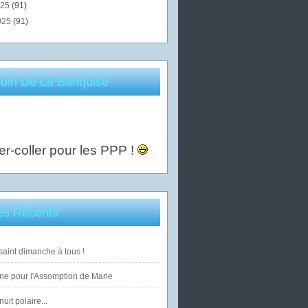
025
(91)
025
(91)
uin De La Banquise
er-coller pour les PPP !
les Récents
saint dimanche à tous !
ne pour l'Assomption de Marie
uit polaire...