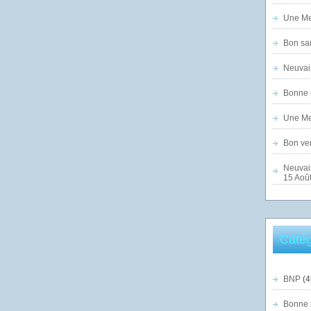
Une Mer
Bon sam
Neuvai
Bonne n
Une Mer
Bon ven
Neuvai
15 Août
Catég
BNP
(4
Bonne 