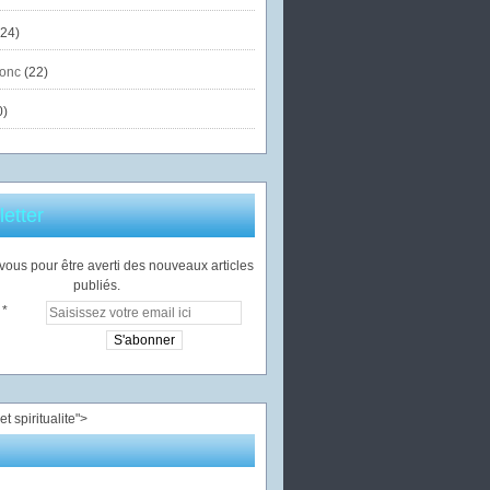
24)
onc
(22)
0)
etter
ous pour être averti des nouveaux articles
publiés.
">