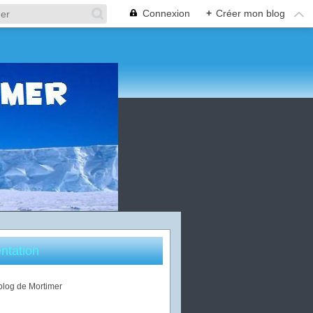
Connexion
+
Créer mon blog
ntation
 blog de Mortimer