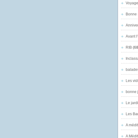
Voyage
Bonne n
Anniver
Avant l
RIB
(68
Inclass
balade
Les vid
bonne 
Le jard
Les Ban
A médit
A Médit