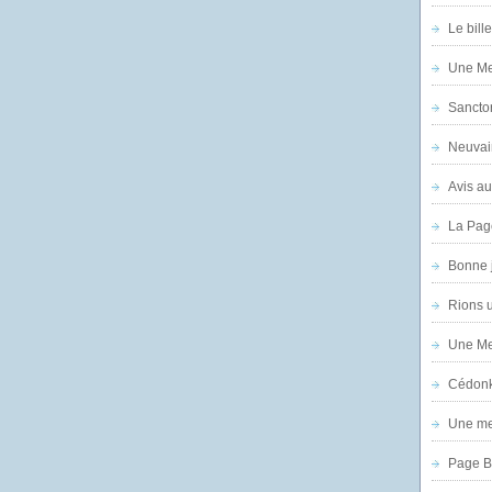
Le bill
Une Mer
Sanctor
Neuvai
Avis au
La Pag
Bonne 
Rions 
Une Mer
Cédon
Une mer
Page B