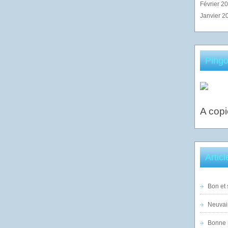
Février 2
Janvier 2
Pingo
A copi
Artic
Bon et 
Neuvai
Bonne n