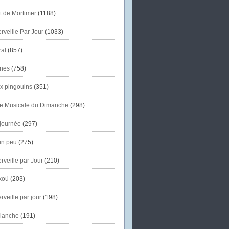
et de Mortimer
(1188)
veille Par Jour
(1033)
al
(857)
nes
(758)
x pingouins
(351)
e Musicale du Dimanche
(298)
journée
(297)
un peu
(275)
veille par Jour
(210)
koù
(203)
veille par jour
(198)
lanche
(191)