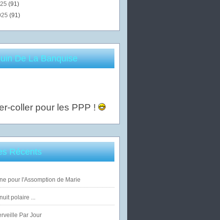
025
(91)
025
(91)
uin De La Banquise
er-coller pour les PPP !
les Récents
ne pour l'Assomption de Marie
uit polaire ...
veille Par Jour