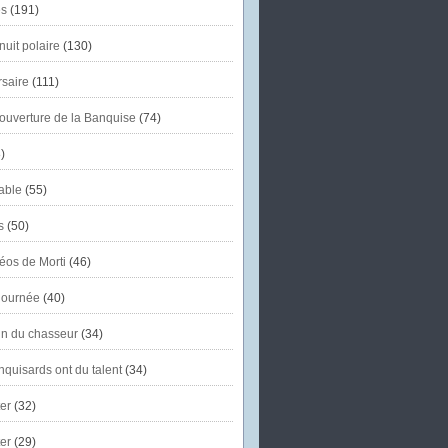
s
(191)
uit polaire
(130)
saire
(111)
'ouverture de la Banquise
(74)
)
able
(55)
s
(50)
éos de Morti
(46)
journée
(40)
in du chasseur
(34)
quisards ont du talent
(34)
er
(32)
er
(29)