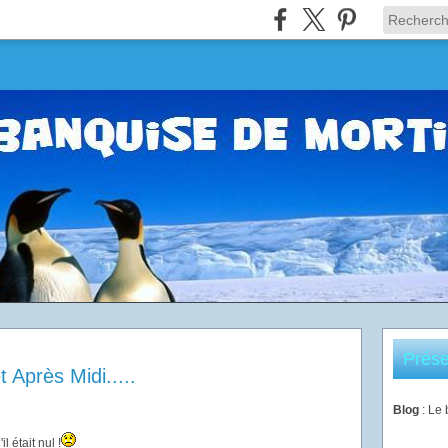
Prése
t Après Midi.....
Blog
: Le
l était nul !