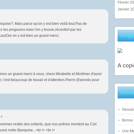
Février 2
Janvier 2
quise?, Mais parce qu'on y est bien voilà tout.Pas de
les pingouins mais l'on y trouve,réconfort par les
Pingo
ussiOui on y est bien,un grand merci.
A copi
 sinon un grand merci à vous, chers Mirabelle et Mortimer d'avoir
r, c'est beaucoup de travail et d'attention.Pierre (Ewondo pour
Artic
Neuvai
44
Bonne n
sommes restés des enfants, que nos prières montent au Ciel .
ussi notre Banquise...<br /> <br />
Une Mer