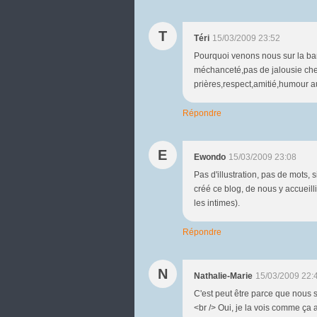
T
Téri
15/03/2009 23:52
Pourquoi venons nous sur la ban
méchanceté,pas de jalousie chez 
prières,respect,amitié,humour a
Répondre
E
Ewondo
15/03/2009 23:08
Pas d'illustration, pas de mots,
créé ce blog, de nous y accueilli
les intimes).
Répondre
N
Nathalie-Marie
15/03/2009 22:
C'est peut être parce que nous 
<br /> Oui, je la vois comme ça a