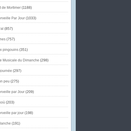
et de Mortimer
(1188)
veille Par Jour
(1033)
al
(857)
nes
(757)
x pingouins
(351)
e Musicale du Dimanche
(298)
journée
(297)
un peu
(275)
veille par Jour
(209)
koù
(203)
veille par jour
(198)
lanche
(191)