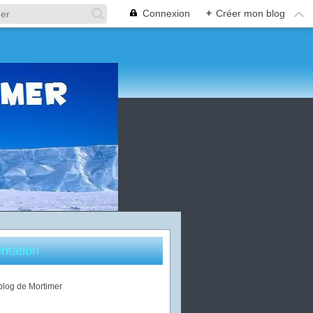
Connexion
+
Créer mon blog
ntation
 blog de Mortimer