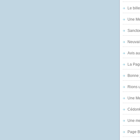
Le bill
Une Mer
Sanctor
Neuvai
Avis au
La Pag
Bonne 
Rions 
Une Mer
Cédon
Une mer
Page B