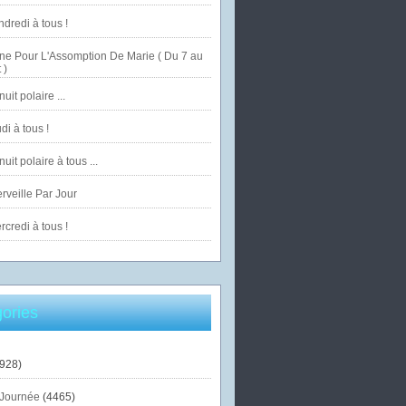
dredi à tous !
ne Pour L'Assomption De Marie ( Du 7 au
 )
uit polaire ...
di à tous !
uit polaire à tous ...
veille Par Jour
credi à tous !
ories
928)
Journée
(4465)