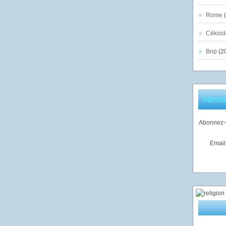
Rome
(
Cékoid
Bnp
(2
Newsl
Abonnez-v
Email