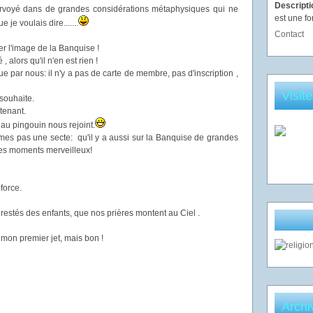
Descript
 fourvoyé dans de grandes considérations métaphysiques qui ne
est une fo
je voulais dire.......
Contact
uer l'image de la Banquise !
alors qu'il n'en est rien !
ue par nous: il n'y a pas de carte de membre, pas d'inscription ,
Visit
souhaite.
ntenant.
au pingouin nous rejoint.
es pas une secte: qu'il y a aussi sur la Banquise de grandes
des moments merveilleux!
force.
estés des enfants, que nos prières montent au Ciel .
mon premier jet, mais bon !
Archi