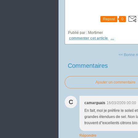
Repost
0
Publié par : Mortimer
commenter cet article
…
<< Bonne nu
Commentaires
Ajouter un commentaire
C
camarguais
16/03/2009 00:00
En fait, moi je préfère le solei
grandes étendues de sel. Non la 
trouvent d"excellents citrons bio
Répondre