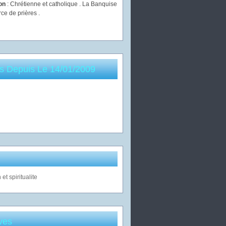
ion
: Chrétienne et catholique . La Banquise
rce de prières .
es Depuis Le 14/01/2009
ves