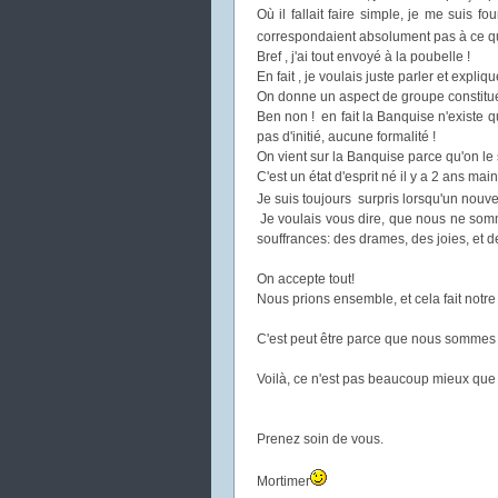
Où il fallait faire simple, je me suis
correspondaient absolument pas à ce que 
Bref , j'ai tout envoyé à la poubelle !
En fait , je voulais juste parler et expliq
On donne un aspect de groupe constitué , 
Ben non ! en fait la Banquise n'existe q
pas d'initié, aucune formalité !
On vient sur la Banquise parce qu'on le 
C'est un état d'esprit né il y a 2 ans mai
Je suis toujours surpris lorsqu'un nouve
Je voulais vous dire, que nous ne somm
souffrances: des drames, des joies, et 
On accepte tout!
Nous prions ensemble, et cela fait notre 
C'est peut être parce que nous sommes r
Voilà, ce n'est pas beaucoup mieux que 
Prenez soin de vous.
Mortimer