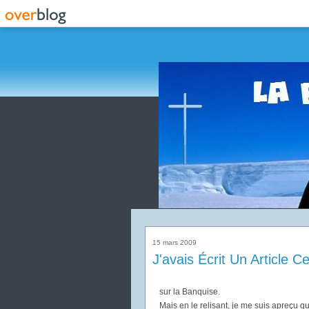
15 mars 2009
J'avais Écrit Un Article Ce
sur la Banquise.
Mais en le relisant, je me suis apreçu qu'i