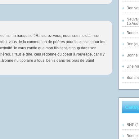
Bon ven
Neuvai
15 Août
Bonne n
 seul sur la banquise ?Rassurez-vous, nous sommes là... sur
rendez-vous de la communion de prières pour les uns et pour les
Bon jeu
oximité.Je vous confie que mon fils tient le coup dans son
ères. Il faut le dire, cela redonne du coeur à l'ouvrage, car il y
Bonne n
...Bonne nuit polaire à tous, bénis dans les bras de Saint
Une Mer
Bon mer
Catég
BNP
(4
Bonne 