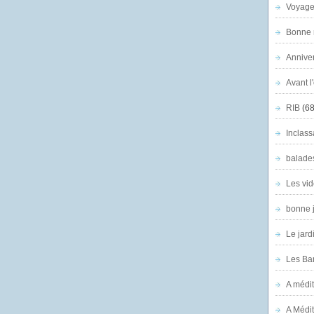
Voyage
Bonne n
Anniver
Avant l
RIB
(68
Inclass
balade
Les vid
bonne 
Le jard
Les Ban
A médit
A Médit