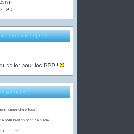
025
(91)
025
(91)
uin De La Banquise
er-coller pour les PPP !
les Récents
saint dimanche à tous !
ne pour l'Assomption de Marie
uit polaire...