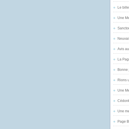
Le bill
Une Mer
Sanctor
Neuvai
Avis au
La Pag
Bonne 
Rions 
Une Mer
Cédon
Une mer
Page B