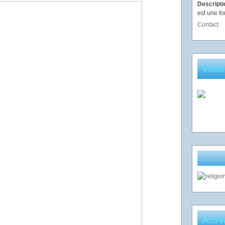
Descript
est une fo
Contact
Visit
Archi