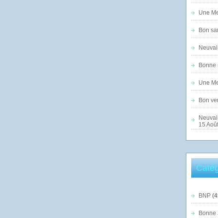
Une Mer
Bon sam
Neuvai
Bonne n
Une Mer
Bon ven
Neuvai
15 Août
Catég
BNP
(4
Bonne 