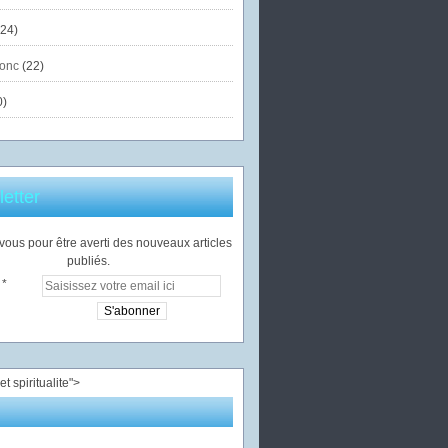
24)
onc
(22)
0)
etter
ous pour être averti des nouveaux articles
publiés.
">