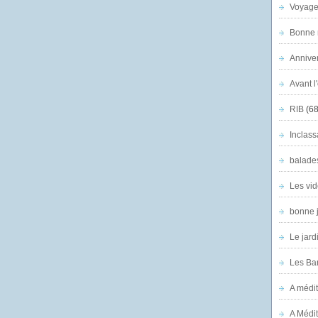
Voyage
Bonne n
Anniver
Avant l
RIB
(68
Inclass
balade
Les vid
bonne 
Le jard
Les Ban
A médit
A Médit