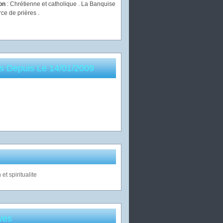
ion
: Chrétienne et catholique . La Banquise
rce de prières .
es Depuis Le 14/01/2009
ves