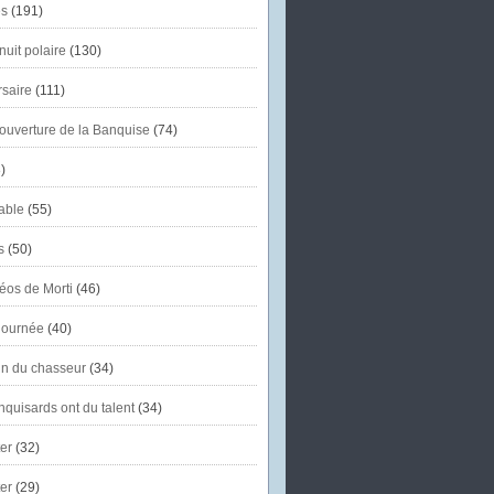
s
(191)
uit polaire
(130)
saire
(111)
'ouverture de la Banquise
(74)
)
able
(55)
s
(50)
éos de Morti
(46)
journée
(40)
in du chasseur
(34)
quisards ont du talent
(34)
er
(32)
er
(29)