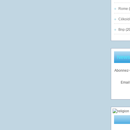
Rome
(
Cékoid
Bnp
(2
Newsl
Abonnez-v
Email