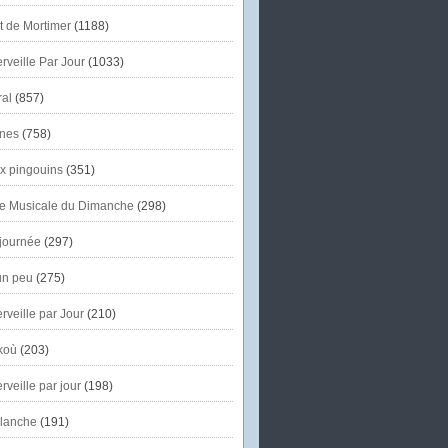
et de Mortimer
(1188)
veille Par Jour
(1033)
al
(857)
nes
(758)
x pingouins
(351)
e Musicale du Dimanche
(298)
journée
(297)
un peu
(275)
veille par Jour
(210)
koù
(203)
veille par jour
(198)
lanche
(191)