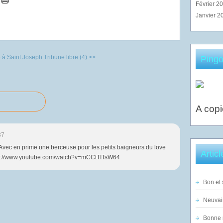
Février 2
Janvier 2
 à Saint Joseph
Tribune libre (4) >>
Pingo
A copi
37
 Avec en prime une berceuse pour les petits baigneurs du love
Artic
ttp://www.youtube.com/watch?v=mCCtTITsW64
Bon et 
Neuvai
Bonne n