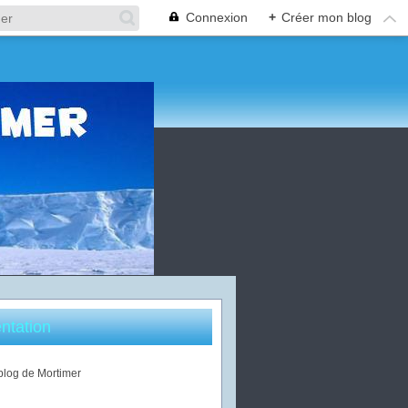
Connexion
+
Créer mon blog
ntation
 blog de Mortimer