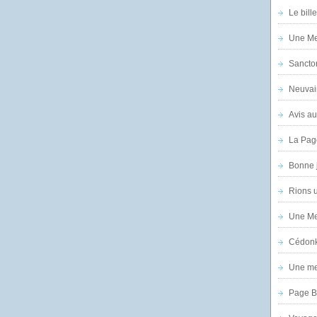
Le bill
Une Mer
Sanctor
Neuvai
Avis au
La Pag
Bonne 
Rions 
Une Mer
Cédon
Une mer
Page B