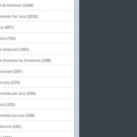
et de Mortimer
(1188)
veille Par Jour
(1032)
al
(857)
nes
(755)
x pingouins
(351)
e Musicale du Dimanche
(298)
journée
(297)
un peu
(275)
veille par Jour
(209)
koù
(203)
veille par jour
(198)
lanche
(191)