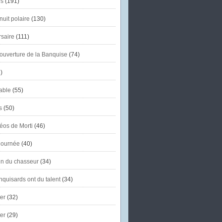
s
(191)
uit polaire
(130)
saire
(111)
'ouverture de la Banquise
(74)
)
able
(55)
s
(50)
éos de Morti
(46)
journée
(40)
in du chasseur
(34)
quisards ont du talent
(34)
er
(32)
er
(29)