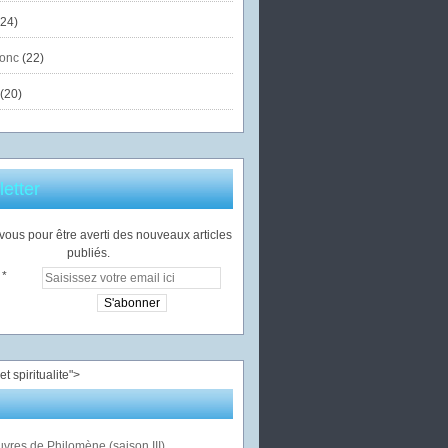
24)
onc
(22)
(20)
etter
ous pour être averti des nouveaux articles
publiés.
">
vres de Philomène (saison III)