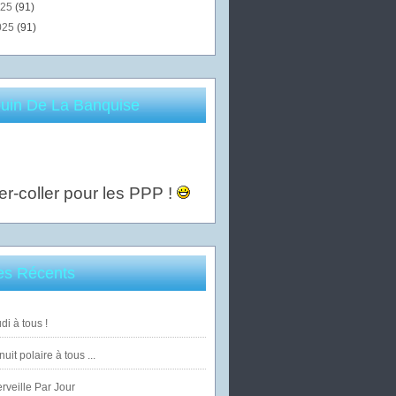
025
(91)
025
(91)
uin De La Banquise
er-coller pour les PPP !
les Récents
di à tous !
uit polaire à tous ...
veille Par Jour