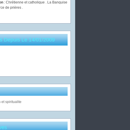
ion
: Chrétienne et catholique . La Banquise
rce de prières .
es Depuis Le 14/01/2009
ves