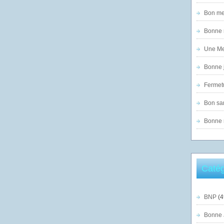
Bon mer
Bonne n
Une Mer
Bonne j
Fermet
Bon sam
Bonne n
Catég
BNP
(4
Bonne 