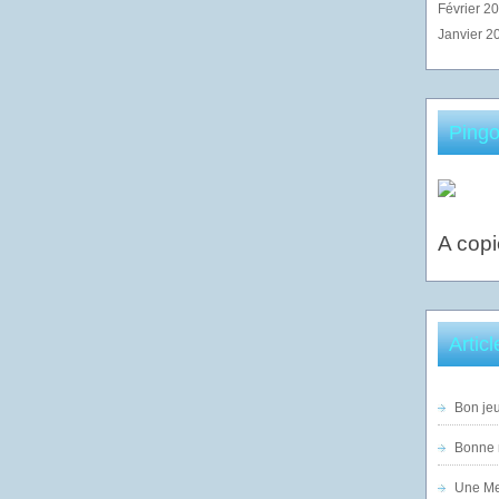
Février 2
Janvier 2
Pingo
A copi
Artic
Bon jeu
Bonne n
Une Mer