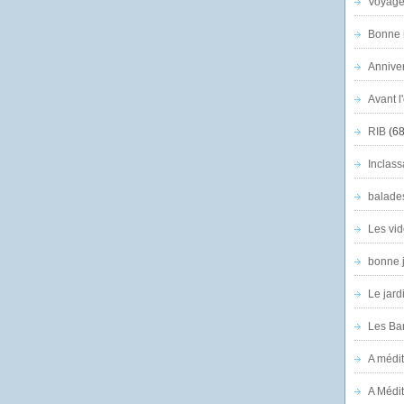
Voyage
Bonne n
Anniver
Avant l
RIB
(68
Inclass
balade
Les vid
bonne 
Le jard
Les Ban
A médit
A Médit