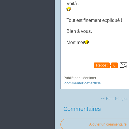
Voilà .
Tout est finement expliqué !
Bien à vous.
Mortimer
Repost
0
Publié par : Mortimer
commenter cet article
…
<< Hans Küng en pl
Commentaires
Ajouter un commentaire