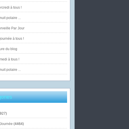
credi à tous !
uit polaire ...
veille Par Jour
ournée à tous !
ure du blog
edi à tous !
uit polaire ...
ories
927)
Journée
(4464)