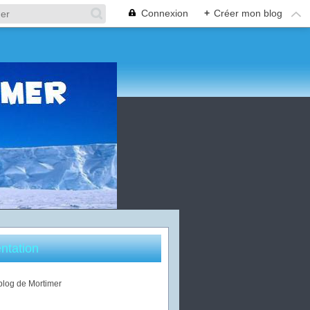
Connexion
+
Créer mon blog
ntation
 blog de Mortimer