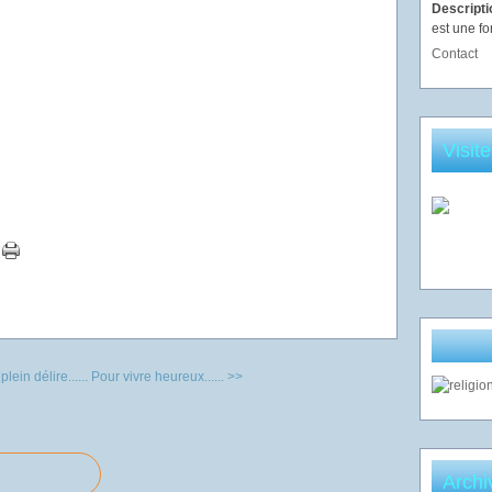
Descript
est une fo
Contact
Visit
ein délire......
Pour vivre heureux...... >>
Archi