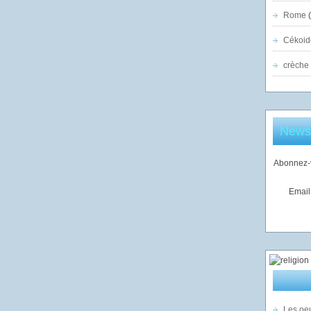
Rome
(
Cékoid
crèche
Newsl
Abonnez-v
Email
Les oeu