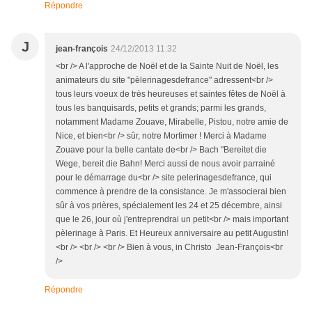
Répondre
J
jean-françois
24/12/2013 11:32
<br /> A l'approche de Noël et de la Sainte Nuit de Noël, les
animateurs du site "pèlerinagesdefrance" adressent<br />
tous leurs voeux de très heureuses et saintes fêtes de Noël à
tous les banquisards, petits et grands; parmi les grands,
notamment Madame Zouave, Mirabelle, Pistou, notre amie de
Nice, et bien<br /> sûr, notre Mortimer ! Merci à Madame
Zouave pour la belle cantate de<br /> Bach "Bereitet die
Wege, bereit die Bahn! Merci aussi de nous avoir parrainé
pour le démarrage du<br /> site pelerinagesdefrance, qui
commence à prendre de la consistance. Je m'associerai bien
sûr à vos prières, spécialement les 24 et 25 décembre, ainsi
que le 26, jour où j'entreprendrai un petit<br /> mais important
pèlerinage à Paris. Et Heureux anniversaire au petit Augustin!
<br /> <br /> <br /> Bien à vous, in Christo Jean-François<br
/>
Répondre