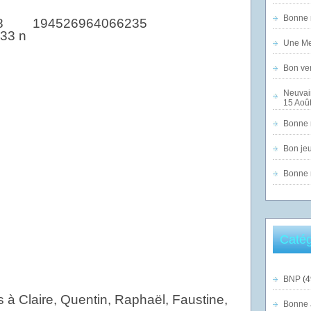
Bonne n
Une Mer
Bon ven
Neuvai
15 Août
Bonne n
Bon jeu
Bonne n
Catég
BNP
(4
 à Claire, Quentin, Raphaël, Faustine,
Bonne 