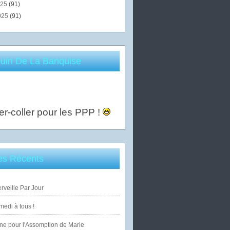
025
(91)
025
(91)
uin De La Banquise
er-coller pour les PPP !
les Récents
veille Par Jour
edi à tous !
ne pour l'Assomption de Marie