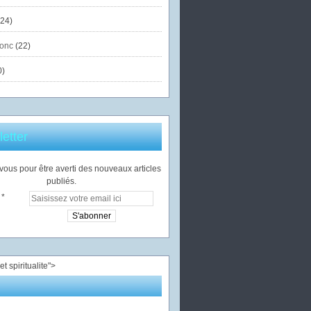
24)
onc
(22)
0)
etter
ous pour être averti des nouveaux articles
publiés.
">