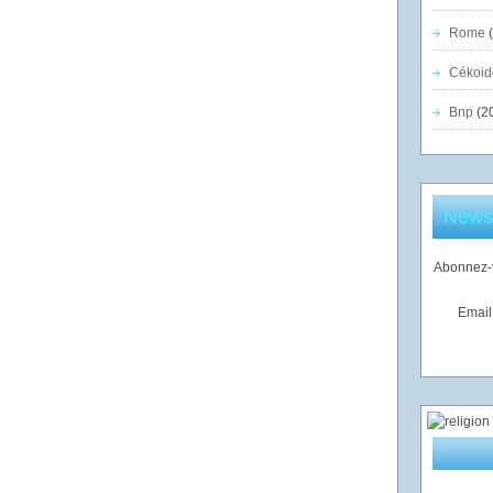
Rome
(
Cékoid
Bnp
(2
Newsl
Abonnez-v
Email