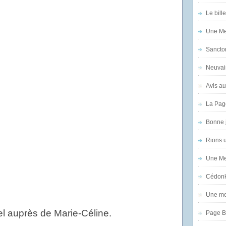
Le bill
Une Mer
Sanctor
Neuvai
Avis au
La Pag
Bonne 
Rions 
Une Mer
Cédon
Une mer
iel auprès de Marie-Céline.
Page B