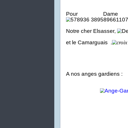
Pour Dam
Notre cher Elsasser
,
et le Camarguais .
A nos anges gardiens :