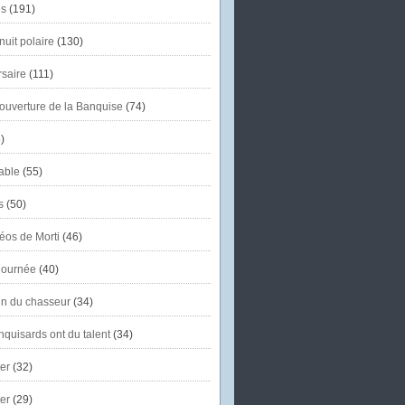
s
(191)
uit polaire
(130)
saire
(111)
'ouverture de la Banquise
(74)
)
able
(55)
s
(50)
éos de Morti
(46)
journée
(40)
in du chasseur
(34)
quisards ont du talent
(34)
er
(32)
er
(29)