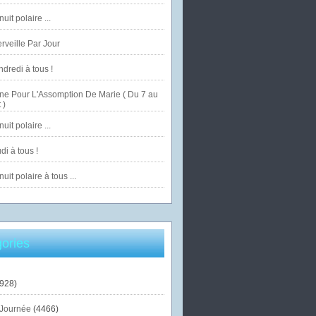
uit polaire ...
veille Par Jour
dredi à tous !
ne Pour L'Assomption De Marie ( Du 7 au
 )
uit polaire ...
di à tous !
uit polaire à tous ...
ories
928)
Journée
(4466)