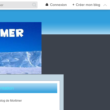
Connexion
+
Créer mon blog
ntation
 blog de Mortimer