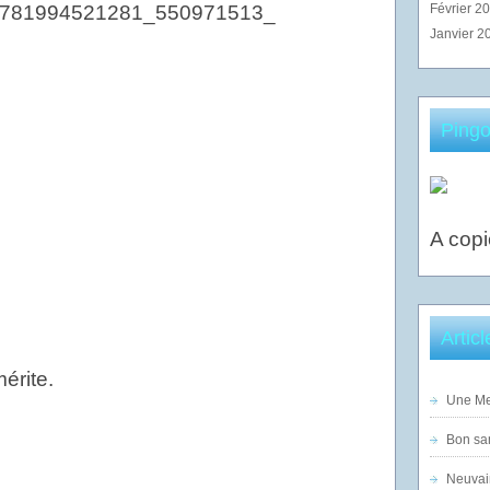
Février 2
Janvier 2
Pingo
A copi
Artic
érite.
Une Mer
Bon sam
Neuvai