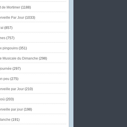
et de Mortimer
(1188)
veille Par Jour
(1033)
al
(857)
nes
(757)
x pingouins
(351)
e Musicale du Dimanche
(298)
journée
(297)
un peu
(275)
veille par Jour
(210)
koù
(203)
veille par jour
(198)
lanche
(191)