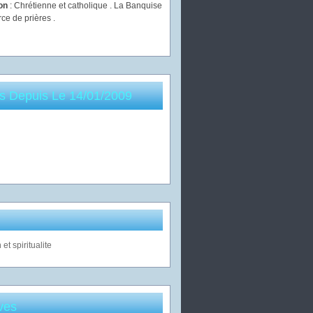
ion
: Chrétienne et catholique . La Banquise
rce de prières .
es Depuis Le 14/01/2009
ves