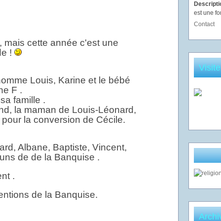
Descript
est une fo
Contact
, mais cette année c'est une
de !
Visit
nhomme Louis, Karine et le bébé
ne F .
sa famille .
and, la maman de Louis-Léonard,
 pour la conversion de Cécile.
rd, Albane, Baptiste, Vincent,
ouns de de la Banquise .
nt .
tentions de la Banquise.
Archi