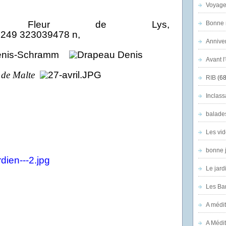
Voyage
e Fleur de Lys,
Bonne n
,
Anniver
Avant l
RIB
(68
Inclass
balade
Les vid
bonne 
Le jard
Les Ban
A médit
A Médit