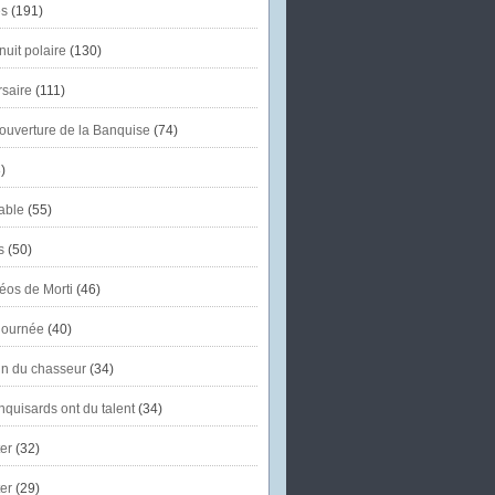
s
(191)
uit polaire
(130)
saire
(111)
'ouverture de la Banquise
(74)
)
able
(55)
s
(50)
éos de Morti
(46)
journée
(40)
in du chasseur
(34)
quisards ont du talent
(34)
er
(32)
er
(29)