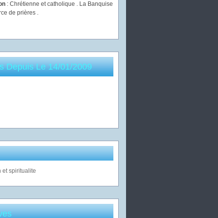
ion
: Chrétienne et catholique . La Banquise
rce de prières .
es Depuis Le 14/01/2009
ves