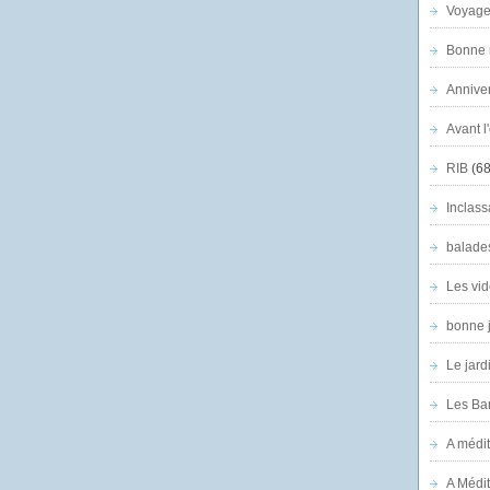
Voyage
Bonne n
Anniver
Avant l
RIB
(68
Inclass
balade
Les vid
bonne 
Le jard
Les Ban
A médit
A Médit