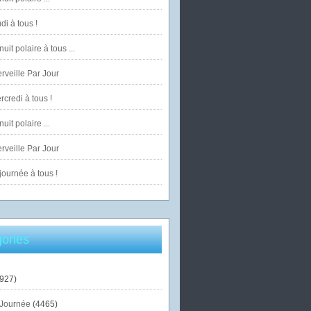
di à tous !
uit polaire à tous ...
veille Par Jour
credi à tous !
uit polaire ...
veille Par Jour
ournée à tous !
ories
927)
Journée
(4465)