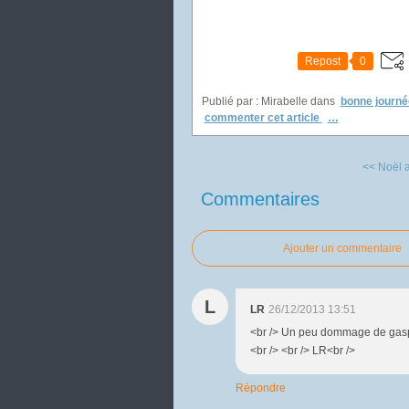
Repost
0
Publié par : Mirabelle
dans
bonne journé
commenter cet article
…
<< Noël 
Commentaires
Ajouter un commentaire
L
LR
26/12/2013 13:51
<br /> Un peu dommage de gasp
<br /> <br /> LR<br />
Répondre