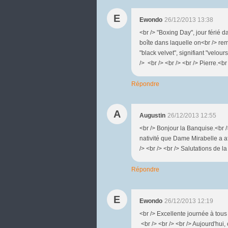
E
Ewondo
26/12/2013 13:38
<br /> "Boxing Day", jour férié 
boîte dans laquelle on<br /> rem
"black velvet", signifiant "velour
/> <br /> <br /> <br /> Pierre.<br
Répondre
A
Augustin
26/12/2013 12:55
<br /> Bonjour la Banquise.<br /> 
nativité que Dame Mirabelle a af
/> <br /> <br /> Salutations de la
Répondre
E
Ewondo
26/12/2013 12:19
<br /> Excellente journée à tous 
<br /> <br /> <br /> Aujourd'hu