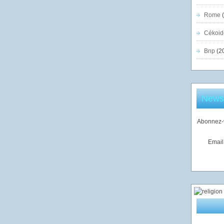
Rome
(
Cékoid
Bnp
(2
Newsl
Abonnez-v
Email