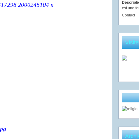
Descript
est une fo
Contact
Visit
Archi