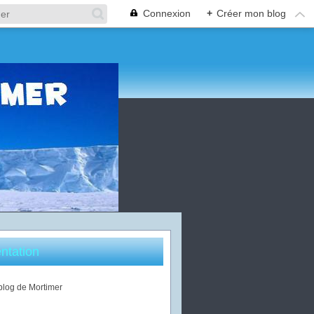
Connexion
+
Créer mon blog
ntation
 blog de Mortimer