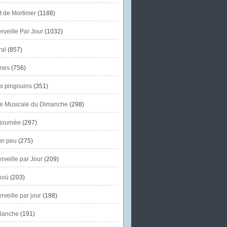
et de Mortimer
(1188)
veille Par Jour
(1032)
al
(857)
nes
(756)
x pingouins
(351)
e Musicale du Dimanche
(298)
journée
(297)
un peu
(275)
veille par Jour
(209)
koù
(203)
veille par jour
(198)
lanche
(191)