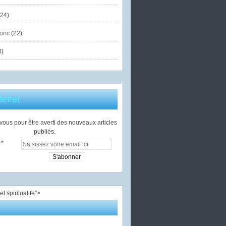
24)
onc
(22)
0)
etter
ous pour être averti des nouveaux articles
publiés.
">