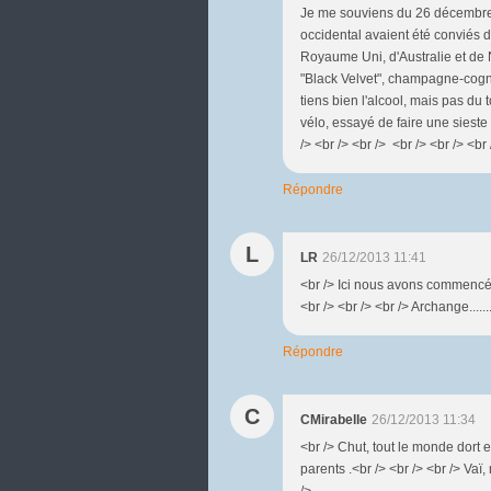
Je me souviens du 26 décembre
occidental avaient été conviés 
Royaume Uni, d'Australie et de N
"Black Velvet", champagne-cogn
tiens bien l'alcool, mais pas du 
vélo, essayé de faire une sieste
/> <br /> <br /> <br /> <br /> <br 
Répondre
L
LR
26/12/2013 11:41
<br /> Ici nous avons commencé à
<br /> <br /> <br /> Archange.....
Répondre
C
CMirabelle
26/12/2013 11:34
<br /> Chut, tout le monde dort en
parents .<br /> <br /> <br /> Vaï
/>