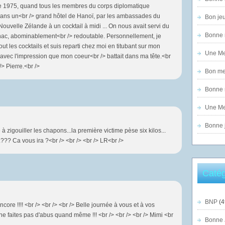
 1975, quand tous les membres du corps diplomatique
dans un<br /> grand hôtel de Hanoï, par les ambassades du
Bon jeu
ouvelle Zélande à un cocktail à midi ... On nous avait servi du
Bonne n
ac, abominablement<br /> redoutable. Personnellement, je
tout les cocktails et suis reparti chez moi en titubant sur mon
Une Mer
 avec l'impression que mon coeur<br /> battait dans ma tête.<br
/> Pierre.<br />
Bon mer
Bonne n
Une Mer
Bonne j
 zigouiller les chapons...la première victime pèse six kilos...
..??? Ca vous ira ?<br /> <br /> <br /> LR<br />
Catég
BNP
(4
core !!!! <br /> <br /> <br /> Belle journée à vous et à vos
, ne faites pas d'abus quand même !!! <br /> <br /> <br /> Mimi <br
Bonne 