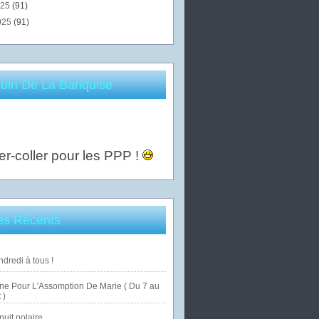
025
(91)
025
(91)
uin De La Banquise
er-coller pour les PPP !
les Récents
dredi à tous !
ne Pour L'Assomption De Marie ( Du 7 au
 )
uit polaire ...