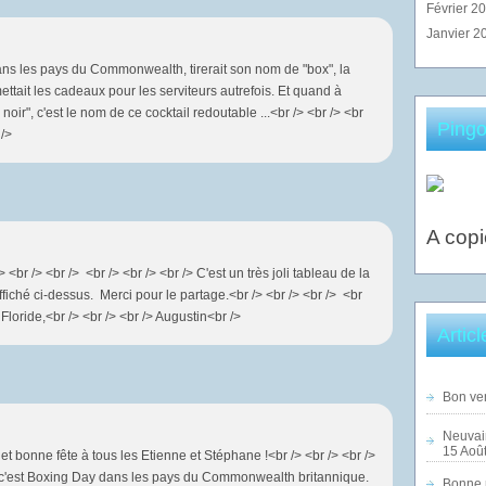
Février 2
Janvier 2
dans les pays du Commonwealth, tirerait son nom de "box", la
ettait les cadeaux pour les serviteurs autrefois. Et quand à
s noir", c'est le nom de ce cocktail redoutable ...<br /> <br /> <br
Pingo
 />
A copi
<br /> <br /> <br /> <br /> <br /> C'est un très joli tableau de la
fiché ci-dessus. Merci pour le partage.<br /> <br /> <br /> <br
 Floride,<br /> <br /> <br /> Augustin<br />
Artic
Bon ven
Neuvai
15 Août
et bonne fête à tous les Etienne et Stéphane !<br /> <br /> <br />
i, c'est Boxing Day dans les pays du Commonwealth britannique.
Bonne n