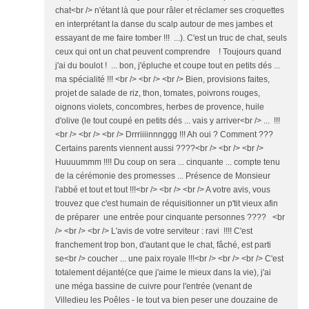
chat<br /> n'étant là que pour râler et réclamer ses croquettes
en interprétant la danse du scalp autour de mes jambes et
essayant de me faire tomber !!! ...). C'est un truc de chat, seuls
ceux qui ont un chat peuvent comprendre ! Toujours quand
j'ai du boulot ! ... bon, j'épluche et coupe tout en petits dés ...
ma spécialité !!! <br /> <br /> <br /> Bien, provisions faites,
projet de salade de riz, thon, tomates, poivrons rouges,
oignons violets, concombres, herbes de provence, huile
d'olive (le tout coupé en petits dés ... vais y arriver<br /> ... !!!
<br /> <br /> <br /> Drrriiiinnnggg !!! Ah oui ? Comment ???
Certains parents viennent aussi ????<br /> <br /> <br />
Huuuummm !!!! Du coup on sera ... cinquante ... compte tenu
de la cérémonie des promesses ... Présence de Monsieur
l'abbé et tout et tout !!!<br /> <br /> <br /> A votre avis, vous
trouvez que c'est humain de réquisitionner un p'tit vieux afin
de préparer une entrée pour cinquante personnes ???? <br
/> <br /> <br /> L'avis de votre serviteur : ravi !!!! C'est
franchement trop bon, d'autant que le chat, fâché, est parti
se<br /> coucher ... une paix royale !!!<br /> <br /> <br /> C'est
totalement déjanté(ce que j'aime le mieux dans la vie), j'ai
une méga bassine de cuivre pour l'entrée (venant de
Villedieu les Poêles - le tout va bien peser une douzaine de