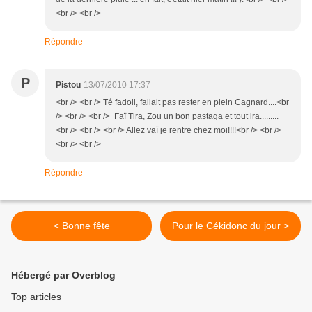
<br /> <br />
Répondre
P
Pistou
13/07/2010 17:37
<br /> <br /> Té fadoli, fallait pas rester en plein Cagnard....<br
/> <br /> <br /> Faï Tira, Zou un bon pastaga et tout ira.........
<br /> <br /> <br /> Allez vaï je rentre chez moi!!!!<br /> <br />
<br /> <br />
Répondre
< Bonne fête
Pour le Cékidonc du jour >
Hébergé par Overblog
Top articles