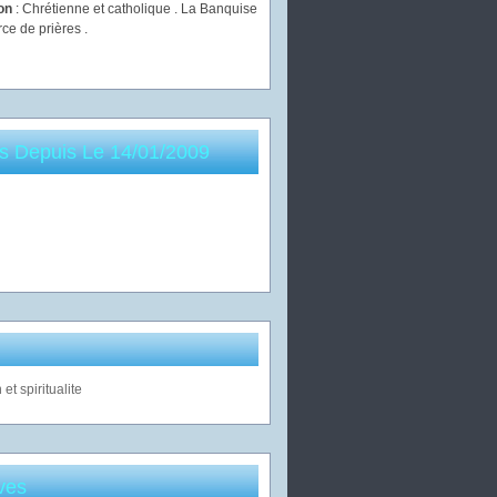
ion
: Chrétienne et catholique . La Banquise
rce de prières .
es Depuis Le 14/01/2009
ves