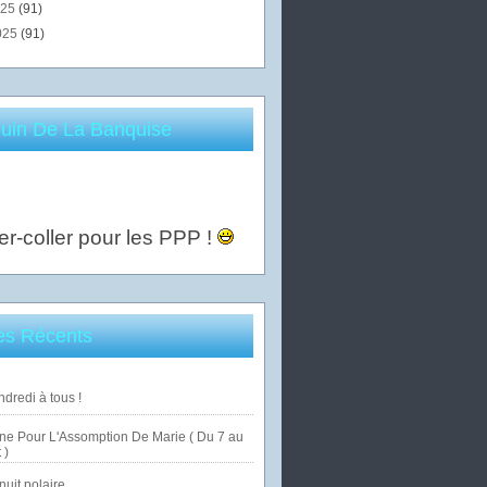
025
(91)
025
(91)
uin De La Banquise
er-coller pour les PPP !
les Récents
dredi à tous !
ne Pour L'Assomption De Marie ( Du 7 au
 )
uit polaire ...