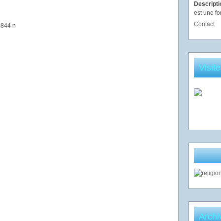
Descript
est une fo
Contact
Visit
Archi