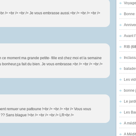
Voyage
!<br /> <br /> <br /> Je vous embrasse aussi.<br /> <br /> <br />
Bonne n
Anniver
Avant l
RIB
(68
Inclass
n ce moment ma grande petite- fille est chez moi et la semaine
u bonheur,ça fait du bien. Je vous embrasse.<br /> <br /> <br />
balade
Les vid
bonne 
Le jard
ent remuer une pattoune !<br /> <br /> <br /> Vous vous
Les Ban
?? Sans blague !<br /> <br /> <br /> LR<br />
A médit
A Médit