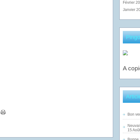
Février 2
Janvier 2
Pingo
A copi
Artic
Bon ven
Neuvai
15 Août
Bonne n