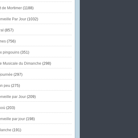
et de Mortimer
(1188)
veille Par Jour
(1032)
al
(857)
nes
(756)
x pingouins
(351)
e Musicale du Dimanche
(298)
journée
(297)
un peu
(275)
veille par Jour
(209)
koù
(203)
veille par jour
(198)
lanche
(191)