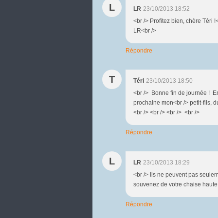
L
LR
23/10/2013 18:52
<br /> Profitez bien, chère Téri 
LR<br />
Répondre
T
Téri
23/10/2013 18:50
<br /> Bonne fin de journée ! E
prochaine mon<br /> petit-fils, d
<br /> <br /> <br /> <br />
Répondre
L
LR
23/10/2013 18:29
<br /> Ils ne peuvent pas seulem
souvenez de votre chaise haute 
Répondre