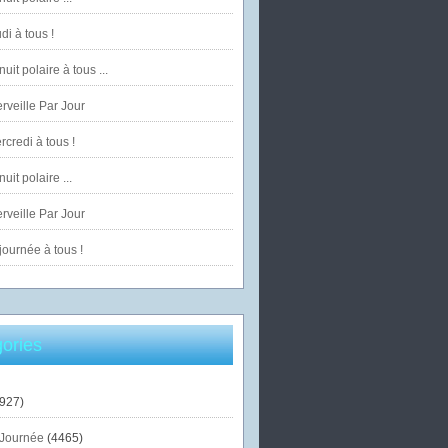
di à tous !
uit polaire à tous ...
veille Par Jour
credi à tous !
uit polaire ...
veille Par Jour
ournée à tous !
ories
927)
Journée
(4465)