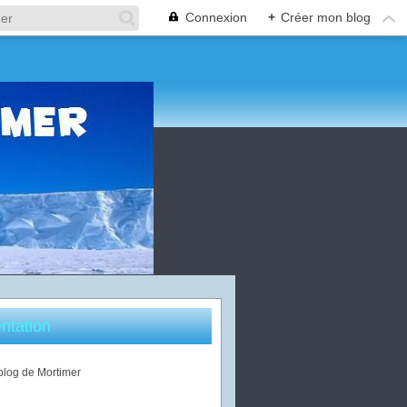
Connexion
+
Créer mon blog
ntation
 blog de Mortimer