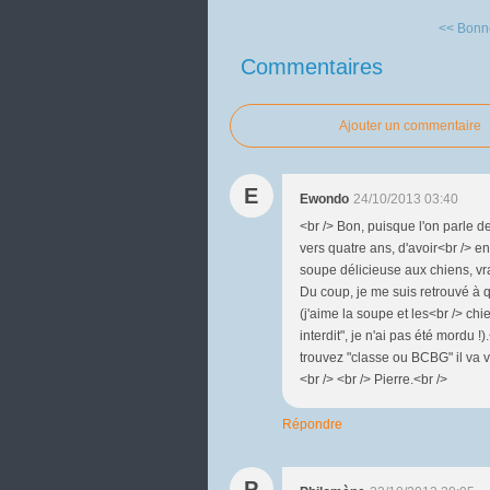
<< Bonne
Commentaires
Ajouter un commentaire
E
Ewondo
24/10/2013 03:40
<br /> Bon, puisque l'on parle de
vers quatre ans, d'avoir<br /> e
soupe délicieuse aux chiens, vrai
Du coup, je me suis retrouvé à 
(j'aime la soupe et les<br /> chi
interdit", je n'ai pas été mordu !
trouvez "classe ou BCBG" il va vou
<br /> <br /> Pierre.<br />
Répondre
P