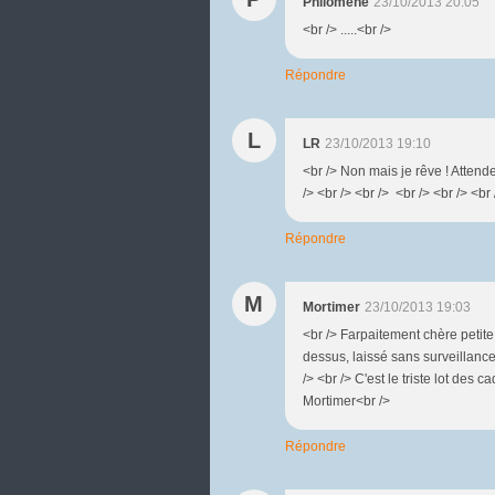
Philomène
23/10/2013 20:05
<br /> .....<br />
Répondre
L
LR
23/10/2013 19:10
<br /> Non mais je rêve ! Attend
/> <br /> <br /> <br /> <br /> <br
Répondre
M
Mortimer
23/10/2013 19:03
<br /> Farpaitement chère petite
dessus, laissé sans surveillance
/> <br /> C'est le triste lot des ca
Mortimer<br />
Répondre