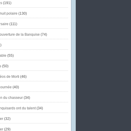
s
(191)
uit polaire
(130)
saire
(111)
'ouverture de la Banquise
(74)
)
able
(55)
s
(50)
éos de Morti
(46)
journée
(40)
in du chasseur
(34)
quisards ont du talent
(34)
er
(32)
er
(29)