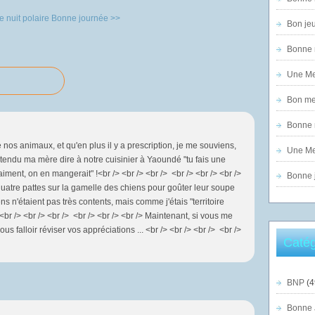
 nuit polaire
Bonne journée >>
Bon jeu
Bonne n
Une Mer
Bon mer
Bonne n
 nos animaux, et qu'en plus il y a prescription, je me souviens,
Une Mer
ntendu ma mère dire à notre cuisinier à Yaoundé "tu fais une
ment, on en mangerait" !<br /> <br /> <br /> <br /> <br /> <br />
Bonne j
quatre pattes sur la gamelle des chiens pour goûter leur soupe
ens n'étaient pas très contents, mais comme j'étais "territoire
).<br /> <br /> <br /> <br /> <br /> <br /> Maintenant, si vous me
s falloir réviser vos appréciations ... <br /> <br /> <br /> <br />
Catég
BNP
(4
Bonne 