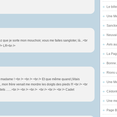
Le bill
Une Mer
Sanctor
Neuvai
ez que je sorte mon mouchoir, vous me faites sangloter, là...<br
Avis au
 /> LR<br />
La Pag
Bonne 
Rions 
 madame ! <br /> <br /> <br /> Et que même quand j'étais
Une Mer
, mon frère venait me mordre les doigts des pieds !!! <br /> <br
dets .......<br /> <br /> <br /> <br /> <br /> <br /> Cadet
Cédon
Une mer
Page B