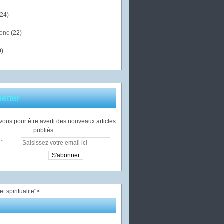
24)
onc
(22)
0)
etter
ous pour être averti des nouveaux articles
publiés.
">