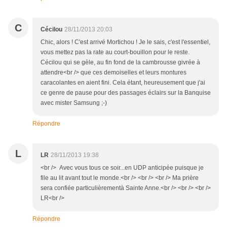
C
Cécilou
28/11/2013 20:03
Chic, alors ! C'est arrivé Mortichou ! Je le sais, c'est l'essentiel,
vous mettez pas la rate au court-bouillon pour le reste.
Cécilou qui se gèle, au fin fond de la cambrousse givrée à
attendre<br /> que ces demoiselles et leurs montures
caracolantes en aient fini. Cela étant, heureusement que j'ai
ce genre de pause pour des passages éclairs sur la Banquise
avec mister Samsung ;-)
Répondre
L
LR
28/11/2013 19:38
<br /> Avec vous tous ce soir...en UDP anticipée puisque je
file au lit avant tout le monde.<br /> <br /> <br /> Ma prière
sera confiée particulièrementà Sainte Anne.<br /> <br /> <br />
LR<br />
Répondre