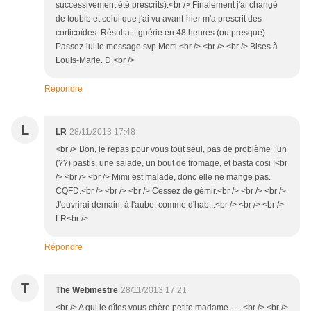
successivement été prescrits).<br /> Finalement j'ai changé
de toubib et celui que j'ai vu avant-hier m'a prescrit des
corticoïdes. Résultat : guérie en 48 heures (ou presque).
Passez-lui le message svp Morti.<br /> <br /> <br /> Bises à
Louis-Marie. D.<br />
Répondre
L
LR
28/11/2013 17:48
<br /> Bon, le repas pour vous tout seul, pas de problème : un
(??) pastis, une salade, un bout de fromage, et basta cosi !<br
/> <br /> <br /> Mimi est malade, donc elle ne mange pas.
CQFD.<br /> <br /> <br /> Cessez de gémir.<br /> <br /> <br />
J'ouvrirai demain, à l'aube, comme d'hab...<br /> <br /> <br />
LR<br />
Répondre
T
The Webmestre
28/11/2013 17:21
<br /> A qui le dîtes vous chère petite madame ......<br /> <br />