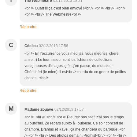
The Webmestre
02/12/2013 18:21
<br /> Ouarf !!! ça c'est bien envoyé !<br /> <br /> <br /> <br />
<br /> <br /> The Webmestre<br />
Répondre
C
Cėcilou
02/12/2013 17:58
<br /> En l'occurrence vous médites, vous médites, chère
amie ;-) Le fournisseur sont les fichiers de collections
vertigineuses d'images, gif.et j'en passe, de monsieur
Chérichéri (le mien). Il est<br /> mordu de ce genre de petites
choses. <br />
Répondre
M
Madame Zouave
02/12/2013 17:57
<br /> <br /> <br /> <br /> Pleurez pas ssef! z'ai pas le temps
aujourd'hui. Ze repars subito à Toulouse. Ce soir concert de
chambre. Brahms et Ravel, ça me changera du baroque .<br
/> <br /> <br /> Des photos demain. Promis!<br /> <br /> <br />