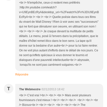
<br /> N'empêche, ceux-ci restent mes préférés
:http://m.youtube.com/watch?
v=U9EynBEcRyA&desktop_uri=%2Fwatch%3Fv%3DU9EynB
EcRyA<br /> <br /> <br /> Quelle poésie dans tous ces films
du vivant de Walt Disney ! Rien à voir avec ses "successeurs"
qui ne font que dénaturer son oeuvre, en utilisant son nom !
<br /> <br /> <br /> Je craque devant la multitude de petits
détails. Le menu, posé â l'envers dans la précipitation, que le
maître d'hôtel remet illico dans le bon sens. La tape qu'il
donne sur la bedaine d'un autre<br /> pour la lui faire rentrer.
On ne voit plus autant d'efforts dans le détail de nos jours. Ce
ne sont qu'effets spéciaux à vous donner le tournis et
dialogues d'une pauvreté intellectuelle<br /> abyssale,
lorsqu'ils ne sont pas carrément vulgaires.<br />
Répondre
T
The Webmestre
02/12/2013 18:42
<br /> C'est vrai !<br /> <br /> <br /> Mais avoir plusieurs
fournisseurs c'est mieux ! <br /> <br /> <br /> <br /> <br /> <br
/> Bizous<br /> <br /> <br /> <br /> <br /> <br /> The