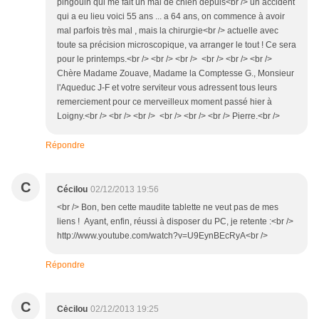
pingouin qui me fait un mal de chien depuis<br /> un accident
qui a eu lieu voici 55 ans ... a 64 ans, on commence à avoir
mal parfois très mal , mais la chirurgie<br /> actuelle avec
toute sa précision microscopique, va arranger le tout ! Ce sera
pour le printemps.<br /> <br /> <br /> <br /> <br /> <br />
Chère Madame Zouave, Madame la Comptesse G., Monsieur
l'Aqueduc J-F et votre serviteur vous adressent tous leurs
remerciement pour ce merveilleux moment passé hier à
Loigny.<br /> <br /> <br /> <br /> <br /> <br /> Pierre.<br />
Répondre
C
Cécilou
02/12/2013 19:56
<br /> Bon, ben cette maudite tablette ne veut pas de mes
liens ! Ayant, enfin, réussi à disposer du PC, je retente :<br />
http://www.youtube.com/watch?v=U9EynBEcRyA<br />
Répondre
C
Cėcilou
02/12/2013 19:25