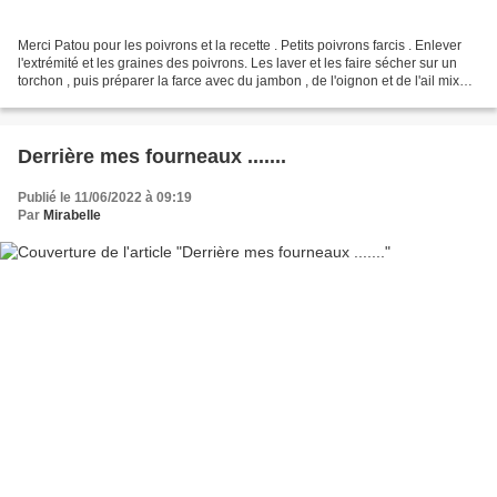
Merci Patou pour les poivrons et la recette . Petits poivrons farcis . Enlever
l'extrémité et les graines des poivrons. Les laver et les faire sécher sur un
torchon , puis préparer la farce avec du jambon , de l'oignon et de l'ail mixé.
Ajouter un oeuf,...
Derrière mes fourneaux .......
Publié le 11/06/2022 à 09:19
Par
Mirabelle