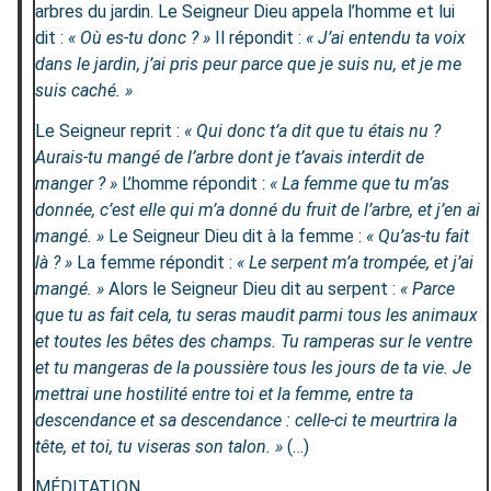
arbres du jardin. Le Seigneur Dieu appela l’homme et lui
dit :
« Où es-tu donc ? »
Il répondit :
« J’ai entendu ta voix
dans le jardin, j’ai pris peur parce que je suis nu, et je me
suis caché. »
Le Seigneur reprit :
« Qui donc t’a dit que tu étais nu ?
Aurais-tu mangé de l’arbre dont je t’avais interdit de
manger ? »
L’homme répondit :
« La femme que tu m’as
donnée, c’est elle qui m’a donné du fruit de l’arbre, et j’en ai
mangé. »
Le Seigneur Dieu dit à la femme :
« Qu’as-tu fait
là ? »
La femme répondit :
« Le serpent m’a trompée, et j’ai
mangé. »
Alors le Seigneur Dieu dit au serpent :
« Parce
que tu as fait cela, tu seras maudit parmi tous les animaux
et toutes les bêtes des champs. Tu ramperas sur le ventre
et tu mangeras de la poussière tous les jours de ta vie. Je
mettrai une hostilité entre toi et la femme, entre ta
descendance et sa descendance : celle-ci te meurtrira la
tête, et toi, tu viseras son talon. »
(…)
MÉDITATION