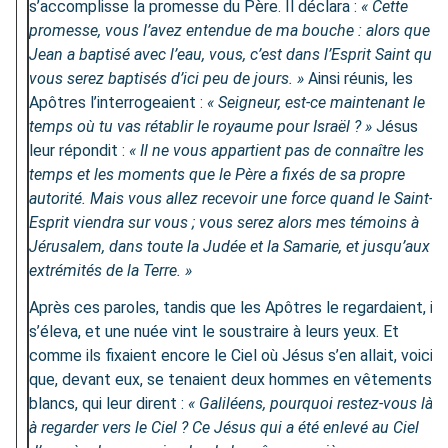
s’accomplisse la promesse du Père. Il déclara :
« Cette
promesse, vous l’avez entendue de ma bouche : alors que
Jean a baptisé avec l’eau, vous, c’est dans l’Esprit Saint que
vous serez baptisés d’ici peu de jours. »
Ainsi réunis, les
Apôtres l’interrogeaient :
« Seigneur, est-ce maintenant le
temps où tu vas rétablir le royaume pour Israël ? »
Jésus
leur répondit :
« Il ne vous appartient pas de connaître les
temps et les moments que le Père a fixés de sa propre
autorité. Mais vous allez recevoir une force quand le Saint-
Esprit viendra sur vous ; vous serez alors mes témoins à
Jérusalem, dans toute la Judée et la Samarie, et jusqu’aux
extrémités de la Terre. »
Après ces paroles, tandis que les Apôtres le regardaient, il
s’éleva, et une nuée vint le soustraire à leurs yeux. Et
comme ils fixaient encore le Ciel où Jésus s’en allait, voici
que, devant eux, se tenaient deux hommes en vêtements
blancs, qui leur dirent :
« Galiléens, pourquoi restez-vous là
à regarder vers le Ciel ? Ce Jésus qui a été enlevé au Ciel