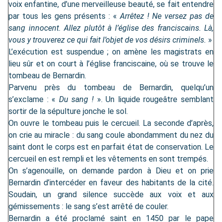
voix enfantine, d’une merveilleuse beauté, se fait entendre
par tous les gens présents : «
Arrêtez ! Ne versez pas de
sang innocent. Allez plutôt à l’église des franciscains. Là,
vous y trouverez ce qui fait l’objet de vos désirs criminels.
»
L’exécution est suspendue ; on amène les magistrats en
lieu sûr et on court à l’église franciscaine, où se trouve le
tombeau de Bernardin.
Parvenu près du tombeau de Bernardin, quelqu’un
s’exclame : «
Du sang !
». Un liquide rougeâtre semblant
sortir de la sépulture jonche le sol.
On ouvre le tombeau puis le cercueil. La seconde d’après,
on crie au miracle : du sang coule abondamment du nez du
saint dont le corps est en parfait état de conservation. Le
cercueil en est rempli et les vêtements en sont trempés.
On s’agenouille, on demande pardon à Dieu et on prie
Bernardin d’intercéder en faveur des habitants de la cité.
Soudain, un grand silence succède aux voix et aux
gémissements : le sang s’est arrêté de couler.
Bernardin a été proclamé saint en 1450 par le pape