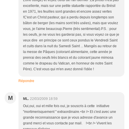
Loire oblige) et voyez celui de l'an dernier :La photo n'est pas
excellente, mais sur une petite statuette rapportée du Brésil
en 1971, les feuilles sont grandes et encore assez vertes
!C'est un Christ pasteur, qui a perdu depuis longtemps son
bâton de berger (les mains sont très usées), mais que voulez
vous, je l'aime beaucoup.Pierre (très sentimental).P.S. : pour
les oeufs, je ne vous les garderai pas, si vous voyez ce que je
veux dire en principe ce sont ceux pondus le Vendredi Saint
et cuits dans la nuit du Samedi Saint ... Mangés au retour de
la messe de Pâques (colorant alimentaire, cette année je
prenrai des oeufs très blancs et du colorant jaune mimosa
comme le drapeau du Vatican, en honneur de notre Saint
Père). C'est vous qui m'en avez donné l'idée !
Répondre
M
ML.
22/03/2009 18:59
Oui,oui, oui et mille fois oui, je souscris à cette initiative
"mortimerisquement " extraordinaire.<br /> Et c'est avec une
grande reconnaissance que je vous adresse d'avance un
grand merci et vous contacte par mail. !<br /> Vivent les