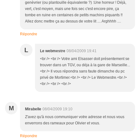
genèvrier (ou plantouille équivalente ?) :Une horreur ! Déjà,
vert, c'est moyen, mais une fois sec c'est encore pire, ça
tombe en ruine en centaines de petits machins piquants !!
Allez donc mettre ça au dessus de votre lit .... Arghhhh ....
Répondre
L
Le webmestre
08/04/2009 19:41
<br /> <br /> Votre ami Elsasser doit présentement se
trouver dans un TGV, ou déja à la gare de Marseille...
<br /> Il vous répondra sans faute dimanche du pc
privé de Mortimer.<br /> <br /> Le Webmestre.<br />
<br /> <br /> <br />
M
Mirabelle
08/04/2009 19:10
Z'avez qu'à nous communiquer votre adresse et nous vous
enverrons des rameaux pour Olivier et vous.
Répondre