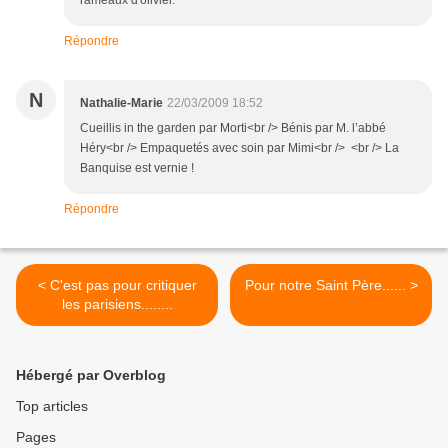
rameaux d'olivier.
Répondre
N
Nathalie-Marie
22/03/2009 18:52
Cueillis in the garden par Morti<br /> Bénis par M. l’abbé
Héry<br /> Empaquetés avec soin par Mimi<br /> <br /> La
Banquise est vernie !
Répondre
< C'est pas pour critiquer
Pour notre Saint Père...... >
les parisiens........
Hébergé par Overblog
Top articles
Pages