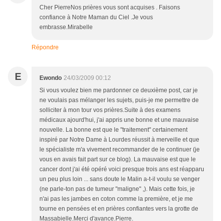
Cher PierreNos prières vous sont acquises . Faisons
confiance à Notre Maman du Ciel .Je vous
embrasse.Mirabelle
Répondre
E
Ewondo
24/03/2009 00:12
Si vous voulez bien me pardonner ce deuxième post, car je
ne voulais pas mélanger les sujets, puis-je me permettre de
solliciter à mon tour vos prières.Suite à des examens
médicaux ajourd'hui, j'ai appris une bonne et une mauvaise
nouvelle. La bonne est que le "traitement" certainement
inspiré par Notre Dame à Lourdes réussit à merveille et que
le spécialiste m'a vivement recommander de le continuer (je
vous en avais fait part sur ce blog). La mauvaise est que le
cancer dont j'ai été opéré voici presque trois ans est réapparu
un peu plus loin ... sans doute le Malin a-t-il voulu se venger
(ne parle-ton pas de tumeur "maligne" ,). Mais cette fois, je
n'ai pas les jambes en coton comme la première, et je me
tourne en pensées et en prières confiantes vers la grotte de
Massabielle.Merci d'avance.Pierre.