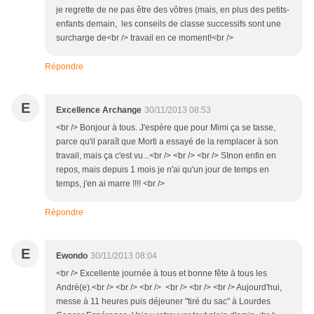
je regrette de ne pas être des vôtres (mais, en plus des petits-
enfants demain, les conseils de classe successifs sont une
surcharge de<br /> travail en ce moment!<br />
Répondre
E
Excellence Archange
30/11/2013 08:53
<br /> Bonjour à tous. J'espère que pour Mimi ça se tasse,
parce qu'il paraît que Morti a essayé de la remplacer à son
travail, mais ça c'est vu...<br /> <br /> <br /> SInon enfin en
repos, mais depuis 1 mois je n'ai qu'un jour de temps en
temps, j'en ai marre !!!! <br />
Répondre
E
Ewondo
30/11/2013 08:04
<br /> Excellente journée à tous et bonne fête à tous les
André(e).<br /> <br /> <br /> <br /> <br /> <br /> Aujourd'hui,
messe à 11 heures puis déjeuner "tiré du sac" à Lourdes