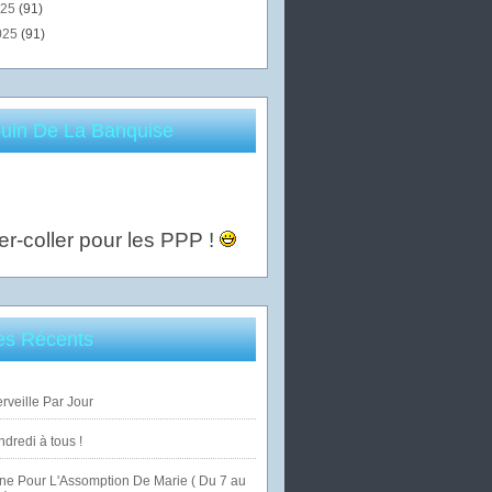
025
(91)
025
(91)
uin De La Banquise
er-coller pour les PPP !
les Récents
veille Par Jour
dredi à tous !
ne Pour L'Assomption De Marie ( Du 7 au