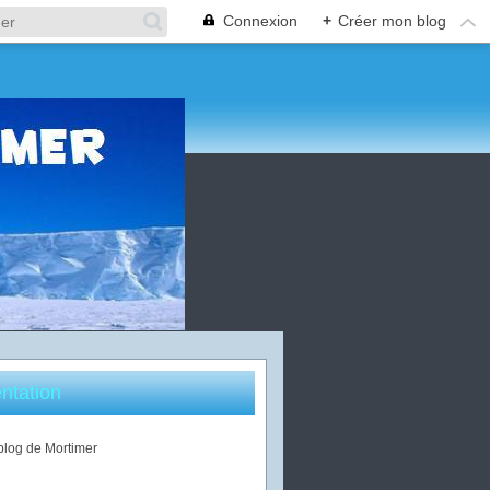
Connexion
+
Créer mon blog
ntation
 blog de Mortimer