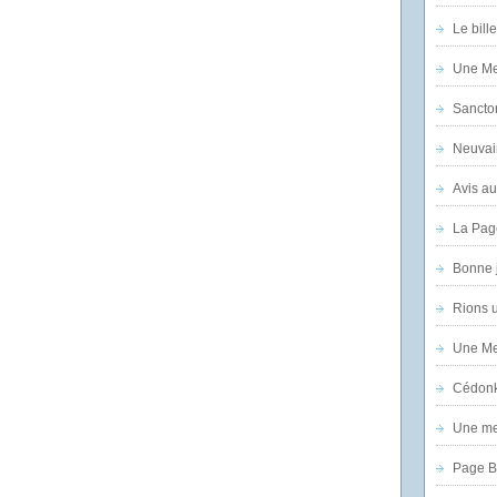
Le bill
Une Mer
Sanctor
Neuvai
Avis au
La Pag
Bonne 
Rions 
Une Mer
Cédon
Une mer
Page B