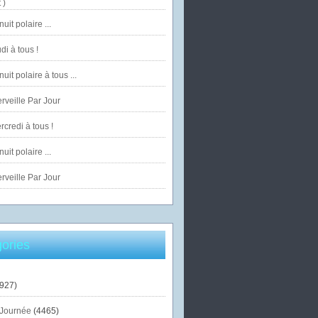
 )
uit polaire ...
di à tous !
uit polaire à tous ...
veille Par Jour
credi à tous !
uit polaire ...
veille Par Jour
ories
927)
Journée
(4465)