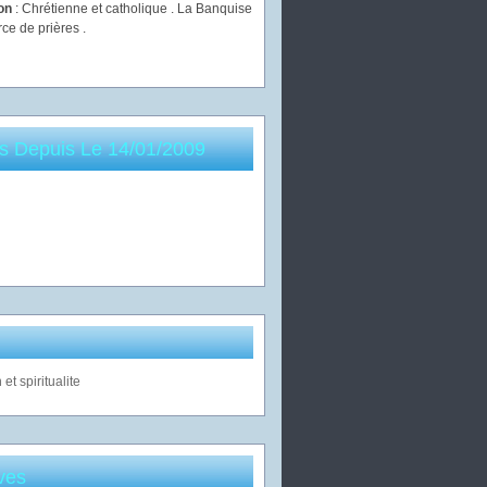
ion
: Chrétienne et catholique . La Banquise
rce de prières .
es Depuis Le 14/01/2009
ves