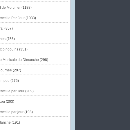
et de Mortimer
(1188)
veille Par Jour
(1033)
al
(857)
nes
(756)
x pingouins
(351)
e Musicale du Dimanche
(298)
journée
(297)
un peu
(275)
veille par Jour
(209)
koù
(203)
veille par jour
(198)
lanche
(191)