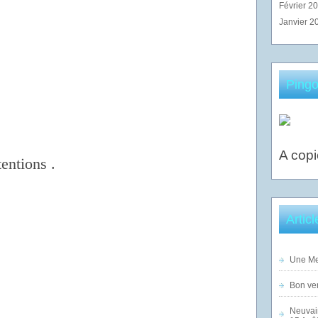
Février 2
Janvier 2
Pingo
A copi
tentions .
Artic
Une Mer
Bon ven
Neuvai