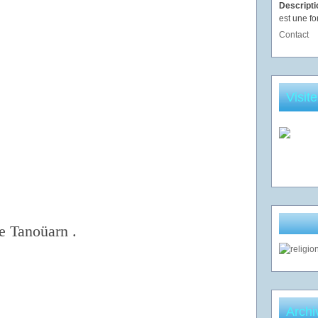
Descript
est une fo
Contact
Visit
e Tanoüarn .
Archi