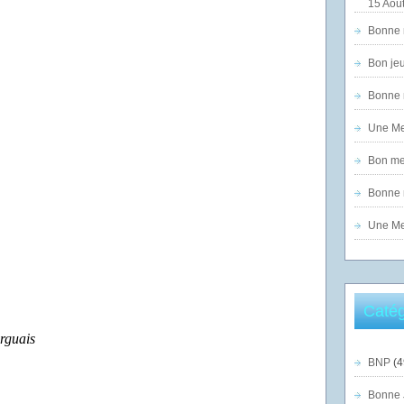
15 Août
Bonne n
Bon jeu
Bonne n
Une Mer
Bon mer
Bonne n
Une Mer
Catég
rguais
BNP
(4
Bonne 