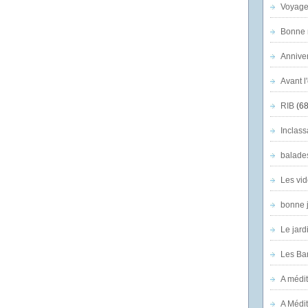
Voyage
Bonne n
Anniver
Avant l
RIB
(68
Inclass
balade
Les vid
bonne 
Le jard
Les Ban
A médit
A Médit