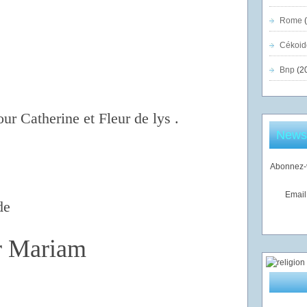
Rome
(
Cékoid
Bnp
(2
our Catherine
et Fleur de lys .
Newsl
Abonnez-v
Email
de
er Mariam