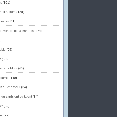
s
(191)
uit polaire
(130)
saire
(111)
'ouverture de la Banquise
(74)
)
able
(55)
s
(50)
éos de Morti
(46)
journée
(40)
in du chasseur
(34)
quisards ont du talent
(34)
er
(32)
er
(29)