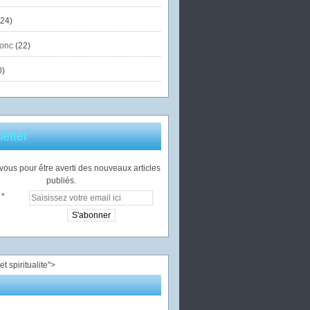
24)
onc
(22)
0)
etter
ous pour être averti des nouveaux articles
publiés.
">