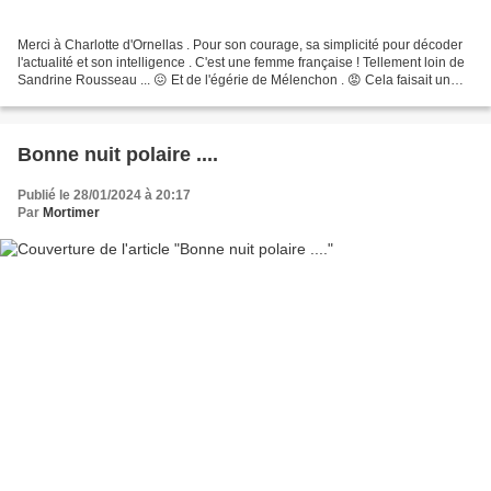
Merci à Charlotte d'Ornellas . Pour son courage, sa simplicité pour décoder
l'actualité et son intelligence . C'est une femme française ! Tellement loin de
Sandrine Rousseau ... 😖 Et de l'égérie de Mélenchon . 😡 Cela faisait un
moment que je souhaitais...
Bonne nuit polaire ....
Publié le 28/01/2024 à 20:17
Par
Mortimer