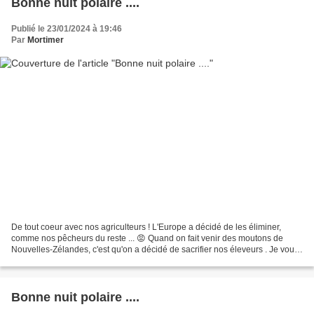
Bonne nuit polaire ....
Publié le 23/01/2024 à 19:46
Par
Mortimer
De tout coeur avec nos agriculteurs ! L'Europe a décidé de les éliminer,
comme nos pêcheurs du reste ... 😡 Quand on fait venir des moutons de
Nouvelles-Zélandes, c'est qu'on a décidé de sacrifier nos éleveurs . Je vous
avoue que je souhaite que cette...
Bonne nuit polaire ....