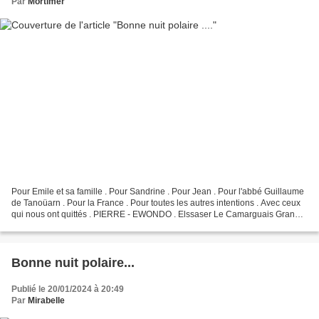
Par
Mortimer
Pour Emile et sa famille . Pour Sandrine . Pour Jean . Pour l'abbé Guillaume
de Tanoüarn . Pour la France . Pour toutes les autres intentions . Avec ceux
qui nous ont quittés . PIERRE - EWONDO . Elssaser Le Camarguais Granny
. Pour Catherine et Fleur...
Bonne nuit polaire...
Publié le 20/01/2024 à 20:49
Par
Mirabelle