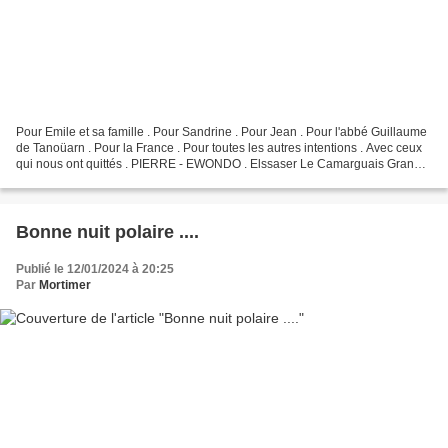
Pour Emile et sa famille . Pour Sandrine . Pour Jean . Pour l'abbé Guillaume
de Tanoüarn . Pour la France . Pour toutes les autres intentions . Avec ceux
qui nous ont quittés . PIERRE - EWONDO . Elssaser Le Camarguais Granny
. Pour Catherine et Fleur...
Bonne nuit polaire ....
Publié le 12/01/2024 à 20:25
Par
Mortimer