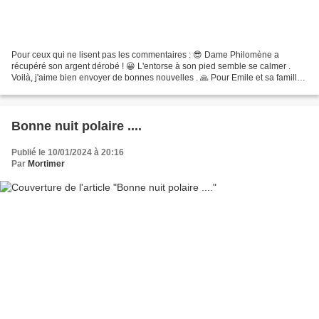
Pour ceux qui ne lisent pas les commentaires : 😎 Dame Philomène a
récupéré son argent dérobé ! 😀 L'entorse à son pied semble se calmer .
Voilà, j'aime bien envoyer de bonnes nouvelles . 🙏 Pour Emile et sa famille .
Pour Sandrine . Pour Jean . Pour l'abbé...
Bonne nuit polaire ....
Publié le 10/01/2024 à 20:16
Par
Mortimer