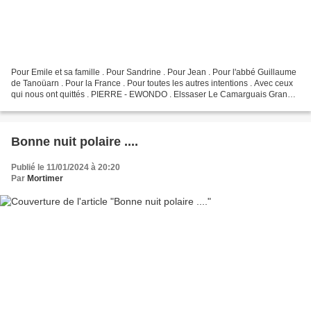
Pour Emile et sa famille . Pour Sandrine . Pour Jean . Pour l'abbé Guillaume
de Tanoüarn . Pour la France . Pour toutes les autres intentions . Avec ceux
qui nous ont quittés . PIERRE - EWONDO . Elssaser Le Camarguais Granny
. Pour Catherine et Fleur...
Bonne nuit polaire ....
Publié le 11/01/2024 à 20:20
Par
Mortimer