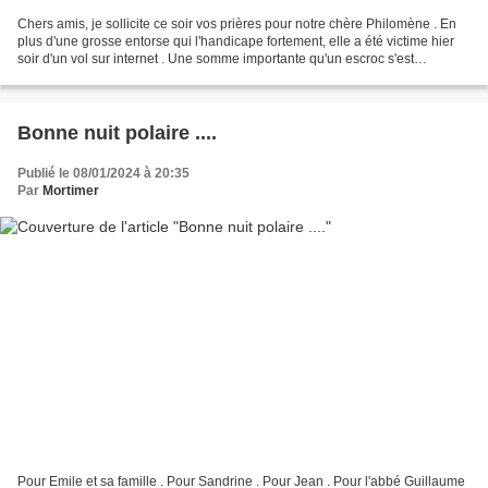
Chers amis, je sollicite ce soir vos prières pour notre chère Philomène . En
plus d'une grosse entorse qui l'handicape fortement, elle a été victime hier
soir d'un vol sur internet . Une somme importante qu'un escroc s'est
approprié ! 😫 Bref, son compte...
Bonne nuit polaire ....
Publié le 08/01/2024 à 20:35
Par
Mortimer
Pour Emile et sa famille . Pour Sandrine . Pour Jean . Pour l'abbé Guillaume