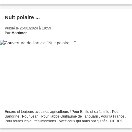
Petit bonhomme, étranglé...
Nuit polaire ...
Publié le 25/01/2024 à 19:59
Par
Mortimer
Encore et toujours avec nos agriculteurs ! Pour Emile et sa famille . Pour
Sandrine . Pour Jean . Pour l'abbé Guillaume de Tanoüarn . Pour la France .
Pour toutes les autres intentions . Avec ceux qui nous ont quittés . PIERRE -
EWONDO . Elssaser Le Camarguais...