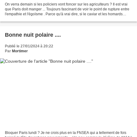
On verra demain si les policiers vont foncer sur les agriculteurs ? Il est vrai
que Paris doit manger ... Toujours fascinant de voir le point de rupture entre
l'empathie et l'égoïsme . Parce qu'à vrai dire, si le caviar et les homards
bleus ne sont pas...
Bonne nuit polaire ....
Publié le 27/01/2024 à 20:22
Par
Mortimer
Bloquer Paris lundi ? Je ne crois plus en la FNSEA qui a tellement de fois