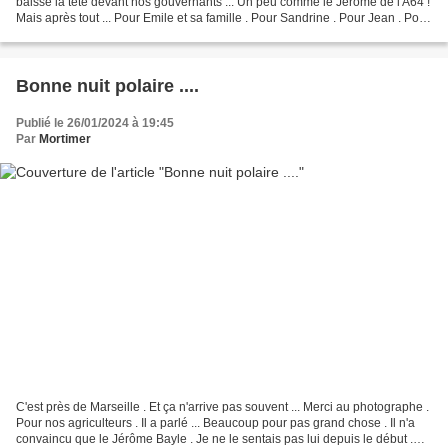
baissé la tête devant nos gouvernants ... Un peu comme le Jérôme de l'A64 !
Mais après tout ... Pour Emile et sa famille . Pour Sandrine . Pour Jean . Pour
l'abbé Guillaume de...
Bonne nuit polaire ....
Publié le 26/01/2024 à 19:45
Par
Mortimer
C'est près de Marseille . Et ça n'arrive pas souvent ... Merci au photographe .
Pour nos agriculteurs . Il a parlé ... Beaucoup pour pas grand chose . Il n'a
convaincu que le Jérôme Bayle . Je ne le sentais pas lui depuis le début .