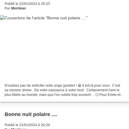
Publié le 22/01/2024 à 20:25
Par
Mortimer
N'oubliez pas de solliciter votre ange gardien ! 😀 Il est là pour vous . C'est
sa mission divine . De votre naissance à votre mort . Certainement l'ami le
plus fidèle au monde, mais que l'on oublie trop souvent ... 🙄 Pour Emile et
sa famille . Pour Sandrine...
Bonne nuit polaire ....
Publié le 21/01/2024 à 20:20