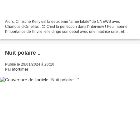
Alors, Christine Kelly est la deuxième "arme fatale" de CNEWS avec
Charlotte d'Ornellas . 😎 C'est la perfection dans l'interview ! Peu importe
l'importance de l'invité, elle dirige son débat avec une maîtrise rare . Et
surtout ! Surtout, c'est avec sa...
Nuit polaire ..
Publié le 29/01/2024 à 20:10
Par
Mortimer