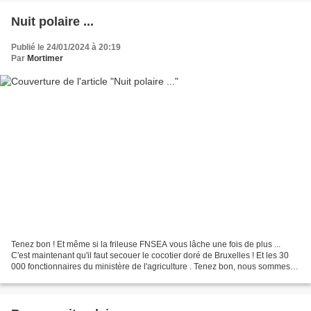
Nuit polaire ...
Publié le 24/01/2024 à 20:19
Par
Mortimer
Tenez bon ! Et même si la frileuse FNSEA vous lâche une fois de plus ...
C'est maintenant qu'il faut secouer le cocotier doré de Bruxelles ! Et les 30
000 fonctionnaires du ministère de l'agriculture . Tenez bon, nous sommes
avec vous ! Pour Emile et...