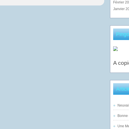
Février 2
Janvier 2
Pingo
A copi
Artic
Neuvai
Bonne n
Une Mer