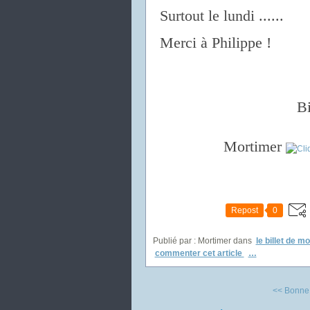
Surtout le lundi ......
Merci à Philippe !
Bi
Mortimer
Repost
0
Publié par : Mortimer
dans
le billet de m
commenter cet article
…
<< Bonne n