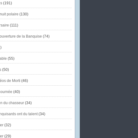
s
(191)
uit polaire
(130)
saire
(111)
'ouverture de la Banquise
(74)
)
able
(55)
s
(50)
éos de Morti
(46)
journée
(40)
in du chasseur
(34)
quisards ont du talent
(34)
er
(32)
er
(29)