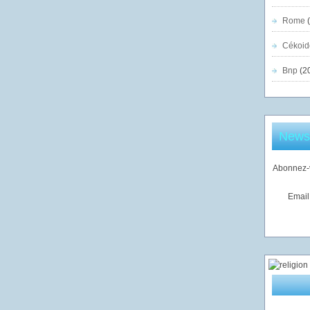
Rome
(
Cékoid
Bnp
(2
Newsl
Abonnez-v
Email