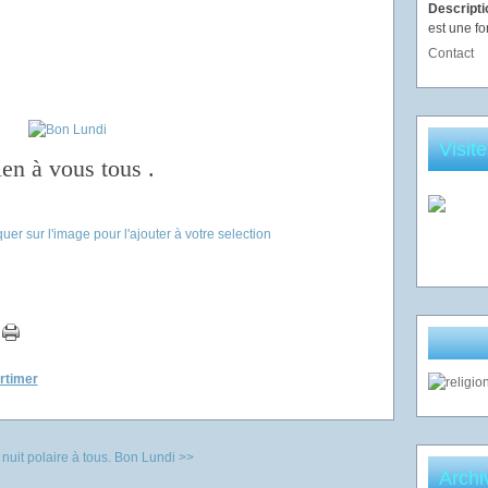
Descript
est une fo
Contact
Visit
en à vous tous .
ortimer
uit polaire à tous.
Bon Lundi >>
Archi