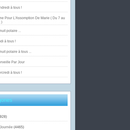
dredi à tous !
ne Pour L'Assomption De Marie ( Du 7 au
 )
uit polaire ...
di à tous !
uit polaire à tous ...
veille Par Jour
credi à tous !
ories
928)
Journée
(4465)