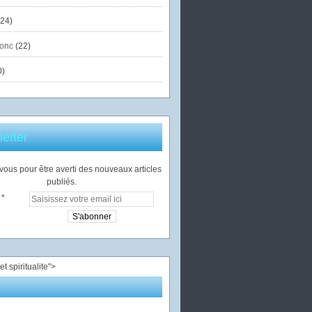
24)
onc
(22)
0)
etter
ous pour être averti des nouveaux articles
publiés.
">