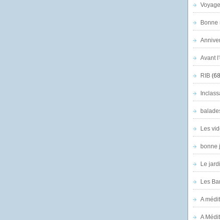
Voyage
Bonne n
Anniver
Avant l
RIB
(68
Inclass
balade
Les vid
bonne 
Le jard
Les Ban
A médit
A Médit