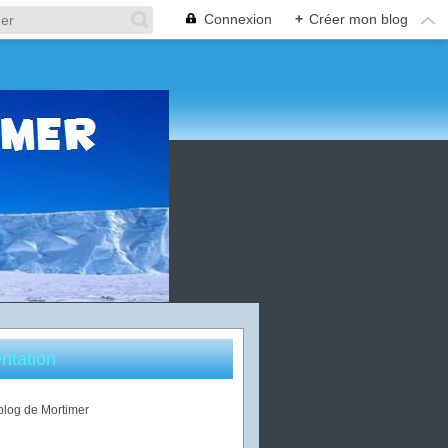
Connexion
+
Créer mon blog
ntation
 blog de Mortimer