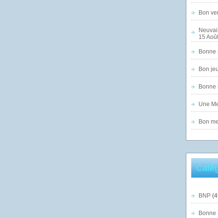
Bon ven
Neuvai
15 Août
Bonne n
Bon jeu
Bonne n
Une Mer
Bon mer
Catég
BNP
(4
Bonne 