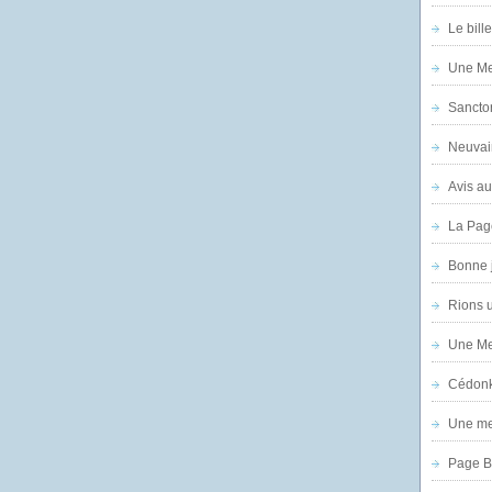
Le bill
Une Mer
Sanctor
Neuvai
Avis au
La Pag
Bonne 
Rions 
Une Mer
Cédon
Une mer
Page B