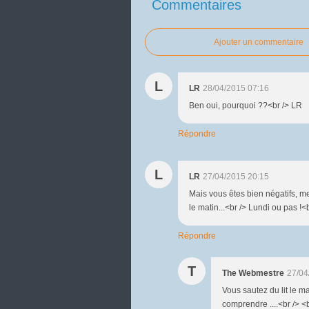
Commentaires
Ajouter un commentaire
L
LR
28/04/2015 07:16
Ben oui, pourquoi ??<br /> LR
Répondre
L
LR
27/04/2015 20:15
Mais vous êtes bien négatifs, me
le matin...<br /> Lundi ou pas !<
Répondre
T
The Webmestre
27/04
Vous sautez du lit le m
comprendre ....<br /> 