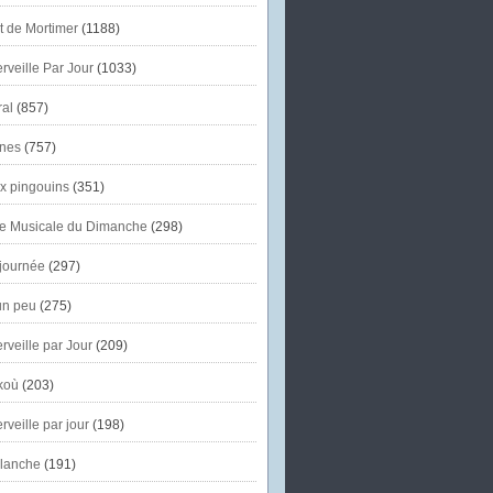
et de Mortimer
(1188)
veille Par Jour
(1033)
al
(857)
nes
(757)
x pingouins
(351)
e Musicale du Dimanche
(298)
journée
(297)
un peu
(275)
veille par Jour
(209)
koù
(203)
veille par jour
(198)
lanche
(191)