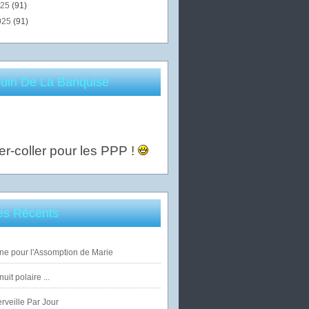
025
(91)
025
(91)
uin De La Banquise
er-coller pour les PPP !
les Récents
ne pour l'Assomption de Marie
uit polaire ...
veille Par Jour