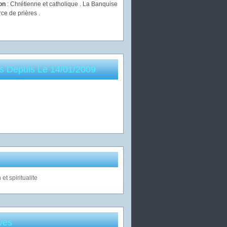
ion
: Chrétienne et catholique . La Banquise
rce de prières .
es Depuis Le 14/01/2009
ves