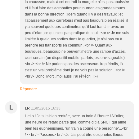
la chaussée, mais à cet endroit la margelle n'est pas abaissée
et il faut faire des acrobaties pour tourner les grandes roues
dans la bonne direction ; idem quand il y a des travaux ; et
l'abaissement aux carrefours n'est pas toujours bien réalisé, il
y a souvent quelques centimètres qu'il faut franchir avec un
peu d'élan, ce qui n'est pas pratique du tout...<br /> Je me suis
limitée à quelques sorties dans le quartier, je n'ai pas eu à
prendre les transports en commun. <br /> Quant aux
boutiques, beaucoup ne peuvent mettre une rampe d'accès,
c'est certain (un dispositif mobile, parfois, est envisageable).
<br /> <br /> Ne parlons pas des ascenseurs trop étroits, là
c'est un vrai problème dont je ne vois pas la solution...<br />
<br /> Donc, Morti, moi aussi j'ai réfléchi ! :-)
Répondre
L
LR
11/05/2015 16:33
Hello ! Je suis bien rentrée, avec un train à l'heure ! A l'aller,
une heure de retard parce que, comme dit la SNCF qui aime
bien les euphémismes, "un train a cogné une personne"...<br
/> <br /> Passons.<br /> Je fais peut-être des photos floues