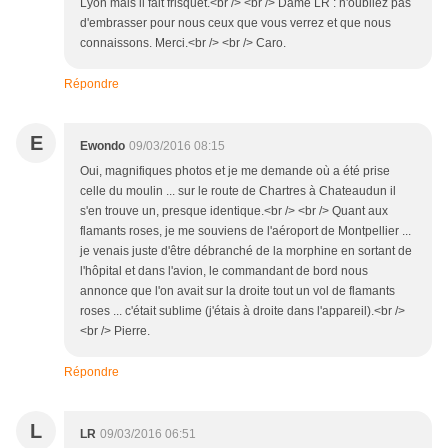
Lyon mais il fait frisquet.<br /> <br /> Dame LR : n'oubliez pas
d'embrasser pour nous ceux que vous verrez et que nous
connaissons. Merci.<br /> <br /> Caro.
Répondre
E
Ewondo
09/03/2016 08:15
Oui, magnifiques photos et je me demande où a été prise
celle du moulin ... sur le route de Chartres à Chateaudun il
s'en trouve un, presque identique.<br /> <br /> Quant aux
flamants roses, je me souviens de l'aéroport de Montpellier ...
je venais juste d'être débranché de la morphine en sortant de
l'hôpital et dans l'avion, le commandant de bord nous
annonce que l'on avait sur la droite tout un vol de flamants
roses ... c'était sublime (j'étais à droite dans l'appareil).<br />
<br /> Pierre.
Répondre
L
LR
09/03/2016 06:51