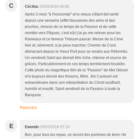
C
Cécilou
25/03/2016 08:00
Après 3 mois "à l'horizontal" et le mieux s'étant fait sentir
depuis une semaine (effet Neuvaines des amis et des
proches, miracle de ce temps de la Passion et de cette
montée vers Pâques, c'est sûr) j'ai pu me relever pour les
Rameaux et ce fameux Triduum pascal. Messe de la Cène
hier et, sûrement, si je peux marcher, Chemin de Croix
démarrant depuis le Vieux Port pour se rendre aux Réformés.
Un vendredi Saint qui devrait être riche, intense et source de
grâces. Particulièrement en ces temps terriblement troublés.
Cette photo du magnifique film de la "Passion" de Mel Gibson
m'a toujours donné des frissons, Mimi. Jim Caviezel est
extraordinaire dans son interprétation du Christ souffrant,
humilié et insulté. Saint vendredi de la Passion à toute la
Banquise.
Répondre
E
Ewondo
25/03/2016 07:24
Bon, pour tous les repas, ce seront des pommes de terre.<br