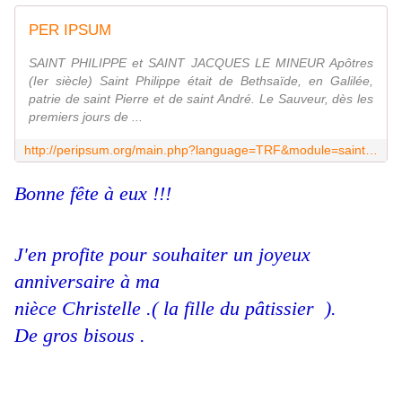
PER IPSUM
SAINT PHILIPPE et SAINT JACQUES LE MINEUR Apôtres
(Ier siècle) Saint Philippe était de Bethsaïde, en Galilée,
patrie de saint Pierre et de saint André. Le Sauveur, dès les
premiers jours de ...
http://peripsum.org/main.php?language=TRF&module=saintfeast&localdate=20160511&id=168&fd=0
Bonne fête à eux !!!
J'en profite pour souhaiter un joyeux
anniversaire à ma
nièce Christelle .( la fille du pâtissier ).
De gros bisous .