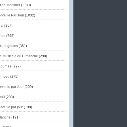
et de Mortimer
(1188)
veille Par Jour
(1032)
al
(857)
nes
(755)
x pingouins
(351)
e Musicale du Dimanche
(298)
journée
(297)
un peu
(275)
veille par Jour
(209)
koù
(203)
veille par jour
(198)
lanche
(191)