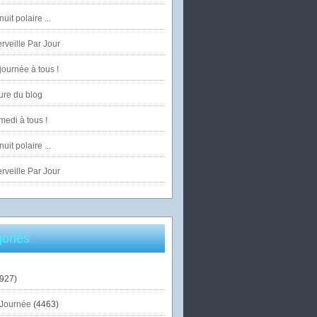
uit polaire ...
veille Par Jour
ournée à tous !
ure du blog
edi à tous !
uit polaire ...
veille Par Jour
ories
927)
Journée
(4463)