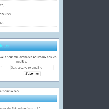
24)
onc
(22)
(20)
etter
ous pour être averti des nouveaux articles
publiés.
">
vres de Philomène (saison III)