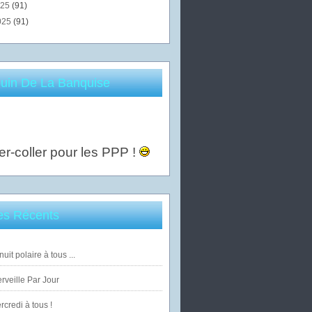
025
(91)
025
(91)
uin De La Banquise
er-coller pour les PPP !
les Récents
uit polaire à tous ...
veille Par Jour
credi à tous !