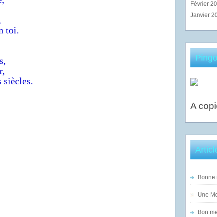
Février 2
Janvier 2
,
 toi.
Pingo
s,
r,
 siècles.
A copi
Artic
Bonne n
Une Mer
Bon mer