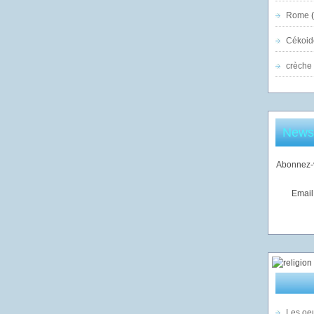
Rome
(
Cékoid
crèche
Newsl
Abonnez-v
Email
Les oeu