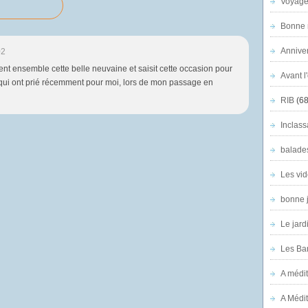
Voyage
Bonne n
Anniver
02
ent ensemble cette belle neuvaine et saisit cette occasion pour
Avant l
qui ont prié récemment pour moi, lors de mon passage en
RIB
(68
Inclass
balade
Les vid
bonne 
Le jard
Les Ban
A médit
A Médit