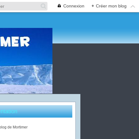
Connexion
+
Créer mon blog
ntation
 blog de Mortimer