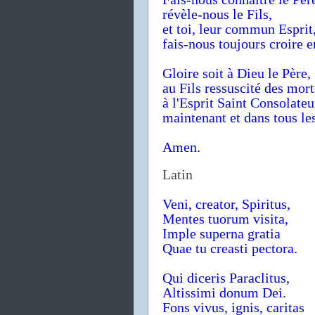
révèle-nous le Fils,
et toi, leur commun Esprit
fais-nous toujours croire en
Gloire soit à Dieu le Père,
au Fils ressuscité des mort
à l'Esprit Saint Consolateu
maintenant et dans tous les
Amen.
Latin
Veni, creator, Spiritus,
Mentes tuorum visita,
Imple superna gratia
Quae tu creasti pectora.
Qui diceris Paraclitus,
Altissimi donum Dei.
Fons vivus, ignis, caritas