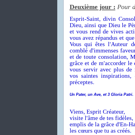
Deuxième jour :
Pour d
Esprit-Saint, divin Cons
Dieu, ainsi que Dieu le Pè
et vous rend de vives acti
vous avez répandus et que
Vous qui êtes l'Auteur d
comblé d'immenses faveur
et de toute consolation, M
grâce et de m'accorder le 
vous servir avec plus de 
vos saintes inspirations
préceptes.
Un Pater,
un Ave,
et 3 Gloria Patri.
Viens, Esprit Créateur,
visite l'âme de tes fidèles,
emplis de la grâce d'En-H
les cœurs que tu as créés.