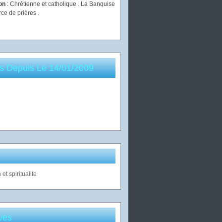
ion
: Chrétienne et catholique . La Banquise
rce de prières .
es Depuis Le 14/01/2009
ves