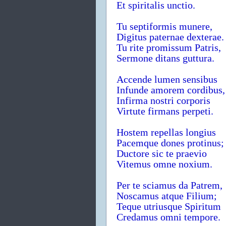
Et spiritalis unctio.
Tu septiformis munere,
Digitus paternae dexterae.
Tu rite promissum Patris,
Sermone ditans guttura.
Accende lumen sensibus
Infunde amorem cordibus,
Infirma nostri corporis
Virtute firmans perpeti.
Hostem repellas longius
Pacemque dones protinus;
Ductore sic te praevio
Vitemus omne noxium.
Per te sciamus da Patrem,
Noscamus atque Filium;
Teque utriusque Spiritum
Credamus omni tempore.