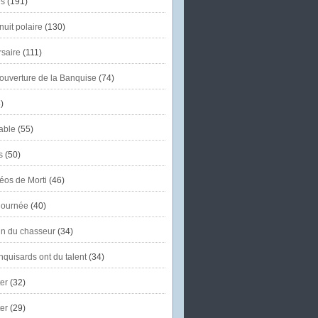
s
(191)
uit polaire
(130)
saire
(111)
'ouverture de la Banquise
(74)
)
able
(55)
s
(50)
éos de Morti
(46)
journée
(40)
in du chasseur
(34)
quisards ont du talent
(34)
er
(32)
er
(29)