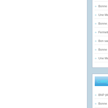
Bonne n
Une Mer
Bonne j
Fermet
Bon sam
Bonne n
Une Mer
Catég
BNP
(4
Bonne 