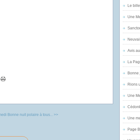
Le bill
Une Mer
Sanctor
Neuvai
Avis au
La Pag
Bonne 
Rions 
Une Mer
Cédon
medi
Bonne nuit polaire à tous... >>
Une mer
Page B