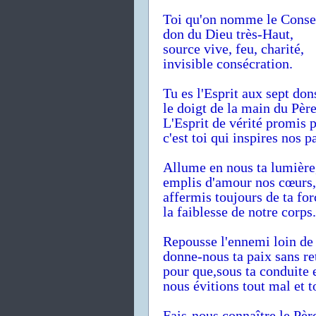
Toi qu'on nomme le Consei
don du Dieu très-Haut,
source vive, feu, charité,
invisible consécration.
Tu es l'Esprit aux sept don
le doigt de la main du Père
L'Esprit de vérité promis p
c'est toi qui inspires nos p
Allume en nous ta lumière
emplis d'amour nos cœurs,
affermis toujours de ta for
la faiblesse de notre corps.
Repousse l'ennemi loin de
donne-nous ta paix sans re
pour que,sous ta conduite e
nous évitions tout mal et t
Fais-nous connaître le Pèr