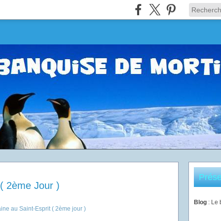
Prése
 ( 2ème Jour )
Blog
: Le