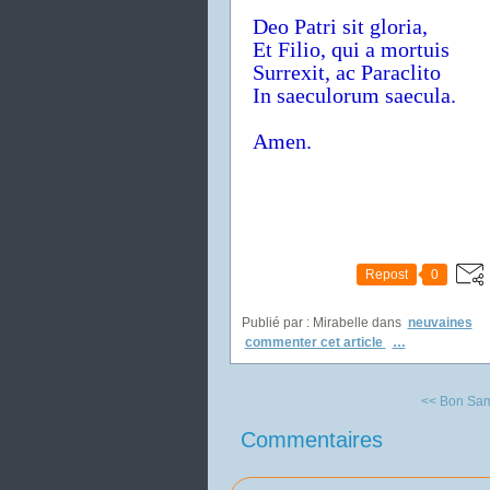
Deo Patri sit gloria,
Et Filio, qui a mortuis
Surrexit, ac Paraclito
In saeculorum saecula.
Amen.
Repost
0
Publié par : Mirabelle
dans
neuvaines
commenter cet article
…
<< Bon Sa
Commentaires