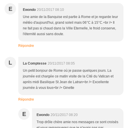
E
Ewondo
20/11/2017 08:10
Une amie de la Banquise est partie à Rome et je regarde leur
météo d'aujourd'hui, grand soleil mais 06°C à 15°C.<br /> Il
ne fait pas si chaud dans la Ville Eternelle, le froid conserve,
l'éternité aussi sans doute.
Répondre
L
La Comptesse
20/11/2017 08:05
Un petit bonjour de Rome où je passe quelques jours. La
journée est chargée ce matin visite de la Cité du Vatican et
après midi Basilique St Jean de Latran<br /> Excellente
journée à vous tous<br /> Ginette
Répondre
E
Ewondo
20/11/2017 08:20
Trop drôle chère amie nos messages ce sont croisés
et vous remarquerez que je n'avais pas par