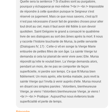
Quelle sera la sentence ? Si d'autres sont au purgatoire,
pourquoi y échapperai-je moi-même ?<br /> <br /> Impossible
de répondre à cette question puisque le Seigneur s'est
réservé ce jugement. Mais ce que nous savons, c'est qu'il
n’est pas nécessaire d’avoir fait de grandes choses pour aller
tout droit au ciel, mais il faut avoir été fidèle à son devoir
quotidien. Saint Grégoire le grand a consacré le quatrième
livre de ses dialogues au sort des âmes après la mort. Il nous
y raconte l’histoire touchante de Mursa, la petite servante
(Dialogues IV, 17) : Celle-ci vit en songe la Vierge Marie
entourée de petites filles de son âge. La sainte Vierge lui
demanda si cela lui plairait de venir vivre avec Elle. Mursa
répondit qu’elle le voulait bien. La Vierge demanda alors,
pendant un mois, de ne pas se comporter de façon
superficielle, ni perdre son temps. Ce que fit Mursa bien
fidèlement. Un mois après, elle tomba malade, puis revit la
sainte Vierge qui l’invita à venir auprès d'elle. Mursa mourut
en disant ces simples paroles : Volontiers, bienheureuse
Vierge, je viens ! Volontiers bienheureuse Vierge, je viens !
<br /> <br /> Pratique : Aujourd'hui nous éviterons toute
superficialité et perte de temps.
Répondre