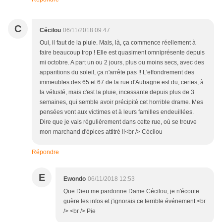
C
Cécilou
06/11/2018 09:47
Oui, il faut de la pluie. Mais, là, ça commence réellement à
faire beaucoup trop ! Elle est quasiment omniprésente depuis
mi octobre. A part un ou 2 jours, plus ou moins secs, avec des
apparitions du soleil, ça n'arrête pas !! L'effondrement des
immeubles des 65 et 67 de la rue d'Aubagne est du, certes, à
la vétusté, mais c'est la pluie, incessante depuis plus de 3
semaines, qui semble avoir précipité cet horrible drame. Mes
pensées vont aux victimes et à leurs familles endeuillées.
Dire que je vais régulièrement dans cette rue, où se trouve
mon marchand d'épices attitré !!<br /> Cécilou
Répondre
E
Ewondo
06/11/2018 12:53
Que Dieu me pardonne Dame Cécilou, je n'écoute
guère les infos et j'ignorais ce terrible événement.<br
/> <br /> Pie