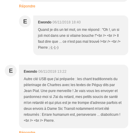
Répondre
E
Ewondo
06/11/2018 18:40
Quand je dis un tel mot, on me répond : "Oh !, un si
joli mot dans une si vilaine bouche !"<br /> <br /> Il
faut dire que ... ce n'est pas mal trouvé !<br /> <br />
Pierre ;-);-);-)
E
Ewondo
06/11/2018 13:22
Autre clé USB que j'ai préparée : les chant traditionnels du
pèlerinage de Chartres avec les textes de Péguy dits par
Jean Piat. Une pure merveille ! Je vais vous les envoyer et
pardonnez-moi si J'ai du retard, mes petits soucis de santé
m'on retardé et qui plus est je me trompe d'adresse parfois et
deux envois à Dame Sic Transit notamment m'ont été
retournés : Errare humanum est, perseverare ... diabolicum !
<br /> <br /> Pierre.
Répondre