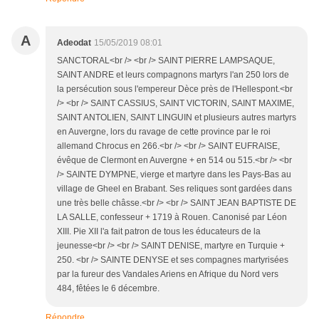
A
Adeodat
15/05/2019 08:01
SANCTORAL<br /> <br /> SAINT PIERRE LAMPSAQUE,
SAINT ANDRE et leurs compagnons martyrs l'an 250 lors de
la persécution sous l'empereur Dèce près de l'Hellespont.<br
/> <br /> SAINT CASSIUS, SAINT VICTORIN, SAINT MAXIME,
SAINT ANTOLIEN, SAINT LINGUIN et plusieurs autres martyrs
en Auvergne, lors du ravage de cette province par le roi
allemand Chrocus en 266.<br /> <br /> SAINT EUFRAISE,
évêque de Clermont en Auvergne + en 514 ou 515.<br /> <br
/> SAINTE DYMPNE, vierge et martyre dans les Pays-Bas au
village de Gheel en Brabant. Ses reliques sont gardées dans
une très belle châsse.<br /> <br /> SAINT JEAN BAPTISTE DE
LA SALLE, confesseur + 1719 à Rouen. Canonisé par Léon
XIII. Pie XII l'a fait patron de tous les éducateurs de la
jeunesse<br /> <br /> SAINT DENISE, martyre en Turquie +
250. <br /> SAINTE DENYSE et ses compagnes martyrisées
par la fureur des Vandales Ariens en Afrique du Nord vers
484, fêtées le 6 décembre.
Répondre