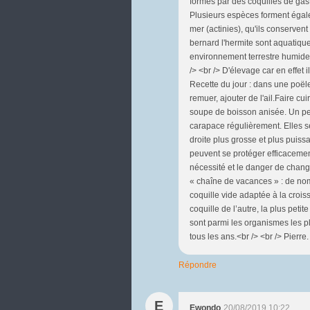
formés par des coquilles de ga
Plusieurs espèces forment égal
mer (actinies), qu'ils conserven
bernard l'hermite sont aquatiqu
environnement terrestre humide, 
/> <br /> D'élevage car en effet 
Recette du jour : dans une poële 
remuer, ajouter de l'ail.Faire cu
soupe de boisson anisée. Un peu
carapace régulièrement. Elles se
droite plus grosse et plus puiss
peuvent se protéger efficacement
nécessité et le danger de chan
« chaîne de vacances » : de nom
coquille vide adaptée à la crois
coquille de l’autre, la plus petite
sont parmi les organismes les 
tous les ans.<br /> <br /> Pierre.
Répondre
E
Ewondo
20/08/2019 10:22