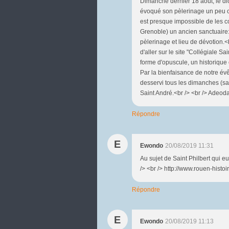
Dimanche dernier 18 août, le di
évoqué son pèlerinage un peu oub
est presque impossible de les co
Grenoble) un ancien sanctuaire
pèlerinage et lieu de dévotion.<
d'aller sur le site "Collégiale Sa
forme d'opuscule, un historique
Par la bienfaisance de notre év
desservi tous les dimanches (sau
Saint André.<br /> <br /> Adeoda
Répondre
E
Ewondo
20/08/2019 11:31
Au sujet de Saint Philbert qui 
/> <br /> http://www.rouen-histo
Répondre
E
Ewondo
20/08/2019 11:13