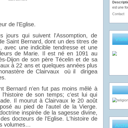
Descript
est une fo
Contact
ur de l'Eglise.
es jours qui suivent l'Assomption, de
Visit
 de Saint Bernard, dont un des titres de
é, avec une indicible tendresse et une
ndeurs de Marie. Il est né en 1091 au
ès-Dijon de son père Técelin et de sa
teaux à 22 ans et quelques années plus
 monastère de Clairvaux où il dirigea
es.
int Bernard n'en fut pas moins mêlé à
l'histoire de son temps; c'est lui qui
ade. Il mourut à Clairvaux le 20 août
posé au pied de l'autel de la Vierge.
 doctrine inspirée de la sagesse divine,
 des docteurs de l'Eglise. L'histoire de
urs volumes…
Archi