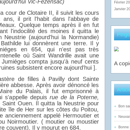
 aujourd'hui Vic-Fezensac)
Février 2
Janvier 2
 cour de Clotaire II, il suivit les cours
ans, il prit l'habit dans l'abbaye de
eaux. Quelque temps après il en fut
 l'indocilité des moines il quitta le
Pingo
n Neustrie (aujourd'hui la Normandie)
 Bathilde lui donnèrent une terre. Il y
miéges en 654, qui n'est pas très
ntenelle où Saint Wandrille avait une
 Jumiéges compta jusqu'à neuf cents
A copi
ruines subsistent encore aujourd'hui ].
stère de filles à Pavilly dont Sainte
ière abbesse. Après avoir dénoncé les
Artic
Maire du Palais, il fut emprisonné à
i s'appelle depuis
rue de la Poterne,
e Saint Ouen. Il quitta la Neustrie pour
Bon sam
tite île de Her sur les côtes du Poitou,
re anciennement appelé Hermoutier et
Neuvai
ou Noirmoutier. ( moutier ou moustier
ire couvent). Il y mourut en 684.
Bonne n