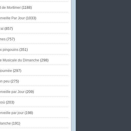
et de Mortimer
(1188)
veille Par Jour
(1033)
al
(857)
nes
(757)
x pingouins
(351)
e Musicale du Dimanche
(298)
journée
(297)
un peu
(275)
veille par Jour
(209)
koù
(203)
veille par jour
(198)
lanche
(191)