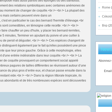
stéropode mais aussi parfois des éponges ou des bambous.
ement des relations symbiotiques avec certaines anémones de
Rome
(
t au moment de changer de coquille.<br /> <br /> La plupart des
es mais certains peuvent vivre dans un
Cékoid
c'est en particulier le cas des bernard l'hermite d'élevage.<br
ils sont comestibles, en témoigne cette recette :<br /> <br />
Bnp
(2
faire chauffer un peu d'huile, y placer les bernard-lermites,
ire 5 minutes, Terminer en ajoutant du poivre et une cuiller à
 de persil et déguster..<br /> <br /> Ces espèces changent de
 distinguent également par le fait qu'elles possèdent une pince
Newsl
ante que leur pince gauche. Grâce à cette morphologie, elles
 d'une entrée indésirable dans leur coquille.<br /> <br /> La
ger de coquille provoquent un comportement social appelé
Abonnez-v
breux pagures de tailles différentes se réunissent autour d’une
sance du plus gros d’entre eux, et chacun passe ensuite dans la
Email
 restant vide.<br /> <br /> Dans la région littorale tropicale, ils
plus abondants et de très nombreuses espèces sont découvertes