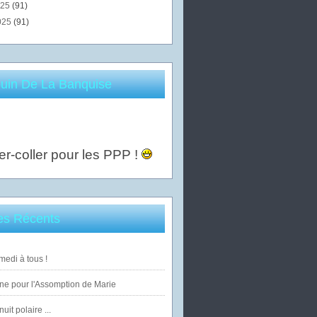
025
(91)
025
(91)
uin De La Banquise
er-coller pour les PPP !
les Récents
edi à tous !
ne pour l'Assomption de Marie
uit polaire ...