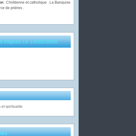
ion
: Chrétienne et catholique . La Banquise
rce de prières .
es Depuis Le 14/01/2009
ves