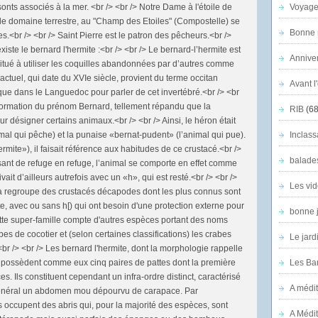
nts associés à la mer. <br /> <br /> Notre Dame à l'étoile de
Voyage
 le domaine terrestre, au "Champ des Etoiles" (Compostelle) se
Bonne n
s.<br /> <br /> Saint Pierre est le patron des pêcheurs.<br />
iste le bernard l'hermite :<br /> <br /> Le bernard-l’hermite est
Anniver
tué à utiliser les coquilles abandonnées par d’autres comme
ctuel, qui date du XVIe siècle, provient du terme occitan
Avant l
poque dans le Languedoc pour parler de cet invertébré.<br /> <br
formation du prénom Bernard, tellement répandu que la
RIB
(68
 désigner certains animaux.<br /> <br /> Ainsi, le héron était
mal qui pêche) et la punaise «bernat-pudent» (l’animal qui pue).
Inclass
rmite»), il faisait référence aux habitudes de ce crustacé.<br />
balade
assant de refuge en refuge, l’animal se comporte en effet comme
vait d’ailleurs autrefois avec un «h», qui est resté.<br /> <br />
Les vid
a regroupe des crustacés décapodes dont les plus connus sont
e, avec ou sans h[) qui ont besoin d'une protection externe pour
bonne 
te super-famille compte d'autres espèces portant des noms
abes de cocotier et (selon certaines classifications) les crabes
Le jard
<br /> <br /> Les bernard l'hermite, dont la morphologie rappelle
t possèdent comme eux cinq paires de pattes dont la première
Les Ban
s. Ils constituent cependant un infra-ordre distinct, caractérisé
A médit
n général un abdomen mou dépourvu de carapace. Par
s occupent des abris qui, pour la majorité des espèces, sont
A Médit