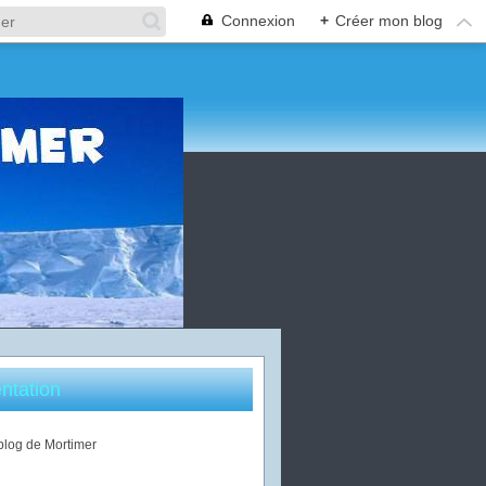
Connexion
+
Créer mon blog
ntation
 blog de Mortimer