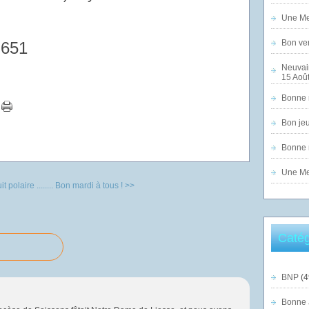
Une Mer
Bon ven
 651
Neuvai
15 Août
Bonne n
Bon jeu
Bonne n
Une Mer
t polaire ........
Bon mardi à tous ! >>
Catég
BNP
(4
Bonne 