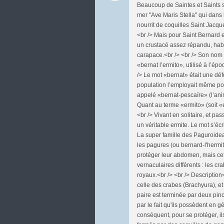
Beaucoup de Saintes et Saints so
mer "Ave Maris Stella" qui dans
nourrit de coquilles Saint Jacque
<br /> Mais pour Saint Bernard ex
un crustacé assez répandu, habi
carapace.<br /> <br /> Son nom a
«bernat l’ermito», utilisé à l’é
/> Le mot «bernat» était une dé
population l’employait même pour
appelé «bernat-pescaïre» (l’ani
Quant au terme «ermito» (soit «e
<br /> Vivant en solitaire, et p
un véritable ermite. Le mot s’écri
La super famille des Paguroide
les pagures (ou bernard-l'hermit
protéger leur abdomen, mais cet
vernaculaires différents : les cr
royaux.<br /> <br /> Description
celle des crabes (Brachyura), e
paire est terminée par deux pince
par le fait qu'ils possèdent e
conséquent, pour se protéger, il