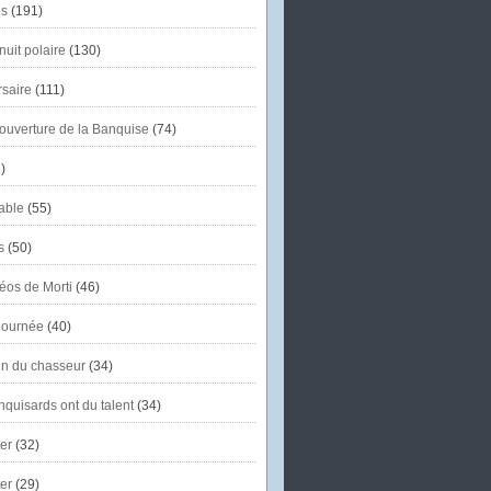
s
(191)
uit polaire
(130)
saire
(111)
'ouverture de la Banquise
(74)
)
able
(55)
s
(50)
éos de Morti
(46)
journée
(40)
in du chasseur
(34)
quisards ont du talent
(34)
er
(32)
er
(29)