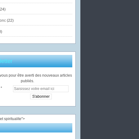
24)
onc
(22)
0)
etter
ous pour être averti des nouveaux articles
publiés.
">