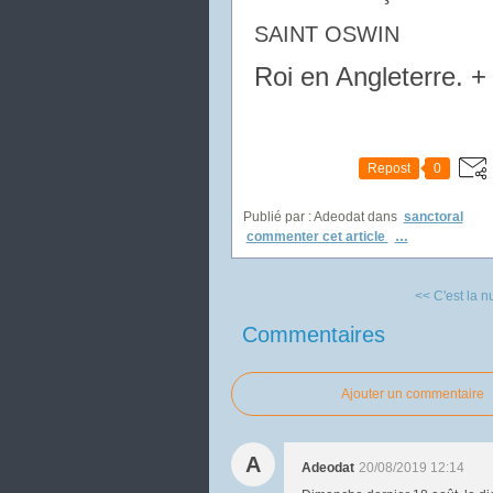
SAINT OSWIN
Roi en Angleterre. +
Repost
0
Publié par : Adeodat
dans
sanctoral
commenter cet article
…
<< C'est la nui
Commentaires
Ajouter un commentaire
A
Adeodat
20/08/2019 12:14