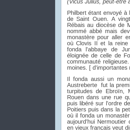
(Vicus Julius, peut-être
Philbert étant envoyé à la
de Saint Ouen. A vingt 
Rébais au diocèse de M
nommé abbé mais devant
monastère pour aller e
où Clovis II et la reine
fonda l'abbaye de Ju
éloignée de celle de Fo
communauté religieuse.
moines. [ d'importantes 
Il fonda aussi un mona
Austreberte fut la prem
turpitudes de Ebroïn, 
Rouen dans une rue qu
puis libéré sur l'ordre d
Poitiers puis dans la pe
où il fonda un monastè
aujourd'hui Nermoutier 
en vieux français veut d