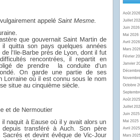
Août 202
 vulgairement appelé
Saint Mesme.
Juillet 20
Juin 202
uraine.
Mai 2026
nastère que gouvernait Saint Martin de
Avril 202
 il quitta son pays quelques années
Mars 202
de l'Ile-Barbe près de Lyon, dont il fut
Février 2
fficultés rencontrées, il repartit en
Janvier 2
bligé de prendre la conduite d'un
Décembr
 fondé. On garde une partie de ses
n Lorraine où il est connu sous le nom
Novembr
se situe au cinquième siècle.
Octobre 
Septembr
Août 202
Juillet 20
e et de Nermoutier
Juin 202
il naquit à Eause où il y avait alors un
Mai 2025
t depuis transféré à Auch. Son père
Avril 202
es Sacrés et devint évêque de Vic-Jour
Mars 202