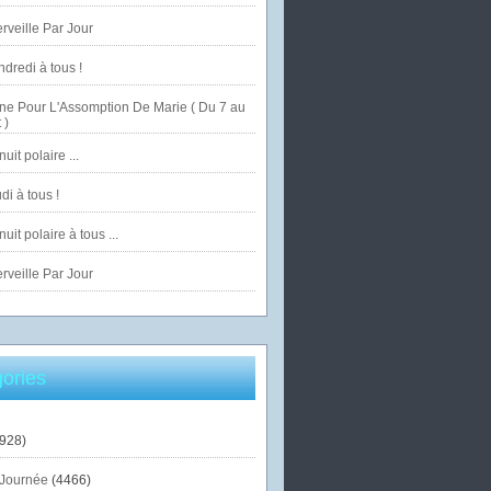
veille Par Jour
dredi à tous !
ne Pour L'Assomption De Marie ( Du 7 au
 )
uit polaire ...
di à tous !
uit polaire à tous ...
veille Par Jour
ories
928)
Journée
(4466)