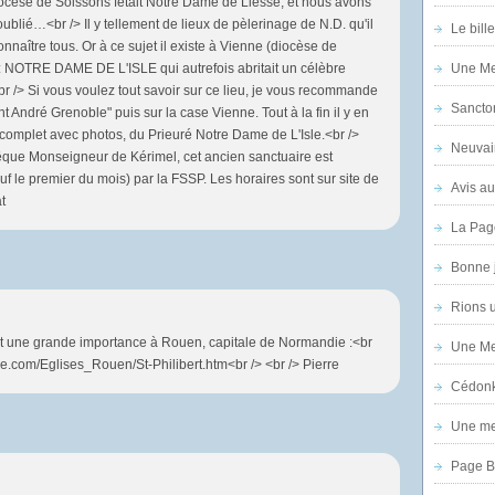
ocèse de Soissons fêtait Notre Dame de Liesse, et nous avons
lié…<br /> Il y tellement de lieux de pèlerinage de N.D. qu'il
Le bill
nnaître tous. Or à ce sujet il existe à Vienne (diocèse de
: NOTRE DAME DE L'ISLE qui autrefois abritait un célèbre
Une Mer
br /> Si vous voulez tout savoir sur ce lieu, je vous recommande
Sanctor
int André Grenoble" puis sur la case Vienne. Tout à la fin il y en
 complet avec photos, du Prieuré Notre Dame de L'Isle.<br />
Neuvai
êque Monseigneur de Kérimel, cet ancien sanctuaire est
f le premier du mois) par la FSSP. Les horaires sont sur site de
Avis au
t
La Pag
Bonne 
Rions 
eut une grande importance à Rouen, capitale de Normandie :<br
Une Mer
ire.com/Eglises_Rouen/St-Philibert.htm<br /> <br /> Pierre
Cédon
Une mer
Page B