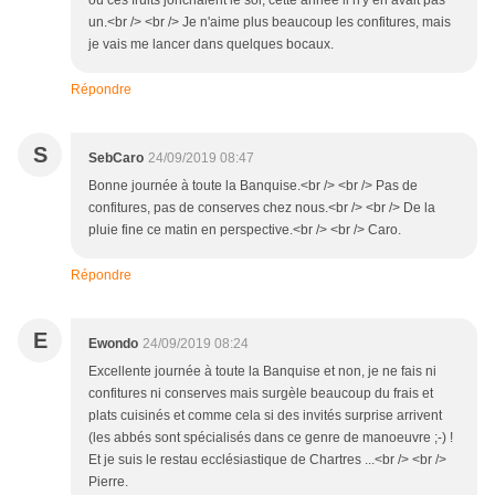
où ces fruits jonchaient le sol, cette année il n'y en avait pas
un.<br /> <br /> Je n'aime plus beaucoup les confitures, mais
je vais me lancer dans quelques bocaux.
Répondre
S
SebCaro
24/09/2019 08:47
Bonne journée à toute la Banquise.<br /> <br /> Pas de
confitures, pas de conserves chez nous.<br /> <br /> De la
pluie fine ce matin en perspective.<br /> <br /> Caro.
Répondre
E
Ewondo
24/09/2019 08:24
Excellente journée à toute la Banquise et non, je ne fais ni
confitures ni conserves mais surgèle beaucoup du frais et
plats cuisinés et comme cela si des invités surprise arrivent
(les abbés sont spécialisés dans ce genre de manoeuvre ;-) !
Et je suis le restau ecclésiastique de Chartres ...<br /> <br />
Pierre.