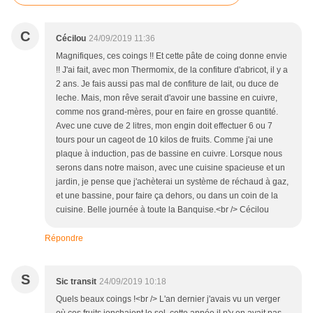
C
Cécilou
24/09/2019 11:36
Magnifiques, ces coings !! Et cette pâte de coing donne envie
!! J'ai fait, avec mon Thermomix, de la confiture d'abricot, il y a
2 ans. Je fais aussi pas mal de confiture de lait, ou duce de
leche. Mais, mon rêve serait d'avoir une bassine en cuivre,
comme nos grand-mères, pour en faire en grosse quantité.
Avec une cuve de 2 litres, mon engin doit effectuer 6 ou 7
tours pour un cageot de 10 kilos de fruits. Comme j'ai une
plaque à induction, pas de bassine en cuivre. Lorsque nous
serons dans notre maison, avec une cuisine spacieuse et un
jardin, je pense que j'achèterai un système de réchaud à gaz,
et une bassine, pour faire ça dehors, ou dans un coin de la
cuisine. Belle journée à toute la Banquise.<br /> Cécilou
Répondre
S
Sic transit
24/09/2019 10:18
Quels beaux coings !<br /> L'an dernier j'avais vu un verger