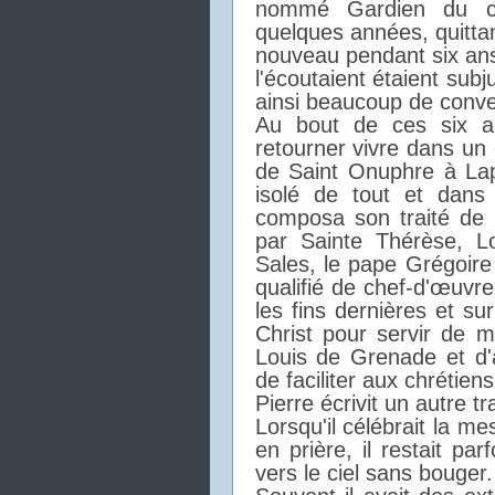
nommé Gardien du co
quelques années, quittan
nouveau pendant six ans.
l'écoutaient étaient sub
ainsi beaucoup de conve
Au bout de ces six a
retourner vivre dans un 
de Saint Onuphre à Lap
isolé de tout et dans u
composa son traité de 
par Sainte Thérèse, L
Sales, le pape Grégoire
qualifié de chef-d'œuvre
les fins dernières et s
Christ pour servir de 
Louis de Grenade et d'
de faciliter aux chrétien
Pierre écrivit un autre tr
Lorsqu'il célébrait la mes
en prière, il restait pa
vers le ciel sans bouger.