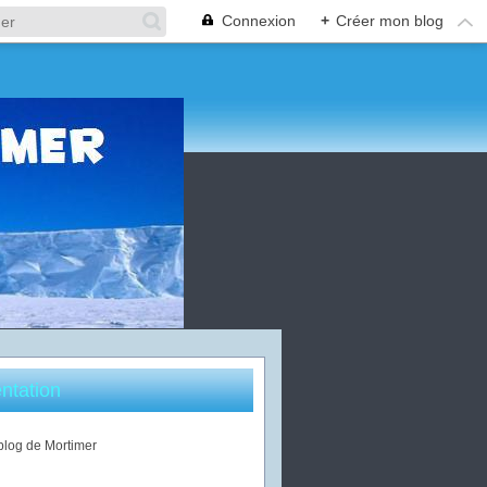
Connexion
+
Créer mon blog
ntation
 blog de Mortimer