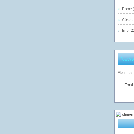
Rome
(
Cékoid
Bnp
(2
Newsl
Abonnez-v
Email