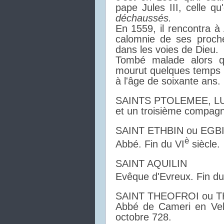
pape Jules III, celle q
déchaussés.
En 1559, il rencontra à 
calomnie de ses proches
dans les voies de Dieu.
Tombé malade alors qu'
mourut quelques temps 
à l'âge de soixante ans.
SAINTS PTOLEMEE, L
et un troisième compag
SAINT ETHBIN ou EGB
è
Abbé. Fin du VI
siècle.
SAINT AQUILIN
Evêque d'Evreux. Fin du
SAINT THEOFROI ou T
Abbé de Cameri en Vela
octobre 728.