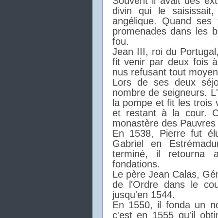
Souvent il avait des ex
divin qui le saisissai
angélique. Quand ses 
promenades dans les bo
fou.
Jean III, roi du Portugal
fit venir par deux fois 
nus refusant tout moyen
Lors de ses deux séjou
nombre de seigneurs. L'
la pompe et fit les trois
et restant à la cour. 
monastère des Pauvres 
En 1538, Pierre fut él
Gabriel en Estrémad
terminé, il retourna 
fondations.
Le père Jean Calas, Géné
de l'Ordre dans le co
jusqu'en 1544.
En 1550, il fonda un n
c'est en 1555 qu'il obt