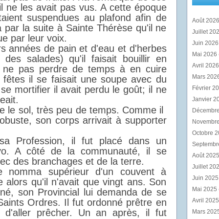
u'il ne les avait pas vus. A cette époque
étaient suspendues au plafond afin de
Août 202
a par la suite à Sainte Thérèse qu'il ne
Juillet 20
e par leur voix.
Juin 202
rs années de pain et d'eau et d'herbes
Mai 2026
des salades) qu'il faisait bouillir en
Avril 202
r ne pas perdre de temps à en cuire
Mars 202
 fêtes il se faisait une soupe avec du
se mortifier il avait perdu le goût; il ne
Février 2
eait.
Janvier 2
me le sol, très peu de temps. Comme il
Décembr
 robuste, son corps arrivait à supporter
Novembr
Octobre 
a Profession, il fut placé dans un
Septembr
vo. A côté de la communauté, il se
Août 202
vec des branchages et de la terre.
Juillet 20
le nomma supérieur d'un couvent à
Juin 202
alors qu'il n'avait que vingt ans. Son
Mai 2025
né, son Provincial lui demanda de se
Saints Ordres. Il fut ordonné prêtre en
Avril 202
d'aller prêcher. Un an après, il fut
Mars 202