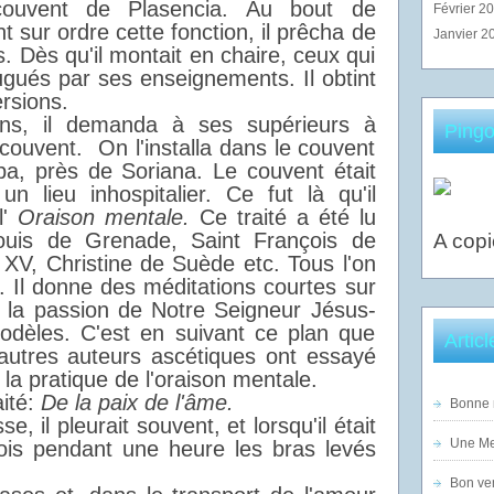
uvent de Plasencia. Au bout de
Février 2
t sur ordre cette fonction, il prêcha de
Janvier 2
 Dès qu'il montait en chaire, ceux qui
jugués par ses enseignements. Il obtint
rsions.
ns, il demanda à ses supérieurs à
Pingo
couvent. On l'installa dans le couvent
a, près de Soriana. Le couvent était
n lieu inhospitalier. Ce fut là qu'il
l'
Oraison mentale.
Ce traité a été lu
ouis de Grenade, Saint François de
A copi
 XV, Christine de Suède etc. Tous l'on
. Il donne des méditations courtes sur
ur la passion de Notre Seigneur Jésus-
modèles. C'est en suivant ce plan que
Artic
autres auteurs ascétiques ont essayé
s la pratique de l'oraison mentale.
aité:
De la paix de l'âme.
Bonne n
se, il pleurait souvent, et lorsqu'il était
Une Mer
rfois pendant une heure les bras levés
Bon ven