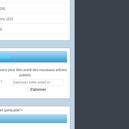
24)
onc
(22)
0)
etter
ous pour être averti des nouveaux articles
publiés.
">