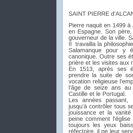
SAINT PIERRE d'ALCA
Pierre naquit en 1499 à 
en Espagne. Son père, 
gouverneur de la ville. 
Il travailla la philosophi
Salamanque pour y ét
canonique. Outre ses ét
prière et les visites aux
En 1513, après ses ét
prendre la suite de s
vocation religieuse l'empo
l'âge de seize ans au
Castille et le Portugal.
Les années passant, il
jusqu'à contrôler tous 
jouissance et la vanit
peine comment l'église d
toujours les yeux bais
réfectoire, il ne leur se