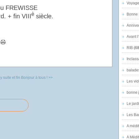
Voyage
ou FREWISSE
è
Bonne n
. + fin VIII
siècle.
Anniver
Avant l
RIB
(68
Inclass
balade
 suite et fin
Bonjour à tous ! >>
Les vid
bonne 
Le jard
Les Ban
A médit
A Médit