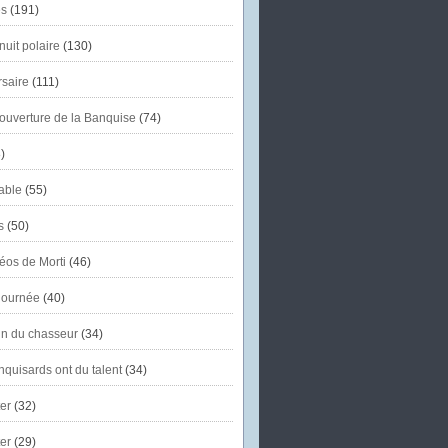
s
(191)
uit polaire
(130)
saire
(111)
'ouverture de la Banquise
(74)
)
able
(55)
s
(50)
éos de Morti
(46)
journée
(40)
in du chasseur
(34)
quisards ont du talent
(34)
er
(32)
er
(29)