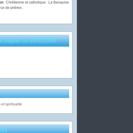
ion
: Chrétienne et catholique . La Banquise
rce de prières .
es Depuis Le 14/01/2009
ves