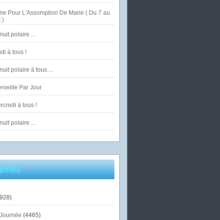
ne Pour L'Assomption De Marie ( Du 7 au
 )
uit polaire ...
di à tous !
uit polaire à tous ...
veille Par Jour
credi à tous !
uit polaire ...
ories
928)
Journée
(4465)