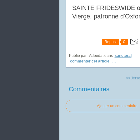
SAINTE FRIDESWIDE 
Vierge, patronne d'Oxford
Repost
0
Publié par : Adeodat
dans
sanctoral
commenter cet article
…
<< Jersey
Commentaires
Ajouter un commentaire