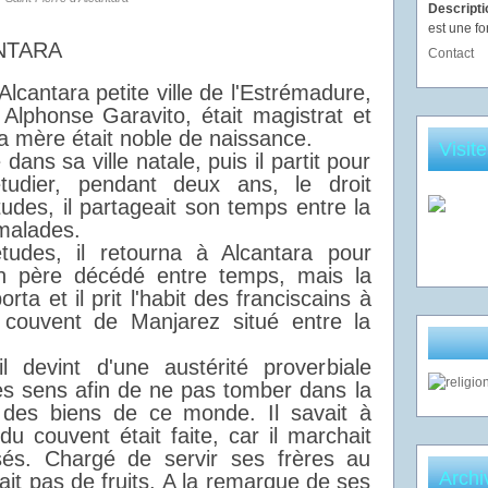
Descript
est une fo
NTARA
Contact
Alcantara petite ville de l'Estrémadure,
Alphonse Garavito, était magistrat et
Sa mère était noble de naissance.
Visit
e dans sa ville natale, puis il partit pour
udier, pendant deux ans, le droit
udes, il partageait son temps entre la
 malades.
udes, il retourna à Alcantara pour
on père décédé entre temps, mais la
rta et il prit l'habit des franciscains à
 couvent de Manjarez situé entre la
 devint d'une austérité proverbiale
ses sens afin de ne pas tomber dans la
é des biens de ce monde. Il savait à
u couvent était faite, car il marchait
sés. Chargé de servir ses frères au
Archi
rvait pas de fruits. A la remarque de ses