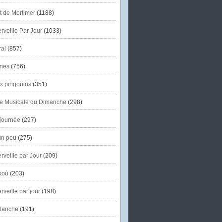
et de Mortimer
(1188)
veille Par Jour
(1033)
al
(857)
nes
(756)
x pingouins
(351)
e Musicale du Dimanche
(298)
journée
(297)
un peu
(275)
veille par Jour
(209)
koù
(203)
veille par jour
(198)
lanche
(191)