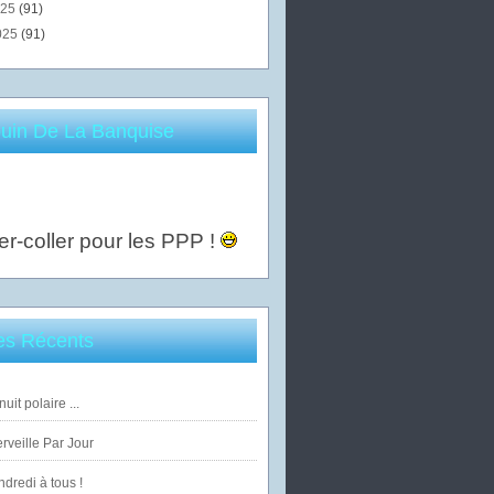
025
(91)
025
(91)
uin De La Banquise
er-coller pour les PPP !
les Récents
uit polaire ...
veille Par Jour
dredi à tous !