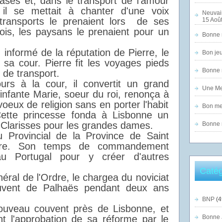
tases et, dans le transport de l'amour
t, il se mettait à chanter d'une voix
Neuvai
transports le prenaient lors de ses
15 Août
is, les paysans le prenaient pour un
Bonne n
, informé de la réputation de Pierre, le
Bon jeu
à sa cour. Pierre fit les voyages pieds
Bonne n
 de transport.
rs à la cour, il convertit un grand
Une Mer
infante Marie, soeur du roi, renonça à
 voeux de religion sans en porter l'habit
Bon mer
Cette princesse fonda à Lisbonne un
Clarisses pour les grandes dames.
Bonne n
u Provincial de la Province de Saint
ure. Son temps de commandement
au Portugal pour y créer d'autres
Catég
ral de l'Ordre, le chargea du noviciat
uvent de Palhaës pendant deux ans
BNP
(4
ouveau couvent près de Lisbonne, et
int l'approbation de sa réforme par le
Bonne 