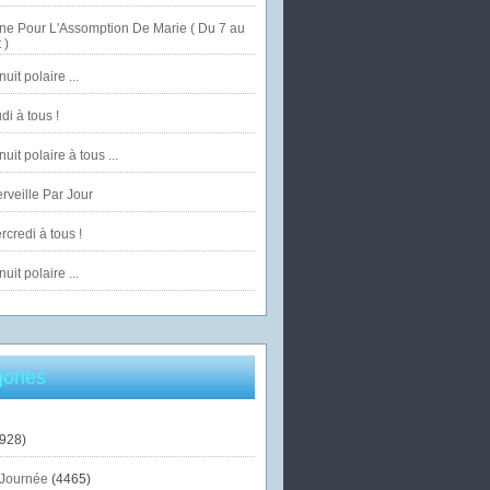
ne Pour L'Assomption De Marie ( Du 7 au
 )
uit polaire ...
di à tous !
uit polaire à tous ...
veille Par Jour
credi à tous !
uit polaire ...
ories
928)
Journée
(4465)