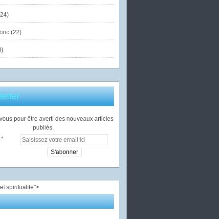
24)
onc
(22)
0)
etter
ous pour être averti des nouveaux articles
publiés.
">