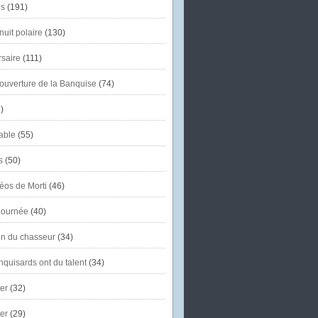
s
(191)
uit polaire
(130)
saire
(111)
'ouverture de la Banquise
(74)
)
able
(55)
s
(50)
éos de Morti
(46)
journée
(40)
in du chasseur
(34)
quisards ont du talent
(34)
er
(32)
er
(29)