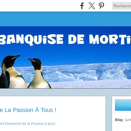
Prése
e La Passion À Tous !
Blog
: Le