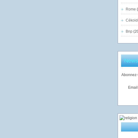
Rome
(
Cékoid
Bnp
(2
Newsl
Abonnez-v
Email