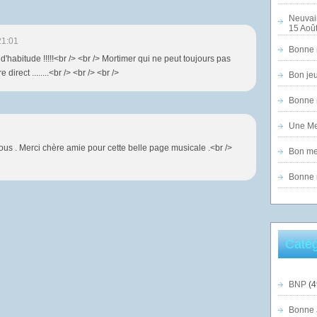
Neuvai
15 Août
21:01
Bonne n
'habitude !!!!!<br /> <br /> Mortimer qui ne peut toujours pas
irect ........<br /> <br /> <br />
Bon jeu
Bonne n
Une Mer
us . Merci chère amie pour cette belle page musicale .<br />
Bon mer
Bonne n
Catég
BNP
(4
Bonne 