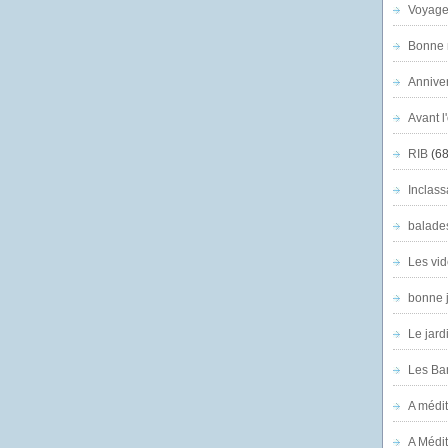
Voyage
Bonne n
Anniver
Avant l
RIB
(68
Inclass
balade
Les vid
bonne 
Le jard
Les Ban
A médit
A Médit