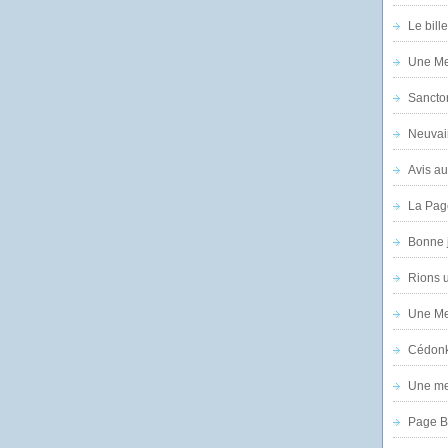
Le bill
Une Mer
Sanctor
Neuvai
Avis au
La Pag
Bonne 
Rions 
Une Mer
Cédon
Une mer
Page B