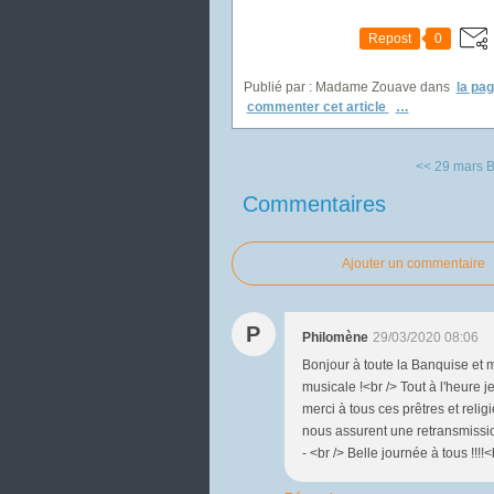
Repost
0
Publié par : Madame Zouave
dans
la pa
commenter cet article
…
<< 29 mars
B
Commentaires
Ajouter un commentaire
P
Philomène
29/03/2020 08:06
Bonjour à toute la Banquise et
musicale !<br /> Tout à l'heure 
merci à tous ces prêtres et reli
nous assurent une retransmissio
- <br /> Belle journée à tous !!!