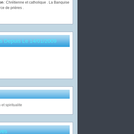
ion
: Chrétienne et catholique . La Banquise
rce de prières .
es Depuis Le 14/01/2009
ves