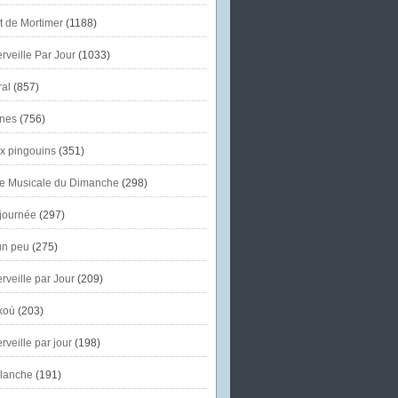
et de Mortimer
(1188)
veille Par Jour
(1033)
al
(857)
nes
(756)
x pingouins
(351)
e Musicale du Dimanche
(298)
journée
(297)
un peu
(275)
veille par Jour
(209)
koù
(203)
veille par jour
(198)
lanche
(191)