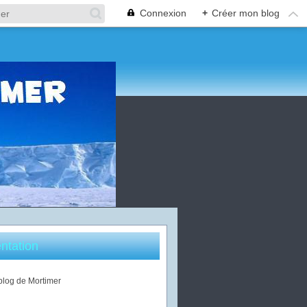
Connexion
+
Créer mon blog
ntation
 blog de Mortimer