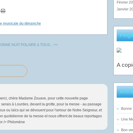
Février 2
Janvier 2
ge musicale du dimanche
Pingo
ONNE NUIT POLAIRE à TOUS... >>
A copi
Artic
 merci, chère Madame Zouave, pour cette nouvelle page
je serais à Lourdes, devant la grotte, pour la messe - au passage
Bonne n
gieux ou laïcs qui se dévouent pour l'amour de Notre-Seigneur, et
n quotidienne de la messe et nous offrent de beaux reportages
Une Mer
!<br /> Philomène
Bon ven