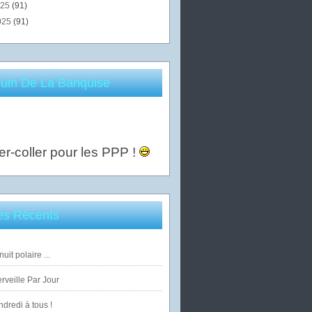
025
(91)
025
(91)
uin De La Banquise
er-coller pour les PPP !
les Récents
uit polaire ...
veille Par Jour
dredi à tous !