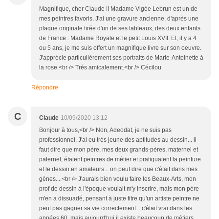
Magnifique, cher Claude !! Madame Vigée Lebrun est un de
mes peintres favoris. J'ai une gravure ancienne, d'après une
plaque originale tirée d'un de ses tableaux, des deux enfants
de France : Madame Royale et le petit Louis XVII. Et, il y a 4
ou 5 ans, je me suis offert un magnifique livre sur son oeuvre.
J'apprécie particulièrement ses portraits de Marie-Antoinette à
la rose.<br /> Très amicalement.<br /> Cécilou
Répondre
C
Claude
10/09/2020 13:12
Bonjour à tous,<br /> Non, Adeodat, je ne suis pas
professionnel. J'ai eu très jeune des aptitudes au dessin... il
faut dire que mon père, mes deux grands-pères, maternel et
paternel, étaient peintres de métier et pratiquaient la peinture
et le dessin.en amateurs... on peut dire que c'était dans mes
gènes....<br /> J'aurais bien voulu faire les Beaux-Arts, mon
prof de dessin à l'époque voulait m'y inscrire, mais mon père
m'en a dissuadé, pensant à juste titre qu'un artiste peintre ne
peut pas gagner sa vie correctement... c'était vrai dans les
années 60, mais aujourd'hui il existe beaucoup de métiers