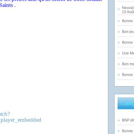
aints .
Neuvai
15 Août
Bonne n
Bon jeu
Bonne n
Une Mer
Bon mer
Bonne n
Catég
tch?
player_embedded
BNP
(4
Bonne 