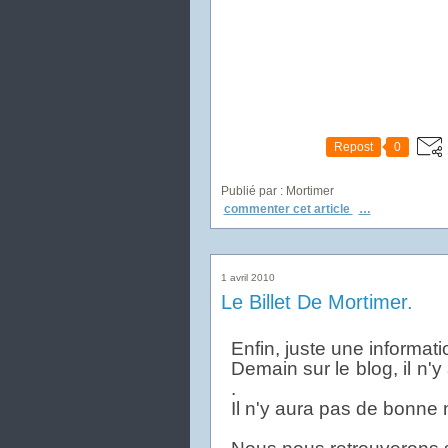
Repost
0
Publié par : Mortimer
commenter cet article
…
1 avril 2010
Le Billet De Mortimer.
Enfin, juste une information
Demain sur le blog, il n'y
.
Il n'y aura pas de bonne n