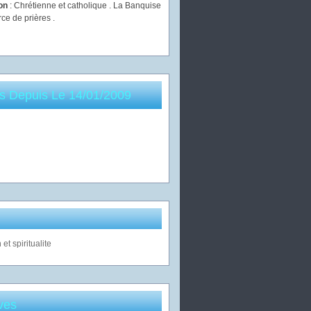
ion
: Chrétienne et catholique . La Banquise
rce de prières .
es Depuis Le 14/01/2009
ves