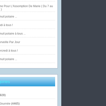
ne Pour L'Assomption De Marie ( Du 7 au
 )
uit polaire ...
di à tous !
uit polaire à tous ...
veille Par Jour
credi à tous !
uit polaire ...
ories
928)
Journée
(4465)