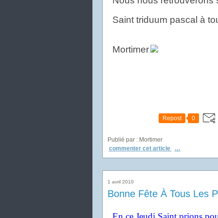
Nous nous retrouverons 
Saint triduum pascal à to
Mortimer
Repost
0
Publié par : Mortimer
commenter cet article
…
1 avril 2010
Bonne Fête À Tous Les P
En ce Jeudi Saint prions po
u