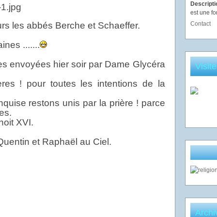
Descript
est une fo
rs les abbés Berche et Schaeffer.
Contact
nes .......
es envoyées hier soir par Dame Glycéra
Visit
res ! pour toutes les intentions de la
quise restons unis par la prière ! parce
es.
oit XVI.
 Quentin et Raphaël au Ciel.
Archi