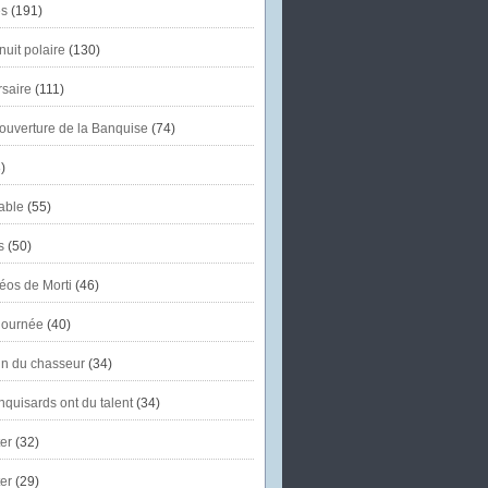
s
(191)
uit polaire
(130)
saire
(111)
'ouverture de la Banquise
(74)
)
able
(55)
s
(50)
éos de Morti
(46)
journée
(40)
in du chasseur
(34)
quisards ont du talent
(34)
er
(32)
er
(29)