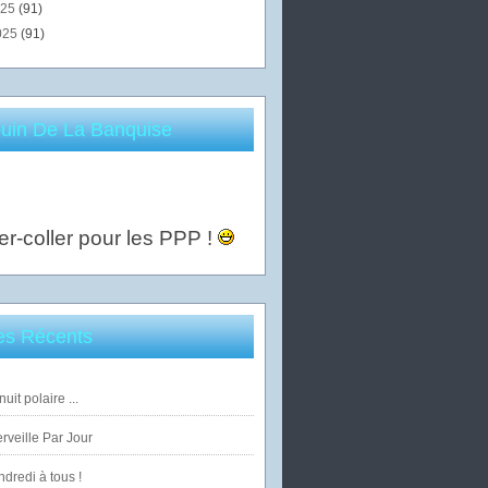
025
(91)
025
(91)
uin De La Banquise
er-coller pour les PPP !
les Récents
uit polaire ...
veille Par Jour
dredi à tous !