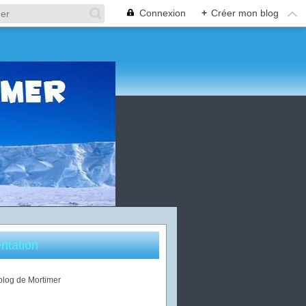
Connexion
+
Créer mon blog
ntation
 blog de Mortimer