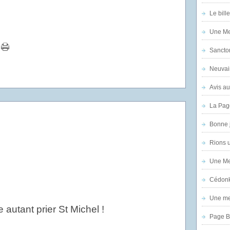
Le bill
Une Mer
Sanctor
Neuvai
Avis au
La Pag
Bonne 
Rions 
Une Mer
Cédon
Une mer
 autant prier St Michel !
Page B