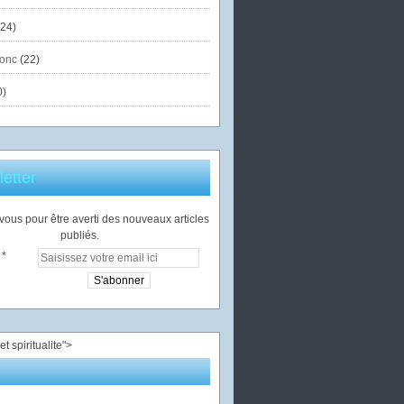
24)
onc
(22)
0)
etter
ous pour être averti des nouveaux articles
publiés.
">