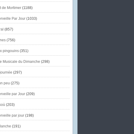
et de Mortimer
(1188)
veille Par Jour
(1033)
al
(857)
nes
(756)
x pingouins
(351)
e Musicale du Dimanche
(298)
journée
(297)
un peu
(275)
veille par Jour
(209)
koù
(203)
veille par jour
(198)
lanche
(191)