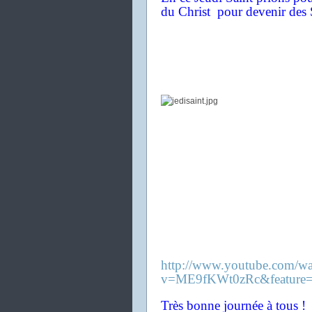
du Christ pour devenir des S
http://www.youtube.com/wa
v=ME9fKWt0zRc&feature=
Très bonne journée à tous !