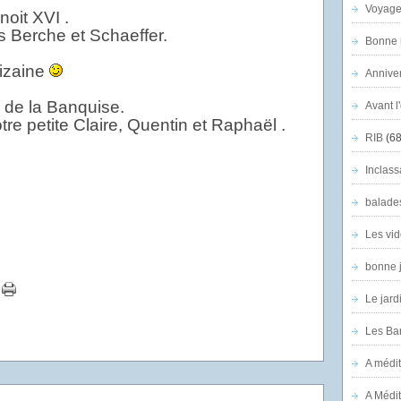
Voyage
oit XVI .
 Berche et Schaeffer.
Bonne n
dizaine
Anniver
s de la Banquise.
Avant l
tre petite Claire, Quentin et Raphaël .
RIB
(68
Inclass
balade
Les vid
bonne 
Le jard
Les Ban
A médit
A Médit