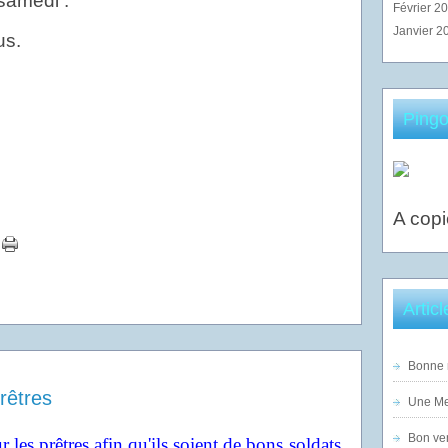
samedi .
Février 2
Janvier 2
us.
Pingo
A copi
Artic
Bonne n
rêtres
Une Mer
Bon ven
r les prêtres afin qu'ils soient de bons soldats