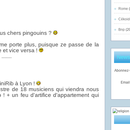
Rome
(
Cékoid
Bnp
(2
us chers pingouins ?
me porte plus, puisque ze passe de la
 et vice versa !
.....
Newsl
Abonnez-v
iniRib à Lyon !
Email
tre de 18 musiciens qui viendra nous
 ! + un feu d'artifice d'appartement qui