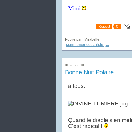
Mimi
Repost
0
Publié par : Mirabelle
commenter cet article
…
31 mars 2010
Bonne Nuit Polaire
à tous.
Quand le diable s'en mèle
C'est radical !