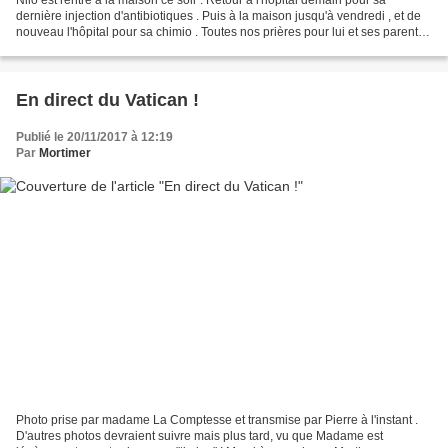
dernière injection d'antibiotiques . Puis à la maison jusqu'à vendredi , et de
nouveau l'hôpital pour sa chimio . Toutes nos prières pour lui et ses parents .
Je sais qu'on prie un...
En direct du Vatican !
Publié le 20/11/2017 à 12:19
Par
Mortimer
Photo prise par madame La Comptesse et transmise par Pierre à l'instant .
D'autres photos devraient suivre mais plus tard, vu que Madame est