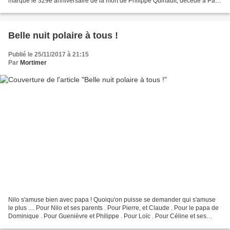
marque le 329e anniversaire de la mort de Philippe Quinault, décédé à Paris
le 26 novembre 1688. Philippe...
Belle nuit polaire à tous !
Publié le 25/11/2017 à 21:15
Par
Mortimer
Nilo s'amuse bien avec papa ! Quoiqu'on puisse se demander qui s'amuse
le plus .... Pour Nilo et ses parents . Pour Pierre, et Claude . Pour le papa de
Dominique . Pour Guenièvre et Philippe . Pour Loïc . Pour Céline et ses
enfants . Pour Sam et sa soeur...