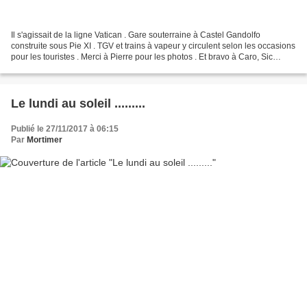
Il s'agissait de la ligne Vatican . Gare souterraine à Castel Gandolfo
construite sous Pie XI . TGV et trains à vapeur y circulent selon les occasions
pour les touristes . Merci à Pierre pour les photos . Et bravo à Caro, Sic
transit, et Philomène . Bien...
Le lundi au soleil .........
Publié le 27/11/2017 à 06:15
Par
Mortimer