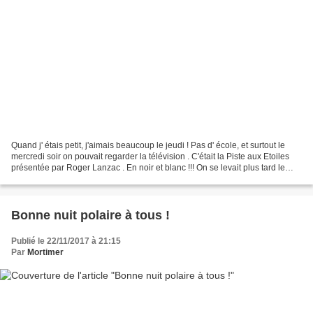
Quand j' étais petit, j'aimais beaucoup le jeudi ! Pas d' école, et surtout le
mercredi soir on pouvait regarder la télévision . C'était la Piste aux Etoiles
présentée par Roger Lanzac . En noir et blanc !!! On se levait plus tard le
jeudi ! On restait...
Bonne nuit polaire à tous !
Publié le 22/11/2017 à 21:15
Par
Mortimer