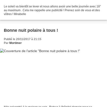
Le soleil va bientôt se lever et nous allons avoir une belle journée avec 18°
au maximum . Cela me rappelle une publicité ! Prenez soin de vous et des
vôtres ! Mirabelle
Bonne nuit polaire à tous !
Publié le 20/11/2017 à 21:15
Par
Mortimer
Nilo est rentré à la maison ce soir . Retour à l'hôpital demain pour sa