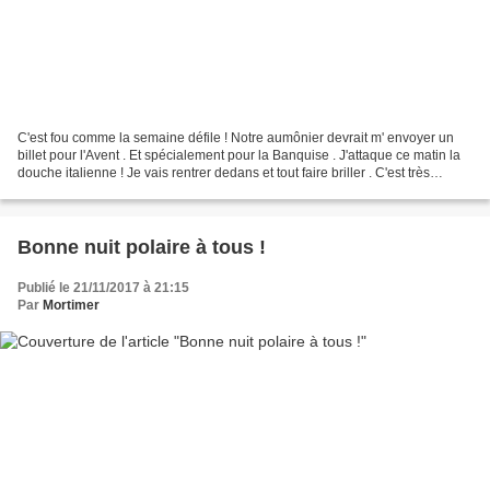
C'est fou comme la semaine défile ! Notre aumônier devrait m' envoyer un
billet pour l'Avent . Et spécialement pour la Banquise . J'attaque ce matin la
douche italienne ! Je vais rentrer dedans et tout faire briller . C'est très
agréable ces douches mais...
Bonne nuit polaire à tous !
Publié le 21/11/2017 à 21:15
Par
Mortimer