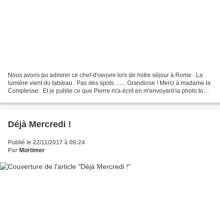
Nous avons pu admirer ce chef-d'oeuvre lors de notre séjour à Rome . La
lumière vient du tableau . Pas des spots ....... Grandiose ! Merci à madame la
Comptesse . Et je publie ce que Pierre m'a écrit en m'envoyant la photo tout
à l'heure . Enfin à 5 h...
Déjà Mercredi !
Publié le 22/11/2017 à 06:24
Par
Mortimer