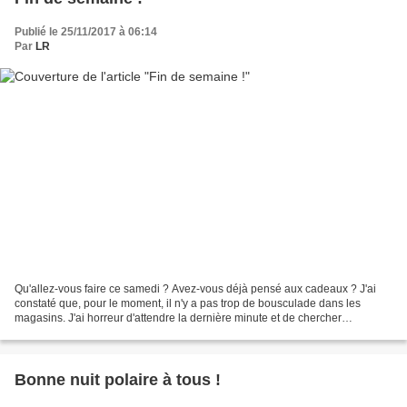
Publié le 25/11/2017 à 06:14
Par
LR
Qu'allez-vous faire ce samedi ? Avez-vous déjà pensé aux cadeaux ? J'ai
constaté que, pour le moment, il n'y a pas trop de bousculade dans les
magasins. J'ai horreur d'attendre la dernière minute et de chercher
fébrilement un truc introuvable dans un...
Bonne nuit polaire à tous !