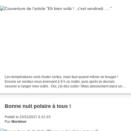
Les températures vont chuter certes, mais faut quand même se bouger !
Encore un rendez-vous énervant à 9 h ce matin, puis après je devrais
oeuvrer à ranger mes outils . Oui, j'ai des outils ! Mais absolument dans un
désordre qui me fait honte ...... Et...
Bonne nuit polaire à tous !
Publié le 23/11/2017 à 21:15
Par
Mortimer