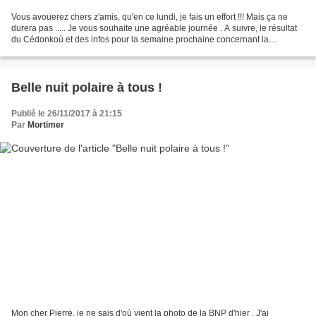
Vous avouerez chers z'amis, qu'en ce lundi, je fais un effort !!! Mais ça ne
durera pas ..... Je vous souhaite une agréable journée . A suivre, le résultat
du Cédonkoù et des infos pour la semaine prochaine concernant la
Banquise . Bien à vous tous ....
Belle nuit polaire à tous !
Publié le 26/11/2017 à 21:15
Par
Mortimer
Mon cher Pierre, je ne sais d'où vient la photo de la BNP d'hier . J'ai