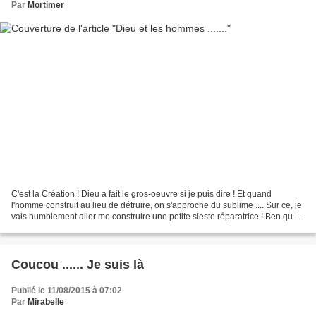
Par
Mortimer
C'est la Création ! Dieu a fait le gros-oeuvre si je puis dire ! Et quand
l'homme construit au lieu de détruire, on s'approche du sublime .... Sur ce, je
vais humblement aller me construire une petite sieste réparatrice ! Ben quoi
? Même les moines font...
Coucou ...... Je suis là
Publié le 11/08/2015 à 07:02
Par
Mirabelle