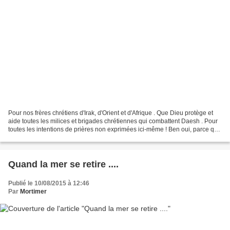
Pour nos frères chrétiens d'Irak, d'Orient et d'Afrique . Que Dieu protège et
aide toutes les milices et brigades chrétiennes qui combattent Daesh . Pour
toutes les intentions de prières non exprimées ici-même ! Ben oui, parce que
je reçois des intentions,...
Quand la mer se retire ....
Publié le 10/08/2015 à 12:46
Par
Mortimer