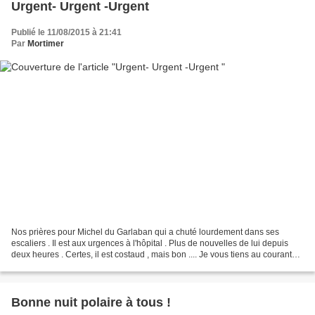
Urgent- Urgent -Urgent
Publié le 11/08/2015 à 21:41
Par
Mortimer
Nos prières pour Michel du Garlaban qui a chuté lourdement dans ses
escaliers . Il est aux urgences à l'hôpital . Plus de nouvelles de lui depuis
deux heures . Certes, il est costaud , mais bon .... Je vous tiens au courant
dès que je sais quelque chose...
Bonne nuit polaire à tous !