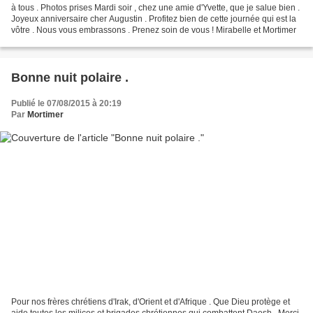
à tous . Photos prises Mardi soir , chez une amie d'Yvette, que je salue bien .
Joyeux anniversaire cher Augustin . Profitez bien de cette journée qui est la
vôtre . Nous vous embrassons . Prenez soin de vous ! Mirabelle et Mortimer
Bonne nuit polaire .
Publié le 07/08/2015 à 20:19
Par
Mortimer
Pour nos frères chrétiens d'Irak, d'Orient et d'Afrique . Que Dieu protège et
aide toutes les milices et brigades chrétiennes qui combattent Daesh . Merci