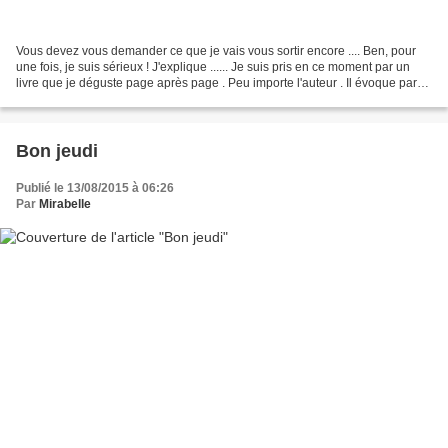
Vous devez vous demander ce que je vais vous sortir encore .... Ben, pour
une fois, je suis sérieux ! J'explique ...... Je suis pris en ce moment par un
livre que je déguste page après page . Peu importe l'auteur . Il évoque par
contre la rencontre de...
Bon jeudi
Publié le 13/08/2015 à 06:26
Par
Mirabelle