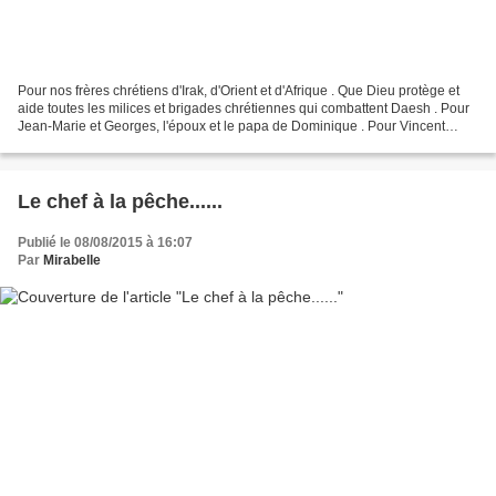
Pour nos frères chrétiens d'Irak, d'Orient et d'Afrique . Que Dieu protège et
aide toutes les milices et brigades chrétiennes qui combattent Daesh . Pour
Jean-Marie et Georges, l'époux et le papa de Dominique . Pour Vincent
Lambert et sa famille . Pour...
Le chef à la pêche......
Publié le 08/08/2015 à 16:07
Par
Mirabelle