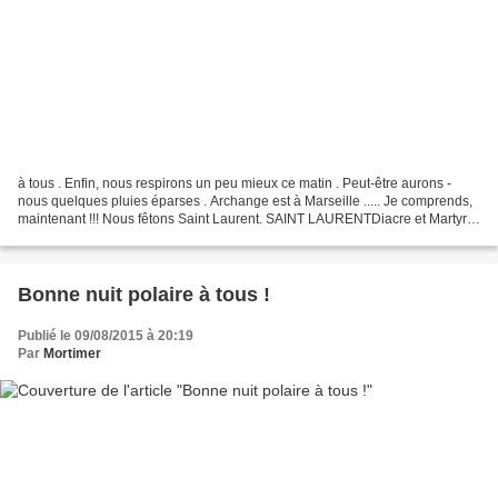
à tous . Enfin, nous respirons un peu mieux ce matin . Peut-être aurons -
nous quelques pluies éparses . Archange est à Marseille ..... Je comprends,
maintenant !!! Nous fêtons Saint Laurent. SAINT LAURENTDiacre et Martyr
(† en 258) Saint Laurent fut l'un...
Bonne nuit polaire à tous !
Publié le 09/08/2015 à 20:19
Par
Mortimer