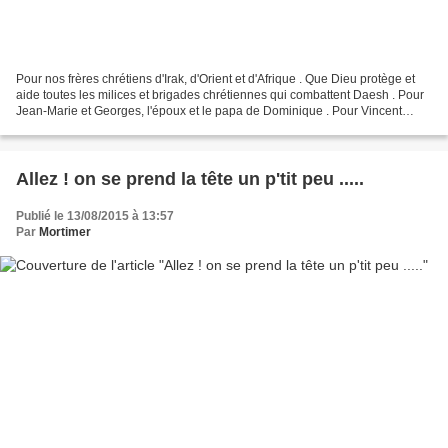
Pour nos frères chrétiens d'Irak, d'Orient et d'Afrique . Que Dieu protège et
aide toutes les milices et brigades chrétiennes qui combattent Daesh . Pour
Jean-Marie et Georges, l'époux et le papa de Dominique . Pour Vincent
Lambert et sa famille . Pour...
Allez ! on se prend la tête un p'tit peu .....
Publié le 13/08/2015 à 13:57
Par
Mortimer