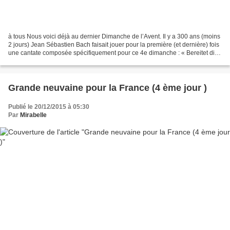
à tous Nous voici déjà au dernier Dimanche de l’Avent. Il y a 300 ans (moins
2 jours) Jean Sébastien Bach faisait jouer pour la première (et dernière) fois
une cantate composée spécifiquement pour ce 4e dimanche : « Bereitet die
Wege, bereitet die Bahn...
Grande neuvaine pour la France (4 ème jour )
Publié le 20/12/2015 à 05:30
Par
Mirabelle