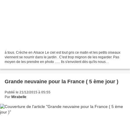
à tous. Crèche en Alsace Le ciel est tout gris ce matin et les petits oiseaux
viennent se nourrir dans le jardin . C'est trop mignon de les regarder. Pas
moyen de les prendre en photo ...... Ils s'envolent dès qu'ils nous
aperçoivent. Prenez soin de vous...
Grande neuvaine pour la France ( 5 ème jour )
Publié le 21/12/2015 à 05:55
Par
Mirabelle