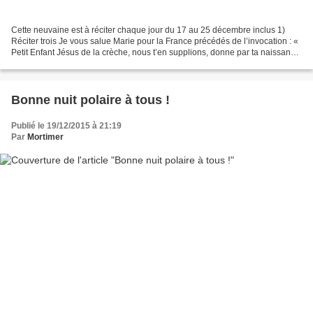
Cette neuvaine est à réciter chaque jour du 17 au 25 décembre inclus 1)
Réciter trois Je vous salue Marie pour la France précédés de l’invocation : «
Petit Enfant Jésus de la crèche, nous t’en supplions, donne par ta naissance
une nouvelle naissance à...
Bonne nuit polaire à tous !
Publié le 19/12/2015 à 21:19
Par
Mortimer