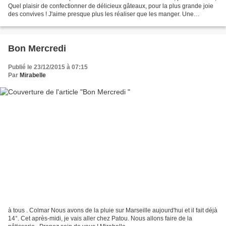
Quel plaisir de confectionner de délicieux gâteaux, pour la plus grande joie
des convives ! J'aime presque plus les réaliser que les manger. Une
délicieuse odeur se répand dans...
Bon Mercredi
Publié le 23/12/2015 à 07:15
Par
Mirabelle
à tous . Colmar Nous avons de la pluie sur Marseille aujourd'hui et il fait déjà
14°. Cet après-midi, je vais aller chez Patou. Nous allons faire de la