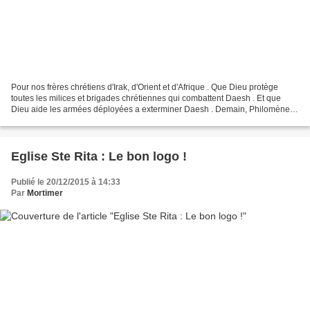
Pour nos frères chrétiens d'Irak, d'Orient et d'Afrique . Que Dieu protège
toutes les milices et brigades chrétiennes qui combattent Daesh . Et que
Dieu aide les armées déployées a exterminer Daesh . Demain, Philomène
part pour l'abbaye d'En-Calcat où...
Eglise Ste Rita : Le bon logo !
Publié le 20/12/2015 à 14:33
Par
Mortimer