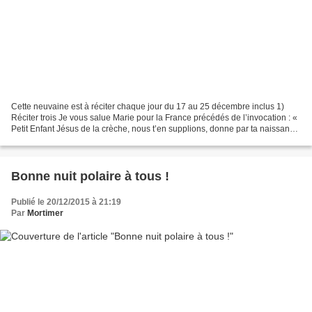
Cette neuvaine est à réciter chaque jour du 17 au 25 décembre inclus 1)
Réciter trois Je vous salue Marie pour la France précédés de l’invocation : «
Petit Enfant Jésus de la crèche, nous t’en supplions, donne par ta naissance
une nouvelle naissance à...
Bonne nuit polaire à tous !
Publié le 20/12/2015 à 21:19
Par
Mortimer