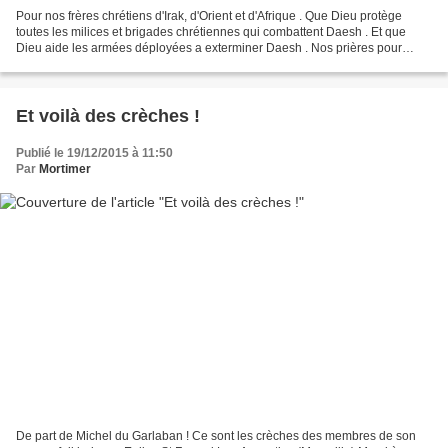
Pour nos frères chrétiens d'Irak, d'Orient et d'Afrique . Que Dieu protège
toutes les milices et brigades chrétiennes qui combattent Daesh . Et que
Dieu aide les armées déployées a exterminer Daesh . Nos prières pour
Braiden et sa famille . Pour Anne...
Et voilà des crèches !
Publié le 19/12/2015 à 11:50
Par
Mortimer
De part de Michel du Garlaban ! Ce sont les crèches des membres de son