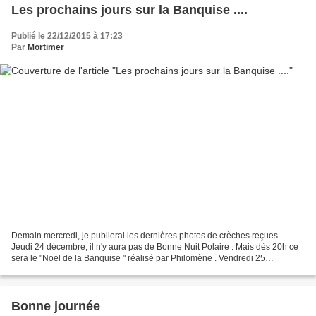
Les prochains jours sur la Banquise ....
Publié le 22/12/2015 à 17:23
Par
Mortimer
Demain mercredi, je publierai les dernières photos de crèches reçues .
Jeudi 24 décembre, il n'y aura pas de Bonne Nuit Polaire . Mais dès 20h ce
sera le "Noël de la Banquise " réalisé par Philomène . Vendredi 25
décembre, la Banquise ouvrira et vous...
Bonne journée