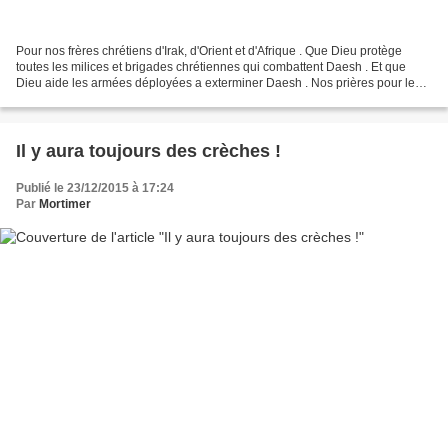
Pour nos frères chrétiens d'Irak, d'Orient et d'Afrique . Que Dieu protège
toutes les milices et brigades chrétiennes qui combattent Daesh . Et que
Dieu aide les armées déployées a exterminer Daesh . Nos prières pour le
petit bonhomme Braiden et pour...
Il y aura toujours des crèches !
Publié le 23/12/2015 à 17:24
Par
Mortimer