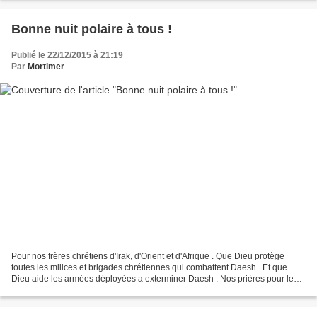
Bonne nuit polaire à tous !
Publié le 22/12/2015 à 21:19
Par
Mortimer
Pour nos frères chrétiens d'Irak, d'Orient et d'Afrique . Que Dieu protège
toutes les milices et brigades chrétiennes qui combattent Daesh . Et que
Dieu aide les armées déployées a exterminer Daesh . Nos prières pour le
petit bonhomme Braiden et pour...