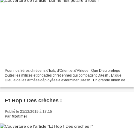
Pour nos frères chrétiens d'Irak, d'Orient et d'Afrique . Que Dieu protège
toutes les milices et brigades chrétiennes qui combattent Daesh . Et que
Dieu aide les armées déployées a exterminer Daesh . En grande union de
prières pour Braiden et Anne . Pour...
Et Hop ! Des crèches !
Publié le 21/12/2015 à 17:15
Par
Mortimer