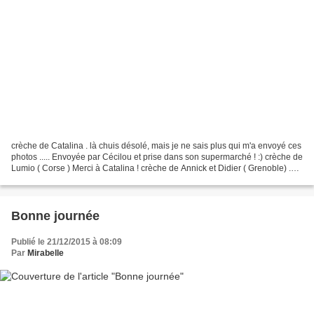
crèche de Catalina . là chuis désolé, mais je ne sais plus qui m'a envoyé ces
photos ..... Envoyée par Cécilou et prise dans son supermarché ! :) crèche de
Lumio ( Corse ) Merci à Catalina ! crèche de Annick et Didier ( Grenoble) .
Avec les rois mages...
Bonne journée
Publié le 21/12/2015 à 08:09
Par
Mirabelle