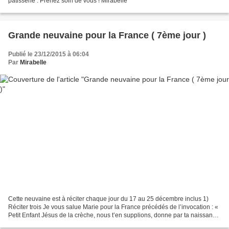
pâtisserie . Prenez soin de vous ! Mirabelle
Grande neuvaine pour la France ( 7ème jour )
Publié le 23/12/2015 à 06:04
Par
Mirabelle
Cette neuvaine est à réciter chaque jour du 17 au 25 décembre inclus 1)
Réciter trois Je vous salue Marie pour la France précédés de l’invocation : «
Petit Enfant Jésus de la crèche, nous t’en supplions, donne par ta naissance
une nouvelle naissance à...