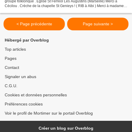
groupe folklorique . Eglise St Ferreol Les Augustins (Marseille) Merci à
Cécilou . Crèche de la chapelle St Genieys ! ( RIB à Albi ) Merci à madame
Zouave . C'est la crèche de madame...
< Page précédente
Page suivante >
Hébergé par Overblog
Top articles
Pages
Contact
Signaler un abus
C.G.U.
Cookies et données personnelles
Préférences cookies
Voir le profil de Mortimer sur le portail Overblog
Créer un blog sur Overblog