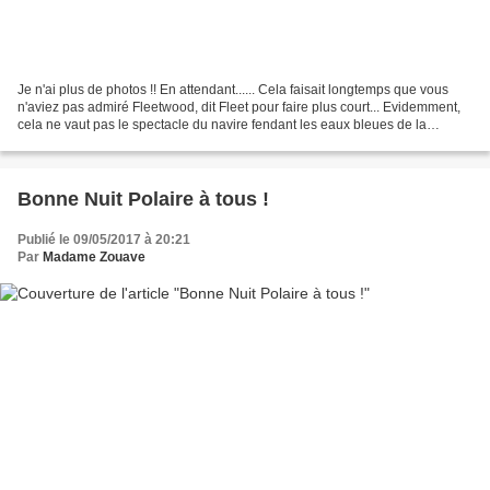
Je n'ai plus de photos !! En attendant...... Cela faisait longtemps que vous
n'aviez pas admiré Fleetwood, dit Fleet pour faire plus court... Evidemment,
cela ne vaut pas le spectacle du navire fendant les eaux bleues de la
Méditerranée, mais plaignez-vous...
Bonne Nuit Polaire à tous !
Publié le 09/05/2017 à 20:21
Par
Madame Zouave