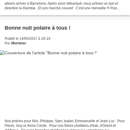
allions arriver à Barcelone. Après avoir débarqué, nous prîmes un taxi et
direction la Rambla . Et son marché couvert . C'est une merveille !!! Puis
direction la Sagrada Familia . qui...
Bonne nuit polaire à tous !
Publié le 14/05/2017 à 20:19
Par
Mortimer
Nos prières pour Nilo, Philippe, Sam, Isabel, Emmanuelle et Jean-Luc . Pour
Pierre, Guy et Anne-Cécile . Pour nos frères chrétiens d'Irak, d'Orient et