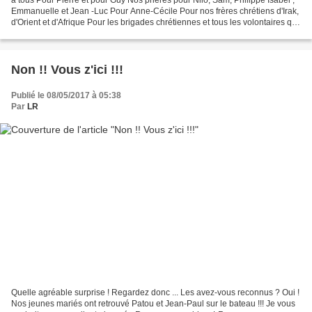
Emmanuelle et Jean -Luc Pour Anne-Cécile Pour nos frères chrétiens d'Irak,
d'Orient et d'Afrique Pour les brigades chrétiennes et tous les volontaires qui
combattent Daesh Pour...
Non !! Vous z'ici !!!
Publié le 08/05/2017 à 05:38
Par
LR
Quelle agréable surprise ! Regardez donc ... Les avez-vous reconnus ? Oui !
Nos jeunes mariés ont retrouvé Patou et Jean-Paul sur le bateau !!! Je vous