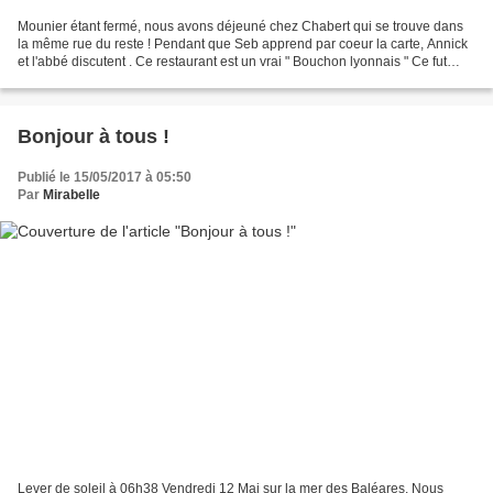
Mounier étant fermé, nous avons déjeuné chez Chabert qui se trouve dans
la même rue du reste ! Pendant que Seb apprend par coeur la carte, Annick
et l'abbé discutent . Ce restaurant est un vrai " Bouchon lyonnais " Ce fut
délicieux .... Et la surprise...
Bonjour à tous !
Publié le 15/05/2017 à 05:50
Par
Mirabelle
Lever de soleil à 06h38 Vendredi 12 Mai sur la mer des Baléares. Nous