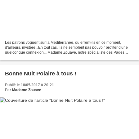
Les patrons voguent sur la Méditerranée, où errent-ils en ce moment,
d'ailleurs, mystère...En tout cas, ils ne semblent pas pouvoir profiter d'une
quelconque connexion... Madame Zouave, notre spécialiste des Pages
Musicales, part en vacances. Votre servante...
Bonne Nuit Polaire à tous !
Publié le 10/05/2017 à 20:21
Par
Madame Zouave