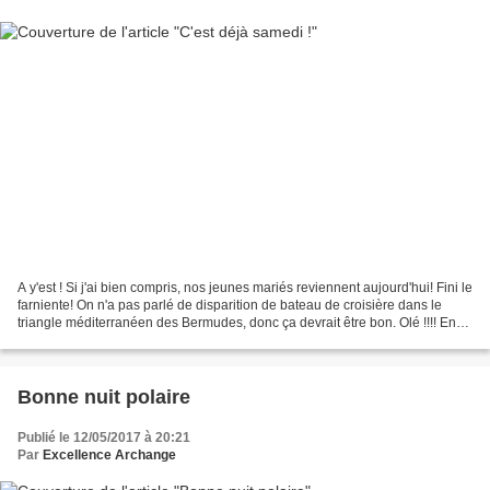
A y'est ! Si j'ai bien compris, nos jeunes mariés reviennent aujourd'hui! Fini le
farniente! On n'a pas parlé de disparition de bateau de croisière dans le
triangle méditerranéen des Bermudes, donc ça devrait être bon. Olé !!!! En
attendant leur retour...
Bonne nuit polaire
Publié le 12/05/2017 à 20:21
Par
Excellence Archange