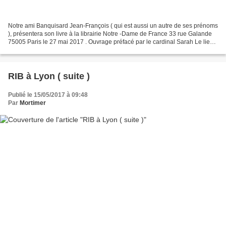
Notre ami Banquisard Jean-François ( qui est aussi un autre de ses prénoms
), présentera son livre à la librairie Notre -Dame de France 33 rue Galande
75005 Paris le 27 mai 2017 . Ouvrage préfacé par le cardinal Sarah Le lien
ici : http://pelerinagesdefrance.fr/Pelerinages-de-France-editions-Via-
Romana Je...
RIB à Lyon ( suite )
Publié le 15/05/2017 à 09:48
Par
Mortimer