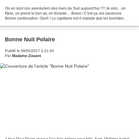
Où en sont nos aventuriers des mers du Sud aujourd'hui ?? Je vois....on
flâne, on prend le bon air, on lézarde.... Bravo ! C'est ça, les vacances.
Bonne continuation. Ouch ! Le capitaine est-il malade que les touristes
soient obligés de prendre la barre...
Bonne Nuit Polaire
Publié le 08/05/2017 à 21:44
Par
Madame Zouave
à tous Pour Pierre et pour Guy Nos prières pour Nilo, Sam, Philippe Isabel ,