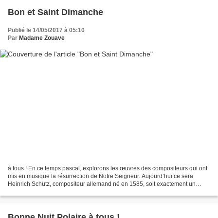
Bon et Saint Dimanche
Publié le 14/05/2017 à 05:10
Par
Madame Zouave
à tous ! En ce temps pascal, explorons les œuvres des compositeurs qui ont
mis en musique la résurrection de Notre Seigneur. Aujourd’hui ce sera
Heinrich Schütz, compositeur allemand né en 1585, soit exactement un
siècle avant JS Bach et Haendel. Il mourut...
Bonne Nuit Polaire à tous !