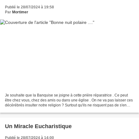
Publié le 28/07/2024 à 19:58
Par
Mortimer
Je souhaite que la Banquise se joigne à cette prière réparatrice . Ce peut
être chez vous, chez des amis ou dans une église . On ne va pas laisser ces
décérébrés insulter notre religion ? Surtout qu'ils ne risquent pas de s'en
prendre à mahomet ... Alors,...
Un Miracle Eucharistique
Publié le 28/07/2024 à 14:00