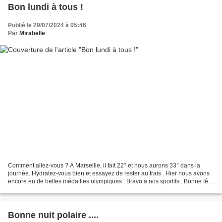
Bon lundi à tous !
Publié le 29/07/2024 à 05:46
Par
Mirabelle
Comment allez-vous ? A Marseille, il fait 22° et nous aurons 33° dans la
journée. Hydratez-vous bien et essayez de rester au frais . Hier nous avons
encore eu de belles médailles olympiques . Bravo à nos sportifs . Bonne fête
à toutes les Marthe ! Prenez...
Bonne nuit polaire ....