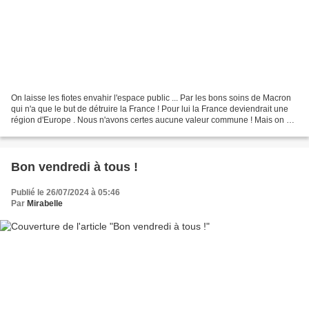
On laisse les fiotes envahir l'espace public ... Par les bons soins de Macron
qui n'a que le but de détruire la France ! Pour lui la France deviendrait une
région d'Europe . Nous n'avons certes aucune valeur commune ! Mais on est
là ! 😎 Pour Caro et Seb...
Bon vendredi à tous !
Publié le 26/07/2024 à 05:46
Par
Mirabelle