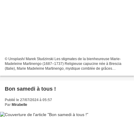
© Unsplash/ Marek Studzinski Les stigmates de la bienheureuse Marie-
Madeleine Martinengo (1687–1737) Religieuse capucine née à Brescia
(Italie), Marie Madeleine Martinengo, mystique comblée de grâces
extraordinaires, occupe plusieurs fonctions importantes,...
Bon samedi à tous !
Publié le 27/07/2024 à 05:57
Par
Mirabelle