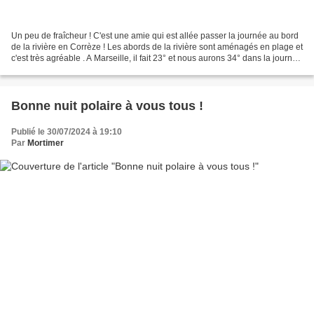
Un peu de fraîcheur ! C'est une amie qui est allée passer la journée au bord
de la rivière en Corrèze ! Les abords de la rivière sont aménagés en plage et
c'est très agréable . A Marseille, il fait 23° et nous aurons 34° dans la journée
. J'irai peut-être...
Bonne nuit polaire à vous tous !
Publié le 30/07/2024 à 19:10
Par
Mortimer