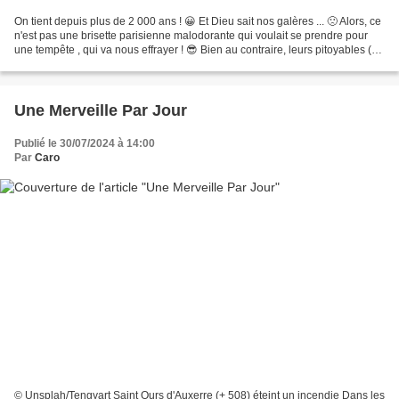
On tient depuis plus de 2 000 ans ! 😀 Et Dieu sait nos galères ... 🙁 Alors, ce
n'est pas une brisette parisienne malodorante qui voulait se prendre pour
une tempête , qui va nous effrayer ! 😎 Bien au contraire, leurs pitoyables (
fort laides du reste),...
Une Merveille Par Jour
Publié le 30/07/2024 à 14:00
Par
Caro
© Unsplah/Tengyart Saint Ours d'Auxerre (+ 508) éteint un incendie Dans les