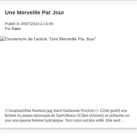
Une Merveille Par Jour
Publié le 29/07/2024 à 14:00
Par
Caro
© Unsplash/Nia Ramirez.jpg Saint Guillaume Pinchon (+ 1234) guérit une
femme Au palais épiscopal de Saint-Brieuc (Côtes-d'Armor) se présente un
jour une pauvre femme hydropique. Son corps est très enflé. Elle veut
rencontrer l'évêque dont chacun connaît...