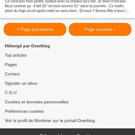
Ce n'est pas mon jardin, surtout avec la chaleur qu'il fait , le mien n'est pas
fleuri comme ça . Il fait 20° et nous aurons 31° dans la journée . Ce matin,
plein du frigo et cet après-midi on verra bien . Et vous ? Bonne fête à tous les
Jacques ! Prenez...
< Page précédente
Page suivante >
Hébergé par Overblog
Top articles
Pages
Contact
Signaler un abus
C.G.U.
Cookies et données personnelles
Préférences cookies
Voir le profil de Mortimer sur le portail Overblog