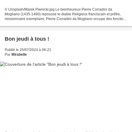
© Unsplash/Marek Piwnicki.jpg Le bienheureux Pierre Corradini da
Mogliano (1435-1490) repousse le diable Religieux franciscain et prêtre,
missionnaire exemplaire, Pierre Corradini da Mogliano occupe des fonctions
élevées au sein de son ordre. Fidèles...
Bon jeudi à tous !
Publié le 25/07/2024 à 06:21
Par
Mirabelle