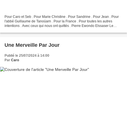
Pour Caro et Seb . Pour Marie Christine . Pour Sandrine . Pour Jean . Pour
l'abbé Guillaume de Tanoüarn . Pour la France . Pour toutes les autres
intentions . Avec ceux qui nous ont quittés . Pierre Ewondo Elssaser Le
Camarguais Granny . Pour Catherine...
Une Merveille Par Jour
Publié le 25/07/2024 à 14:00
Par
Caro