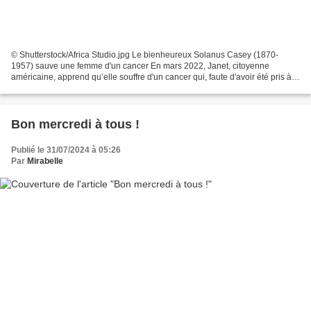
© Shutterstock/Africa Studio.jpg Le bienheureux Solanus Casey (1870-
1957) sauve une femme d'un cancer En mars 2022, Janet, citoyenne
américaine, apprend qu’elle souffre d'un cancer qui, faute d'avoir été pris à
temps, entraînera sa mort à coup sûr dans...
Bon mercredi à tous !
Publié le 31/07/2024 à 05:26
Par
Mirabelle