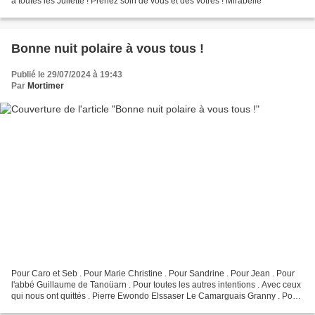
à toutes les Juliette ! Prenez soin de vous et des vôtres ! Mirabelle
Bonne nuit polaire à vous tous !
Publié le 29/07/2024 à 19:43
Par
Mortimer
Pour Caro et Seb . Pour Marie Christine . Pour Sandrine . Pour Jean . Pour
l'abbé Guillaume de Tanoüarn . Pour toutes les autres intentions . Avec ceux
qui nous ont quittés . Pierre Ewondo Elssaser Le Camarguais Granny . Pour
Catherine et Fleur de lys...