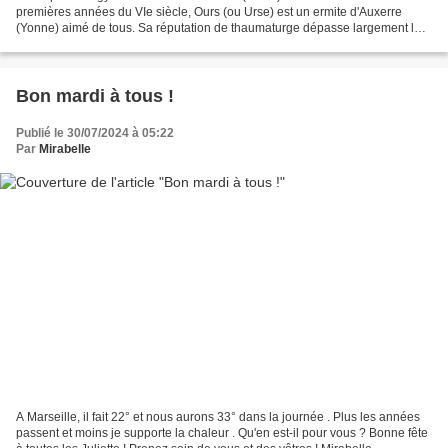
premières années du VIe siècle, Ours (ou Urse) est un ermite d'Auxerre
(Yonne) aimé de tous. Sa réputation de thaumaturge dépasse largement la
ville. Un soir, un incendie éclate...
Bon mardi à tous !
Publié le 30/07/2024 à 05:22
Par
Mirabelle
A Marseille, il fait 22° et nous aurons 33° dans la journée . Plus les années
passent et moins je supporte la chaleur . Qu'en est-il pour vous ? Bonne fête