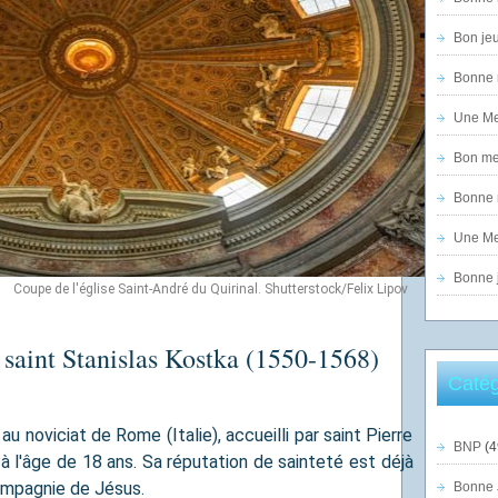
Bon jeu
Bonne n
Une Mer
Bon mer
Bonne n
Une Mer
Bonne j
Coupe de l'église Saint-André du Quirinal. Shutterstock/Felix Lipov
 saint Stanislas Kostka (1550-1568)
Catég
au noviciat de Rome (Italie), accueilli par saint Pierre
BNP
(4
à l'âge de 18 ans. Sa réputation de sainteté est déjà
ompagnie de Jésus.
Bonne 