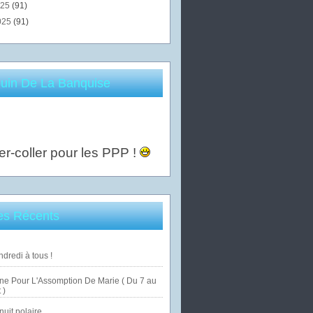
025
(91)
025
(91)
uin De La Banquise
er-coller pour les PPP !
les Récents
dredi à tous !
ne Pour L'Assomption De Marie ( Du 7 au
 )
uit polaire ...