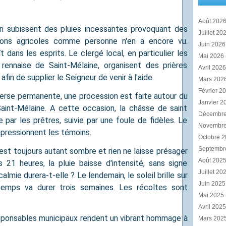
Août 202
n subissent des pluies incessantes provoquant des
Juillet 20
ions agricoles comme personne n'en a encore vu.
Juin 202
 dans les esprits. Le clergé local, en particulier les
Mai 2026
rennaise de Saint-Mélaine, organisent des prières
Avril 202
fin de supplier le Seigneur de venir à l'aide.
Mars 202
Février 2
averse permanente, une procession est faite autour du
Janvier 2
 Saint-Mélaine. A cette occasion, la châsse de saint
Décembr
ar les prêtres, suivie par une foule de fidèles. Le
Novembr
mpressionnent les témoins.
Octobre 
Septembr
l est toujours autant sombre et rien ne laisse présager
Août 202
s 21 heures, la pluie baisse d'intensité, sans signe
Juillet 20
lmie durera-t-elle ? Le lendemain, le soleil brille sur
Juin 202
temps va durer trois semaines. Les récoltes sont
Mai 2025
Avril 202
responsables municipaux rendent un vibrant hommage à
Mars 202