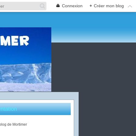
Connexion
+
Créer mon blog
ntation
 blog de Mortimer