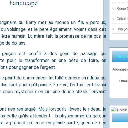
handicapé
Rome
(
Cékoid
riginaire du Berry met au monde un fils « perclus,
du voisinage, et le père également, voient dans cet
Bnp
(2
 être humain. La mère fait la promesse de ne pas le
âge de dix ans.
le garçon est confié à des gens de passage qui
Newsl
te pour le transformer en une bête de foire, en
ions pour gagner de l’argent.
Abonnez-v
le point de commencer. Installé derrière un rideau qui
Email
lus tard pour qu’il puisse être vu, l’enfant est transi
un choc mystérieux en lui : une douce chaleur envahit
nt rien remarqué. Mais lorsqu'ils lèvent le rideau, la
pas celle qu’ils attendent : la physionomie du garçon
st à présent un jeune en pleine santé, guéri de ses