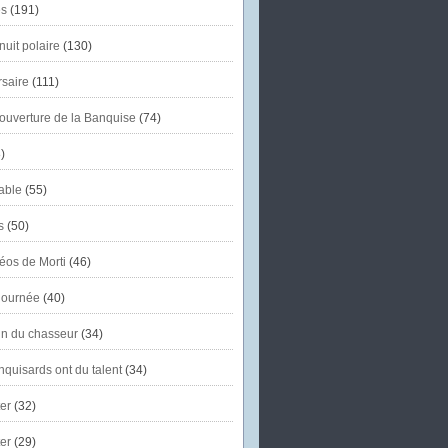
s
(191)
uit polaire
(130)
saire
(111)
'ouverture de la Banquise
(74)
)
able
(55)
s
(50)
éos de Morti
(46)
journée
(40)
in du chasseur
(34)
quisards ont du talent
(34)
er
(32)
er
(29)