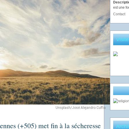
Descript
est une fo
Contact
Visit
Unsplash/José Alejandro Cuffia
ennes (+505) met fin à la sécheresse
Archi