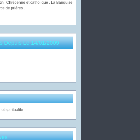
ion
: Chrétienne et catholique . La Banquise
rce de prières .
es Depuis Le 14/01/2009
ves