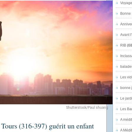
Voyage
Bonne n
Anniver
Avant l
RIB
(68
Inclass
balade
Les vid
bonne 
Le jard
Shutterstock/Paul shuang
Les Ban
A médit
 Tours (316-397) guérit un enfant
A Médit