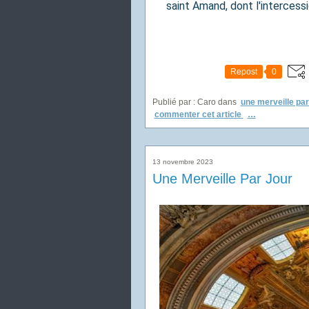
saint Amand, dont l'intercessi
Repost
0
Publié par : Caro
dans
une merveille par
commenter cet article
…
13 novembre 2023
Une Merveille Par Jour