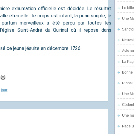
ière exhumation officielle est décidée. Le résultat
Le bill
ille éternelle : le corps est intact, la peau souple, le
Une Mer
un parfum merveilleux a été perçu par toutes les
'église Saint-André du Quirinal où il repose dans
Sanctor
Neuvai
isé ce jeune jésuite en décembre 1726.
Avis au
La Pag
Bonne 
Rions 
 jour
Une Mer
Cédon
Une mer
Page B