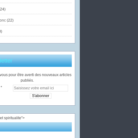
24)
onc
(22)
0)
etter
ous pour être averti des nouveaux articles
publiés.
">