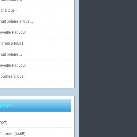
di à tous !
uit polaire à tous ...
veille Par Jour
credi à tous !
uit polaire ...
veille Par Jour
ournée à tous !
ories
927)
Journée
(4465)