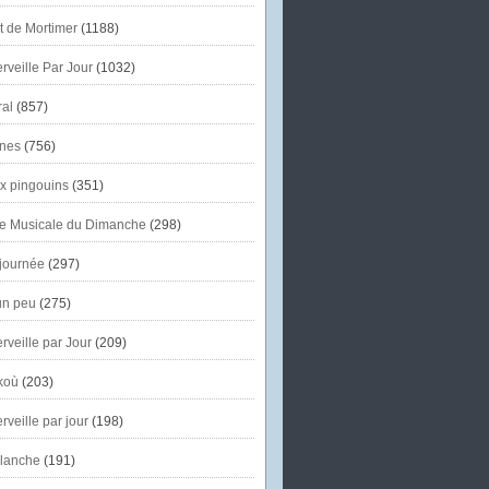
et de Mortimer
(1188)
veille Par Jour
(1032)
al
(857)
nes
(756)
x pingouins
(351)
e Musicale du Dimanche
(298)
journée
(297)
un peu
(275)
veille par Jour
(209)
koù
(203)
veille par jour
(198)
lanche
(191)