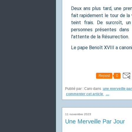
Deux ans plus tard, une prem
fait rapidement le tour de la v
teint frais. De surcroît, 
personnes présentes dans l
l'attente de la Résurrection.
Le pape Benoît XVIII a canon
Repost
0
Publié par : Caro
dans
une merveille par
commenter cet article
…
11 novembre 2023
Une Merveille Par Jour