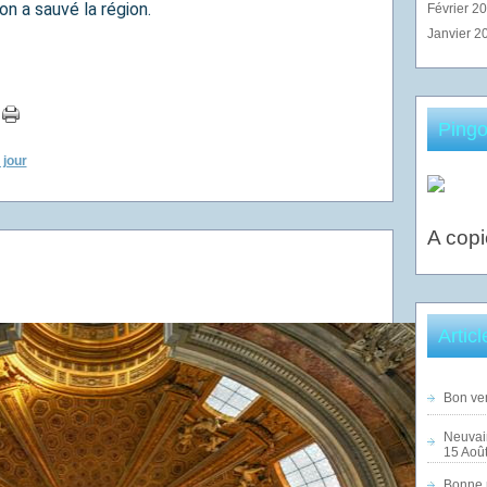
on a sauvé la région.
Février 2
Janvier 2
Pingo
 jour
A copi
Artic
Bon ven
Neuvai
15 Août
Bonne n