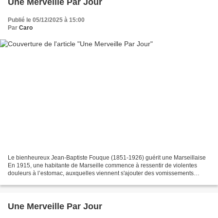
Une Merveille Par Jour
Publié le 05/12/2025 à 15:00
Par
Caro
Le bienheureux Jean-Baptiste Fouque (1851-1926) guérit une Marseillaise
En 1915, une habitante de Marseille commence à ressentir de violentes
douleurs à l’estomac, auxquelles viennent s'ajouter des vomissements
réguliers et d’autres symptômes digestifs....
Une Merveille Par Jour