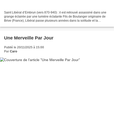
Saint Libéral d’Embrun (vers 870-940) : il est retrouvé assassiné dans une
grange éclairée par une lumière éclatante Fils de Boulanger originaire de
Brive (France), Libéral passe plusieurs années dans la solitude et la
contemplation. Sa réputation de...
Une Merveille Par Jour
Publié le 20/11/2025 à 15:00
Par
Caro