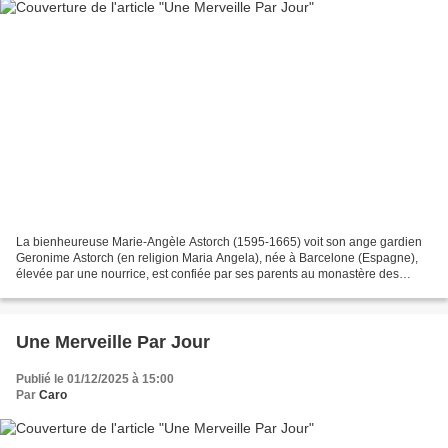
La bienheureuse Marie-Angèle Astorch (1595-1665) voit son ange gardien
Geronime Astorch (en religion Maria Angela), née à Barcelone (Espagne),
élevée par une nourrice, est confiée par ses parents au monastère des
Capucines de la ville. Elle commence son...
Une Merveille Par Jour
Publié le 01/12/2025 à 15:00
Par
Caro