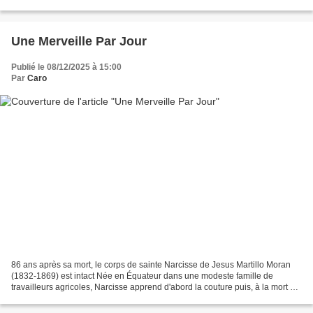
n'aspire qu'à la solitude. C'est...
Une Merveille Par Jour
Publié le 08/12/2025 à 15:00
Par
Caro
86 ans après sa mort, le corps de sainte Narcisse de Jesus Martillo Moran
(1832-1869) est intact Née en Équateur dans une modeste famille de
travailleurs agricoles, Narcisse apprend d'abord la couture puis, à la mort de
son père, part pour Guayaquil (Équateur)...