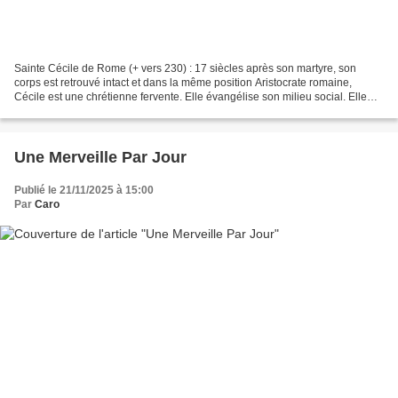
Sainte Cécile de Rome (+ vers 230) : 17 siècles après son martyre, son
corps est retrouvé intact et dans la même position Aristocrate romaine,
Cécile est une chrétienne fervente. Elle évangélise son milieu social. Elle
convertit son mari. Le pape Urbain...
Une Merveille Par Jour
Publié le 21/11/2025 à 15:00
Par
Caro