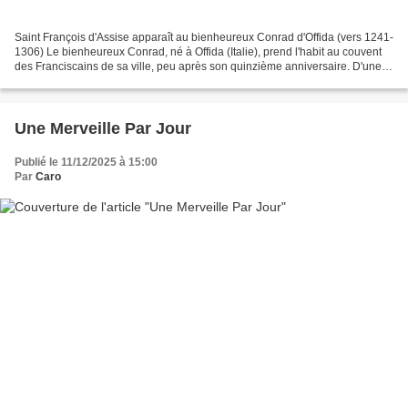
Saint François d'Assise apparaît au bienheureux Conrad d'Offida (vers 1241-
1306) Le bienheureux Conrad, né à Offida (Italie), prend l'habit au couvent
des Franciscains de sa ville, peu après son quinzième anniversaire. D'une
foi exceptionnelle, il est...
Une Merveille Par Jour
Publié le 11/12/2025 à 15:00
Par
Caro