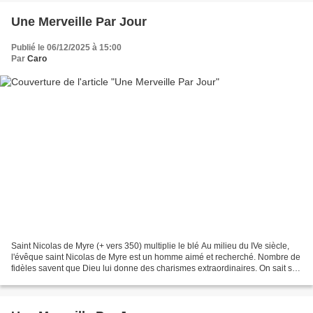
Une Merveille Par Jour
Publié le 06/12/2025 à 15:00
Par
Caro
Saint Nicolas de Myre (+ vers 350) multiplie le blé Au milieu du IVe siècle,
l'évêque saint Nicolas de Myre est un homme aimé et recherché. Nombre de
fidèles savent que Dieu lui donne des charismes extraordinaires. On sait sa
charité inépuisable. Les...