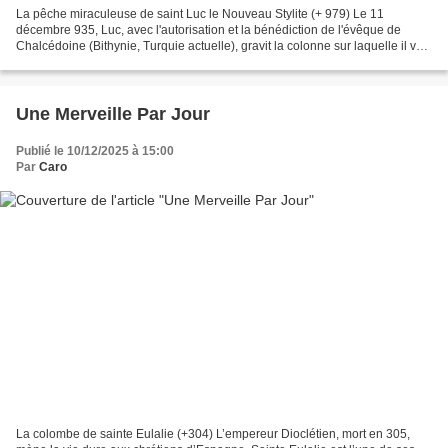
La pêche miraculeuse de saint Luc le Nouveau Stylite (+ 979) Le 11
décembre 935, Luc, avec l'autorisation et la bénédiction de l'évêque de
Chalcédoine (Bithynie, Turquie actuelle), gravit la colonne sur laquelle il va
passer 44 ans. Là, il vit dans une...
Une Merveille Par Jour
Publié le 10/12/2025 à 15:00
Par
Caro
La colombe de sainte Eulalie (+304) L’empereur Dioclétien, mort en 305,