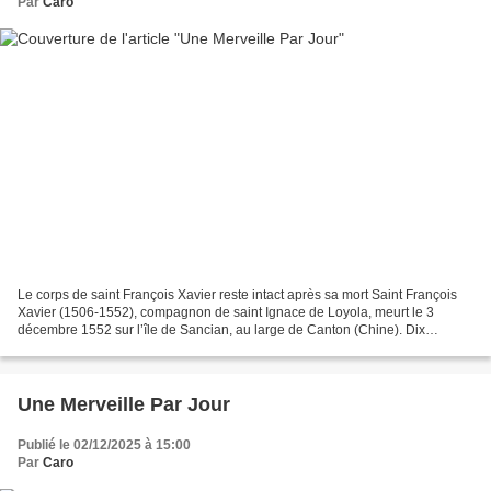
Par
Caro
Le corps de saint François Xavier reste intact après sa mort Saint François
Xavier (1506-1552), compagnon de saint Ignace de Loyola, meurt le 3
décembre 1552 sur l’île de Sancian, au large de Canton (Chine). Dix
semaines après le trépas, son corps, seulement...
Une Merveille Par Jour
Publié le 02/12/2025 à 15:00
Par
Caro