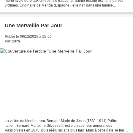
mène la vie dure aux chrétiens d’Espagne. Sainte Eulalie est l’une de ses
victimes. Originaire de Mérida (Espagne), elle naît dans une famille
chrétienne prospère. A l’âge de treize...
Une Merveille Par Jour
Publié le 09/12/2025 à 15:00
Par
Caro
La vision du bienheureux Bernard-Marie de Jésus (1831-1911) Prêtre
italien, Bernard-Marie, né Silvestrelli, est élu supérieur général des
Passionistes en 1878, puis réélu six ans plus tard. Mais à cette date, le frère