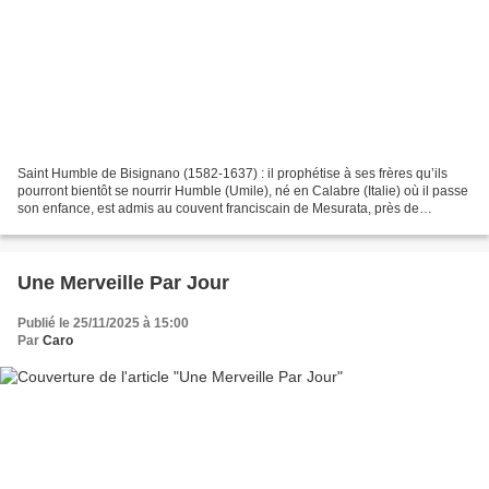
Saint Humble de Bisignano (1582-1637) : il prophétise à ses frères qu’ils
pourront bientôt se nourrir Humble (Umile), né en Calabre (Italie) où il passe
son enfance, est admis au couvent franciscain de Mesurata, près de
Catanzaro (Calabre) dès ses 14...
Une Merveille Par Jour
Publié le 25/11/2025 à 15:00
Par
Caro