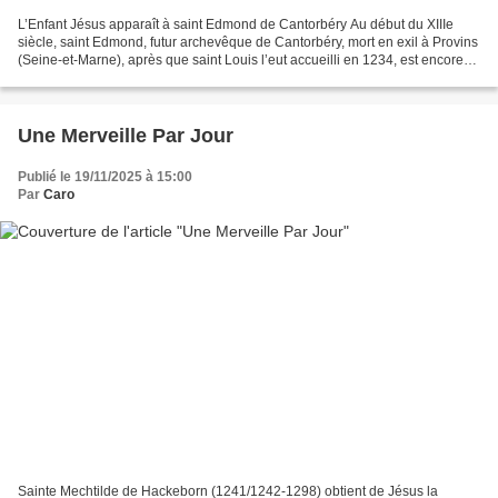
L’Enfant Jésus apparaît à saint Edmond de Cantorbéry Au début du XIIIe
siècle, saint Edmond, futur archevêque de Cantorbéry, mort en exil à Provins
(Seine-et-Marne), après que saint Louis l’eut accueilli en 1234, est encore
un écolier sage et pieux. Chaque...
Une Merveille Par Jour
Publié le 19/11/2025 à 15:00
Par
Caro
Sainte Mechtilde de Hackeborn (1241/1242-1298) obtient de Jésus la