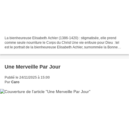
La bienheureuse Elisabeth Achler (1386-1420) : stigmatisée, elle prend
comme seule nourriture le Corps du Christ Une vie enfouie pour Dieu : tel
est le portrait de la bienheureuse Elisabeth Achler, surnommée la Bonne
Betta, tertiaire franciscaine, originaire...
Une Merveille Par Jour
Publié le 24/11/2025 à 15:00
Par
Caro