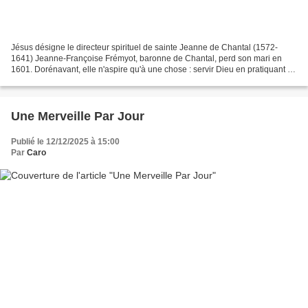
Jésus désigne le directeur spirituel de sainte Jeanne de Chantal (1572-
1641) Jeanne-Françoise Frémyot, baronne de Chantal, perd son mari en
1601. Dorénavant, elle n'aspire qu'à une chose : servir Dieu en pratiquant la
charité et ne pas se remarier. Mais...
Une Merveille Par Jour
Publié le 12/12/2025 à 15:00
Par
Caro