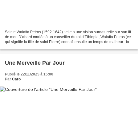
Sainte Walatta Petros (1592-1642) : elle a une vision surnaturelle sur son lit
de mort D’abord mariée à un conseiller du roi d’Ethiopie, Walatta Petros (ce
qui signifie la fille de saint Pierre) connaît ensuite un temps de malheur : tous
ses enfants meurent...
Une Merveille Par Jour
Publié le 22/11/2025 à 15:00
Par
Caro