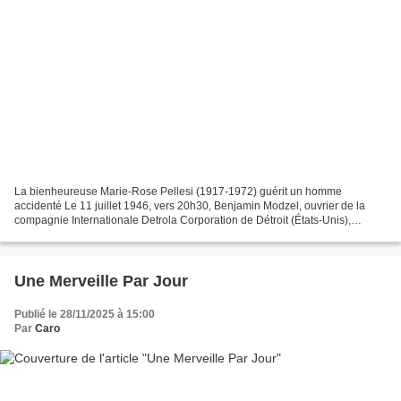
La bienheureuse Marie-Rose Pellesi (1917-1972) guérit un homme
accidenté Le 11 juillet 1946, vers 20h30, Benjamin Modzel, ouvrier de la
compagnie Internationale Detrola Corporation de Détroit (États-Unis),
travaille à décharger un camion. Le conducteur...
Une Merveille Par Jour
Publié le 28/11/2025 à 15:00
Par
Caro